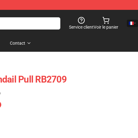
Service client
Voir le panier
Contact
dail Pull RB2709
)