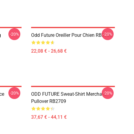
-20%
-20%
g
Odd Future Oreiller Pour Chien RB2709
22,08 € - 26,68 €
-20%
-20%
ce
ODD FUTURE Sweat-Shirt Merchant
Pullover RB2709
37,67 € - 44,11 €