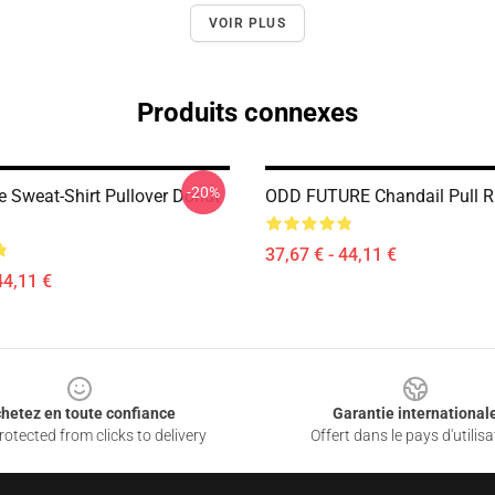
VOIR PLUS
Produits connexes
-20%
e Sweat-Shirt Pullover Donut
ODD FUTURE Chandail Pull 
37,67 € - 44,11 €
44,11 €
hetez en toute confiance
Garantie international
otected from clicks to delivery
Offert dans le pays d'utilisa