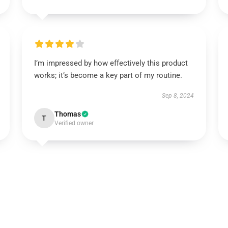
I’m impressed by how effectively this product
works; it’s become a key part of my routine.
Sep 8, 2024
Thomas
T
Verified owner