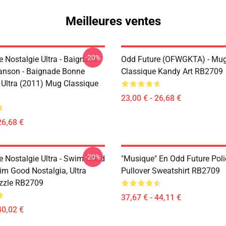
Meilleures ventes
-20%
 Nostalgie Ultra - Baignade
Odd Future (OFWGKTA) - Mu
nson - Baignade Bonne
Classique Kandy Art RB2709
, Ultra (2011) Mug Classique
23,00 € - 26,68 €
26,68 €
-20%
e Nostalgie Ultra - Swim Good
"Musique" En Odd Future Poli
im Good Nostalgia, Ultra
Pullover Sweatshirt RB2709
zzle RB2709
37,67 € - 44,11 €
40,02 €