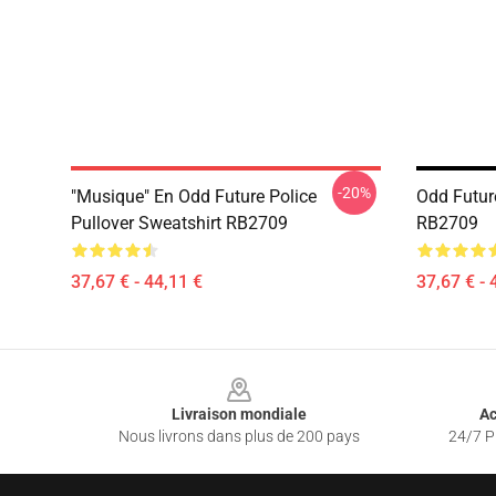
-20%
"Musique" En Odd Future Police
Odd Futur
Pullover Sweatshirt RB2709
RB2709
37,67 € - 44,11 €
37,67 € - 
Footer
Livraison mondiale
Ac
Nous livrons dans plus de 200 pays
24/7 Pr