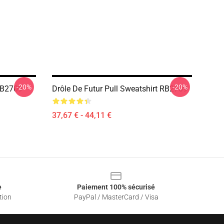
-20%
-20%
RB2709
Drôle De Futur Pull Sweatshirt RB2709
37,67 € - 44,11 €
e
Paiement 100% sécurisé
tion
PayPal / MasterCard / Visa