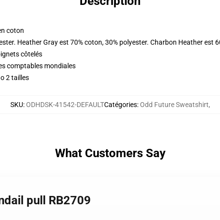
Description
en coton
ester. Heather Gray est 70% coton, 30% polyester. Charbon Heather est 
oignets côtelés
ques comptables mondiales
 2 tailles
SKU
:
ODHDSK-41542-DEFAULT
Catégories
:
Odd Future Sweatshirt
,
What Customers Say
ndail pull RB2709