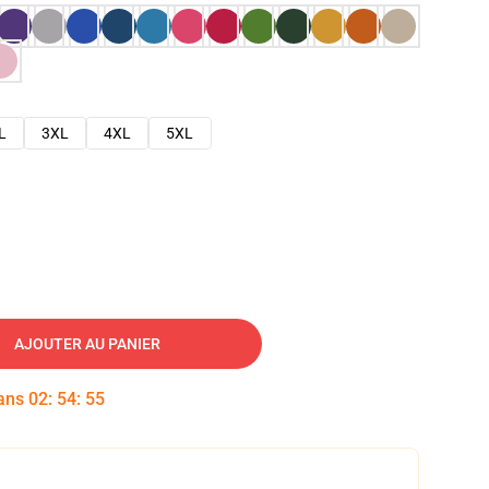
L
3XL
4XL
5XL
AJOUTER AU PANIER
dans
02
:
54
:
54