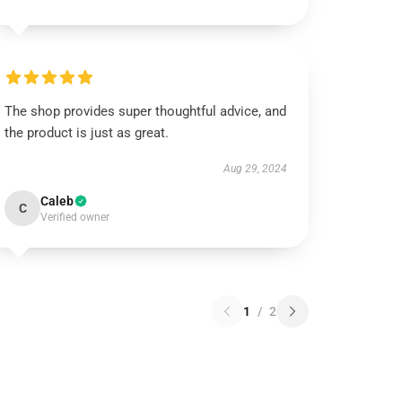
The shop provides super thoughtful advice, and
the product is just as great.
Aug 29, 2024
Caleb
C
Verified owner
1
/
2