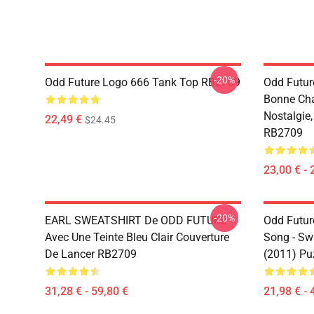
-20%
Odd Future Logo 666 Tank Top RB2709
Odd Future
Bonne Cha
Nostalgie
22,49 €
$24.45
RB2709
23,00 € - 
-20%
EARL SWEATSHIRT De ODD FUTURE
Odd Futur
Avec Une Teinte Bleu Clair Couverture
Song - Sw
De Lancer RB2709
(2011) Pu
31,28 € - 59,80 €
21,98 € - 