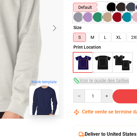
Default
Size
S
M
L
XL
2X
Print Location
Voir le guide des tailles
blank template
Quantity
Cette vente se termine 
Deliver to United States