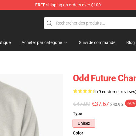
FREE
shipping on orders over $100
re
tique
Acheter par catégorie
Suivi de commande
Blog
Odd Future Chan
(9 customer reviews
€47.09
€37.67
-20%
$40.95
Type
Unisex
Color