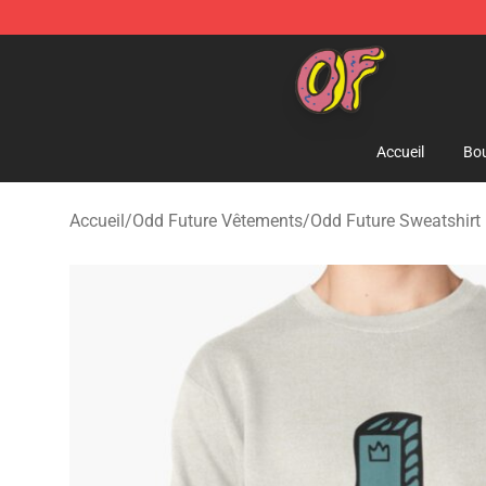
Odd Future Shop - Official Odd Future Merchandise Sto
Accueil
Bou
Accueil
/
Odd Future Vêtements
/
Odd Future Sweatshirt