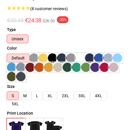
(8 customer reviews)
€30.48
€24.38
-20%
$26.50
Type
Unisex
Color
Default
Size
S
M
L
XL
2XL
3XL
4XL
5XL
Print Location