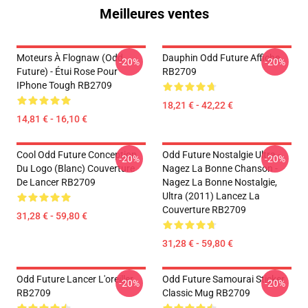
Meilleures ventes
Moteurs À Flognaw (Odd
Dauphin Odd Future Affiche
-20%
-20%
Future) - Étui Rose Pour
RB2709
IPhone Tough RB2709
18,21 € - 42,22 €
14,81 € - 16,10 €
Cool Odd Future Conception
Odd Future Nostalgie Ultra -
-20%
-20%
Du Logo (blanc) Couverture
Nagez La Bonne Chanson -
De Lancer RB2709
Nagez La Bonne Nostalgie,
Ultra (2011) Lancez La
Couverture RB2709
31,28 € - 59,80 €
31,28 € - 59,80 €
Odd Future Lancer L'oreiller
Odd Future Samourai Sticker
-20%
-20%
RB2709
Classic Mug RB2709