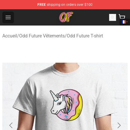
FREE
shipping on orders over $100
Odd Future Shop - Official Odd Future Merchandise Store
Open menu
Accueil
/
Odd Future Vêtements
/
Odd Future T-shirt