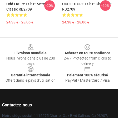
Odd Future T-Shirt Merch
ODD FUTURE T-Shirt Classique
-20%
-20%
Classic RB2709
RB2709
24,38 € - 28,06 €
24,38 € - 28,06 €
Footer
Livraison mondiale
Achetez en toute confiance
Nous livrons dans plus de 200
24/7 Protected from clicks to
pays
delivery
Garantie internationale
Paiement 100% sécurisé
Offert dans le pays d'utilisation
PayPal / MasterCard / Visa
Contactez-nous
Notre siège social
: 1115675 Charter Oak Blvd Salinas, Ca 93907,