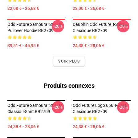
22,08 € - 26,68 €
23,00 € - 26,68 €
Odd Future Samourai Sticker
Dauphin Odd Future T-Shirt
-20%
-20%
Pullover Hoodie RB2709
Classique RB2709
39,51 € - 45,95 €
24,38 € - 28,06 €
VOIR PLUS
Produits connexes
Odd Future Samourai Sticker
Odd Future Logo 666 T-Shirt
-20%
-20%
Classic T-Shirt RB2709
Classique RB2709
24,38 € - 28,06 €
24,38 € - 28,06 €