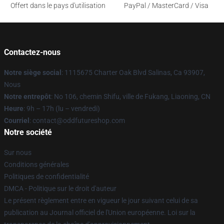
Offert dans le pays d'utilisation
PayPal / MasterCard / Visa
Contactez-nous
Notre siège social
: 1115675 Charter Oak Blvd Salinas, Ca 93907,
Nous
Notre entrepôt
: No 106, chemin Shifu, ville de Fukang, Liaoning, CN
Heure
: 9h – 17h (lu – vendredi)
Courriel
: contact@oddfutureshop.com
Notre société
Sur nous
Conditions générales
Politiques de confidentialité
DMCA - Politique sur le droit d'auteur
Le présent règlement entre en vigueur le jour suivant celui de sa
publication au Journal officiel de l'Union européenne. Loi sur la