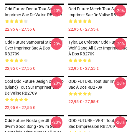
Odd Future Donut Tout Sur
Odd Future Merch Tout Sur
-20%
-20%
Imprimer Sac De Valise RB2709
Imprimer Sac De Valise RB2709
22,95 € - 27,55 €
22,95 € - 27,55 €
Odd Future Samourai Sticker All
Tyler, Le Créateur Odd Future
-20%
-20%
Over Imprimer Sac À Dos
Wolf Gang All Over Imprimer Sac
RB2709
À Dos RB2709
22,95 € - 27,55 €
22,95 € - 27,55 €
Cool Odd Future Design De Logo
ODD FUTURE Tout Sur Imprimer
-20%
-20%
(blanc) Tout Sur Imprimer Sac
Sac À Dos RB2709
De Valise RB2709
22,95 € - 27,55 €
22,95 € - 27,55 €
Odd Future Nostalgie Ultra -
ODD FUTURE - VERT Tout Sur Le
-20%
-20%
Swim Good Song - Swim Good
Sac D'impression RB2709