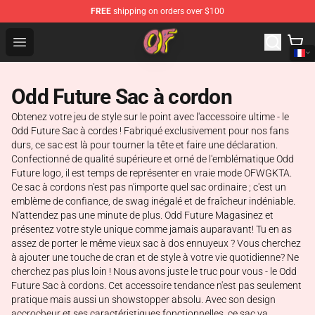
FREE
shipping on orders over $100
Odd Future Shop - Official Odd Future Merchandise Store
Open menu
Odd Future Sac à cordon
Obtenez votre jeu de style sur le point avec l'accessoire ultime - le
Odd Future Sac à cordes ! Fabriqué exclusivement pour nos fans
durs, ce sac est là pour tourner la tête et faire une déclaration.
Confectionné de qualité supérieure et orné de l'emblématique Odd
Future logo, il est temps de représenter en vraie mode OFWGKTA.
Ce sac à cordons n'est pas n'importe quel sac ordinaire ; c'est un
emblème de confiance, de swag inégalé et de fraîcheur indéniable.
N'attendez pas une minute de plus. Odd Future Magasinez et
présentez votre style unique comme jamais auparavant! Tu en as
assez de porter le même vieux sac à dos ennuyeux ? Vous cherchez
à ajouter une touche de cran et de style à votre vie quotidienne? Ne
cherchez pas plus loin ! Nous avons juste le truc pour vous - le Odd
Future Sac à cordons. Cet accessoire tendance n'est pas seulement
pratique mais aussi un showstopper absolu. Avec son design
accrocheur et ses caractéristiques fonctionnelles, ce sac va