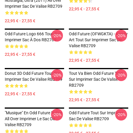
Nostalgia, Ultra (2011) All Over
Imprimer Sac De Valise RB2709
22,95 € - 27,55 €
22,95 € - 27,55 €
Odd Future Logo 666 Tout-Sur
Odd Future (OFWGKTA) - Kandy
-20%
-20%
Imprimer Sac À Dos RB2709
Art Tout Sur Imprimer Sac De
Valise RB2709
22,95 € - 27,55 €
22,95 € - 27,55 €
Donut 3D Odd Future Tout Sur
Tout Va Bien Odd Future Tout
-20%
-20%
Imprimer Sac De Valise RB2709
Sur Imprimer Sac De Valise
RB2709
22,95 € - 27,55 €
22,95 € - 27,55 €
"Musique" En Odd Future Police
Odd Future Tout Sur Imprimer
-20%
-20%
All Over Imprimer Le Sac De
Sac De Valise RB2709
Valise RB2709