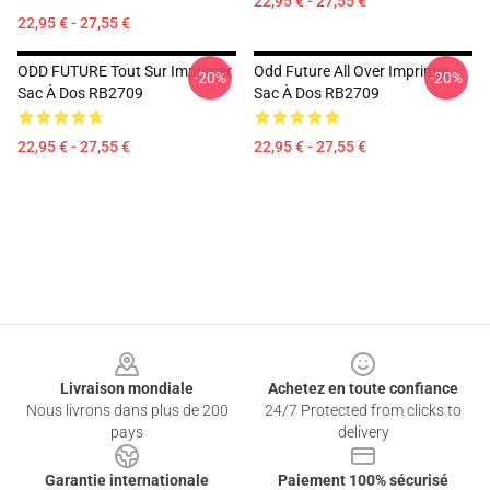
22,95 € - 27,55 €
22,95 € - 27,55 €
ODD FUTURE Tout Sur Imprimer
Odd Future All Over Imprimer
-20%
-20%
Sac À Dos RB2709
Sac À Dos RB2709
22,95 € - 27,55 €
22,95 € - 27,55 €
Footer
Livraison mondiale
Achetez en toute confiance
Nous livrons dans plus de 200
24/7 Protected from clicks to
pays
delivery
Garantie internationale
Paiement 100% sécurisé