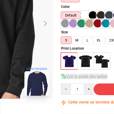
Color
Default
Size
S
M
L
XL
2X
Print Location
blank template
Voir le guide des tailles
Quantity
Cette vente se termine 