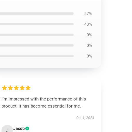
57%
43%
0%
0%
0%
I’m impressed with the performance of this
product; it has become essential for me.
Oct 1, 2024
Jacob
J