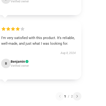
Verified owner
I’m very satisfied with this product. It’s reliable,
well-made, and just what I was looking for.
Aug 8, 2024
Benjamin
B
Verified owner
1
/
2