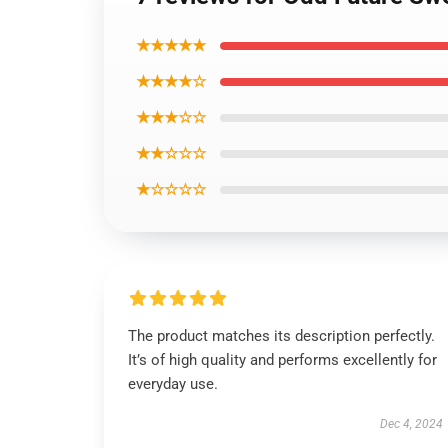
★★★★★
★★★★☆
★★★☆☆
★★☆☆☆
★☆☆☆☆
The product matches its description perfectly.
It’s of high quality and performs excellently for
everyday use.
Dec 4, 2024