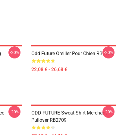
-20%
-20%
g
Odd Future Oreiller Pour Chien RB2709
22,08 € - 26,68 €
-20%
-20%
ce
ODD FUTURE Sweat-Shirt Merchant
Pullover RB2709