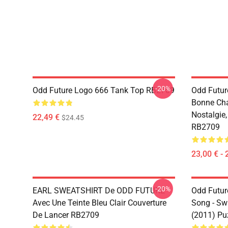
-20%
Odd Future Logo 666 Tank Top RB2709
Odd Future
Bonne Cha
Nostalgie
22,49 €
$24.45
RB2709
23,00 € - 
-20%
EARL SWEATSHIRT De ODD FUTURE
Odd Futur
Avec Une Teinte Bleu Clair Couverture
Song - Sw
De Lancer RB2709
(2011) Pu