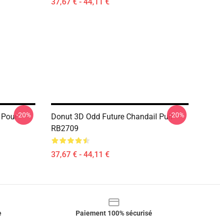
37,67 € - 44,11 €
-20%
-20%
 Pour
Donut 3D Odd Future Chandail Pull
RB2709
37,67 € - 44,11 €
e
Paiement 100% sécurisé