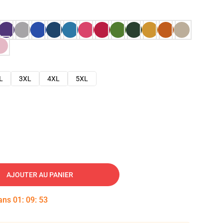
L
3XL
4XL
5XL
AJOUTER AU PANIER
dans
01
:
09
:
52