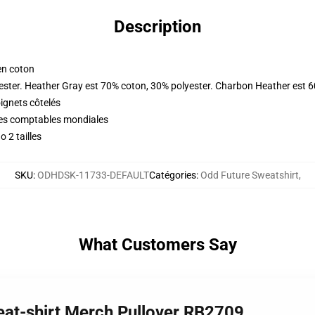
Description
en coton
ester. Heather Gray est 70% coton, 30% polyester. Charbon Heather est 
oignets côtelés
ques comptables mondiales
 2 tailles
SKU
:
ODHDSK-11733-DEFAULT
Catégories
:
Odd Future Sweatshirt
,
What Customers Say
eat-shirt Merch Pullover RB2709