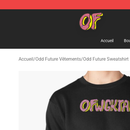
Odd Future Shop - Official Odd Future Merchandise Sto
Accueil
Bou
Accueil
/
Odd Future Vêtements
/
Odd Future Sweatshirt