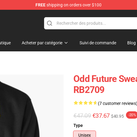
FREE
shipping on orders over $100
re
tique
Acheter par catégorie
Suivi de commande
Blog
Odd Future Swea
RB2709
(7 customer reviews
€47.09
€37.67
-20%
$40.95
Type
Unisex