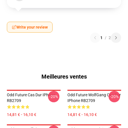
Write your review
1
/
2
Meilleures ventes
Odd Future Cas Dur IPhone
Odd Future WolfGang Cas Dur
-20%
-20%
RB2709
IPhone RB2709
14,81 € - 16,10 €
14,81 € - 16,10 €