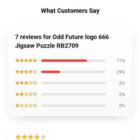
What Customers Say
7 reviews for Odd Future logo 666
Jigsaw Puzzle RB2709
★★★★★
71%
★★★★☆
29%
★★★☆☆
0%
★★☆☆☆
0%
★☆☆☆☆
0%