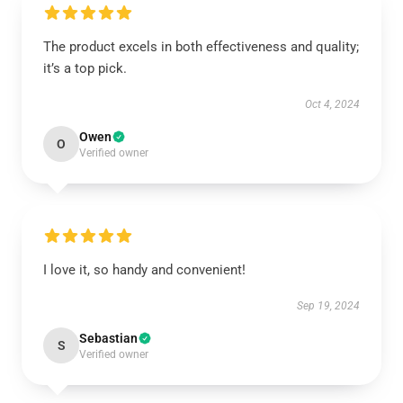
The product excels in both effectiveness and quality;
it’s a top pick.
Oct 4, 2024
Owen
O
Verified owner
I love it, so handy and convenient!
Sep 19, 2024
Sebastian
S
Verified owner