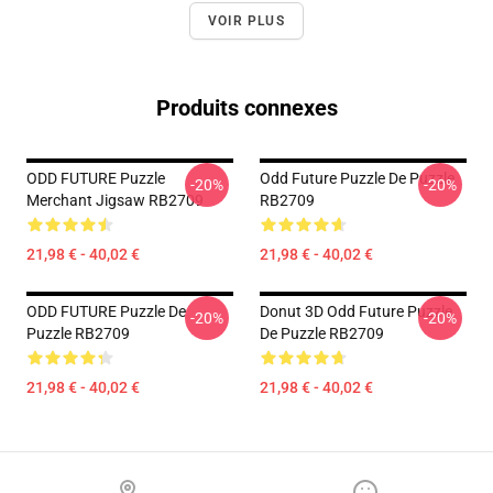
VOIR PLUS
Produits connexes
ODD FUTURE Puzzle
Odd Future Puzzle De Puzzle
-20%
-20%
Merchant Jigsaw RB2709
RB2709
21,98 € - 40,02 €
21,98 € - 40,02 €
ODD FUTURE Puzzle De
Donut 3D Odd Future Puzzle
-20%
-20%
Puzzle RB2709
De Puzzle RB2709
21,98 € - 40,02 €
21,98 € - 40,02 €
Footer