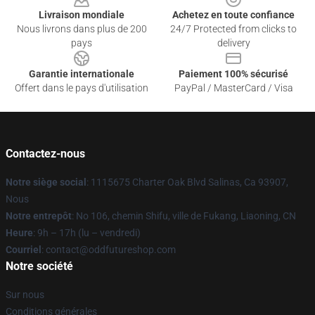
Livraison mondiale
Achetez en toute confiance
Nous livrons dans plus de 200
24/7 Protected from clicks to
pays
delivery
Garantie internationale
Paiement 100% sécurisé
Offert dans le pays d'utilisation
PayPal / MasterCard / Visa
Contactez-nous
Notre siège social
: 1115675 Charter Oak Blvd Salinas, Ca 93907,
Nous
Notre entrepôt
: No 106, chemin Shifu, ville de Fukang, Liaoning, CN
Heure
: 9h – 17h (lu – vendredi)
Courriel
: contact@oddfutureshop.com
Notre société
Sur nous
Conditions générales