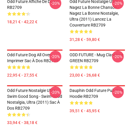
Odd Future Affiche De Donut
Odd Future Nostalgie Ultra -
-20%
-20%
RB2709
Nagez La Bonne Chanson -
Nagez La Bonne Nostalgie,
Ultra (2011) Lancez La
18,21 € - 42,22 €
Couverture RB2709
31,28 € - 59,80 €
Odd Future Dog All Over
ODD FUTURE - Mug Classique
-20%
-20%
Imprimer Sac À Dos RB2709
GREEN RB2709
22,95 € - 27,55 €
23,00 € - 26,68 €
Odd Future Nostalgie Ultra -
Dauphin Odd Future Pull-Over
-20%
-20%
Swim Good Song - Swim Good
Hoodie RB2709
Nostalgia, Ultra (2011) Sac À
Dos RB2709
39,51 € - 45,95 €
33,94 € - 38,18 €