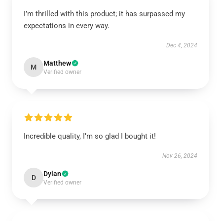
I’m thrilled with this product; it has surpassed my
expectations in every way.
Dec 4, 2024
Matthew
M
Verified owner
Incredible quality, I’m so glad I bought it!
Nov 26, 2024
Dylan
D
Verified owner