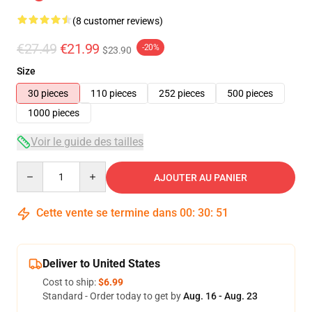
(8 customer reviews)
€27.49
€21.99
-20%
$23.90
Size
30 pieces
110 pieces
252 pieces
500 pieces
1000 pieces
Voir le guide des tailles
Quantity
AJOUTER AU PANIER
Cette vente se termine dans
00
:
30
:
50
Deliver to United States
Cost to ship:
$6.99
Standard - Order today to get by
Aug. 16 - Aug. 23