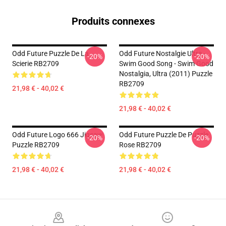
Produits connexes
Odd Future Puzzle De La
Odd Future Nostalgie Ultra -
-20%
-20%
Scierie RB2709
Swim Good Song - Swim Good
Nostalgia, Ultra (2011) Puzzle
RB2709
21,98 € - 40,02 €
21,98 € - 40,02 €
Odd Future Logo 666 Jigsaw
Odd Future Puzzle De Puzzle
-20%
-20%
Puzzle RB2709
Rose RB2709
21,98 € - 40,02 €
21,98 € - 40,02 €
Footer