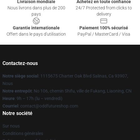
Livraison mondiale
Achetez en toute confiance
Nous livrons dans plus de 200
24/7 Protected from clicks to
pays
delivery
Garantie internationale
Paiement 100% sécurisé
Offert dans le pays d'utilisation
PayPal / MasterCard / Visa
Contactez-nous
Notre siège social
: 1115675 Charter Oak Blvd Salinas, Ca 93907,
Nous
Notre entrepôt
: No 106, chemin Shifu, ville de Fukang, Liaoning, CN
Heure
: 9h – 17h (lu – vendredi)
Courriel
: contact@oddfutureshop.com
Notre société
Sur nous
Conditions générales