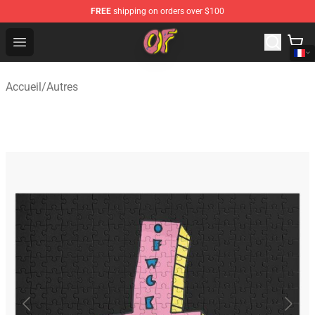
FREE
shipping on orders over $100
Odd Future Shop - Official Odd Future Merchandise Store
Open menu
Accueil
/
Autres