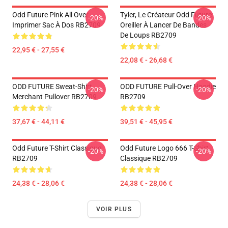
Odd Future Pink All Over
Tyler, Le Créateur Odd Future
-20%
-20%
Imprimer Sac À Dos RB2709
Oreiller À Lancer De Bandes
De Loups RB2709
22,95 € - 27,55 €
22,08 € - 26,68 €
ODD FUTURE Sweat-Shirt
ODD FUTURE Pull-Over Hoodie
-20%
-20%
Merchant Pullover RB2709
RB2709
37,67 € - 44,11 €
39,51 € - 45,95 €
Odd Future T-Shirt Classique
Odd Future Logo 666 T-Shirt
-20%
-20%
RB2709
Classique RB2709
24,38 € - 28,06 €
24,38 € - 28,06 €
VOIR PLUS