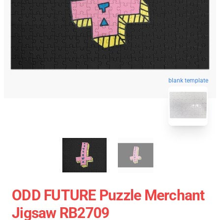
blank template
ODD FUTURE Puzzle Merchant
Jigsaw RB2709