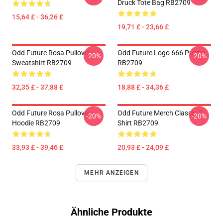
Druck Tote Bag RB2709
15,64 £ - 36,26 £
19,71 £ - 23,66 £
Odd Future Rosa Pullover
Odd Future Logo 666 Puzzle
-20%
-20%
Sweatshirt RB2709
RB2709
32,35 £ - 37,88 £
18,88 £ - 34,36 £
Odd Future Rosa Pullover
Odd Future Merch Classic T-
-20%
-20%
Hoodie RB2709
Shirt RB2709
33,93 £ - 39,46 £
20,93 £ - 24,09 £
MEHR ANZEIGEN
Ähnliche Produkte