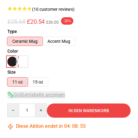
(10 customer reviews)
£25.68
£20.54
-20%
$26.00
Type
Ceramic Mug
Accent Mug
Color
Size
11 oz
15 oz
Größentabelle anzeigen
Quantity
IN DEN WARENKORB
Diese Aktion endet in
04
:
08
:
54