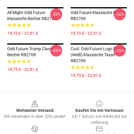
All Might Odd Future
Odd Future Klassische Becher
-20%
-20%
Klassische Becher RB2709
RB2709
19,75 £ - 22,91 £
19,75 £ - 22,91 £
Odd Future Trump Classic
Cool. Odd Future Logo Design
-20%
-20%
Becher RB2709
(weiß) Klassische Tasse
RB2709
19,75 £ - 22,91 £
19,75 £ - 22,91 £
Footer
Weltweiter Versand
Kaufen Sie mit Vertrauen
Wir versenden in über 200 Länder
24/7 Schutz von Klicks bis zur
Lieferung