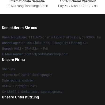
Internationale Garantie
100% Sicherer Checkout
Im Nutzungsland angeboten
PayPal / MasterCard / Visa
Kontaktieren Sie uns
Unser Hauptbüro
: 1115675 Charter Eiche Blvd Salinas, Ca 93907, Us
Unser Lager
: Nr. 106, Shifu Road, Fukang City, Liaoning, CN
Geruch
: 9AM – 5PM (Mon – Fri)
E-Mail senden
: contact@oddfutureshop.com
Unsere Firma
Über uns
Allgemeine Geschäftsbedingungen
Datenschutzrichtlinien
DMCA - Copyright Policy
CA SB657: Lieferkettentransparenzgesetz
Unsere Unterstützung