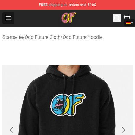
FREE
shipping on orders over $100
Odd Future Shop - Official Odd Future Merchandise Store
Open menu
Startseite
/
Odd Future Cloth
/
Odd Future Hoodie