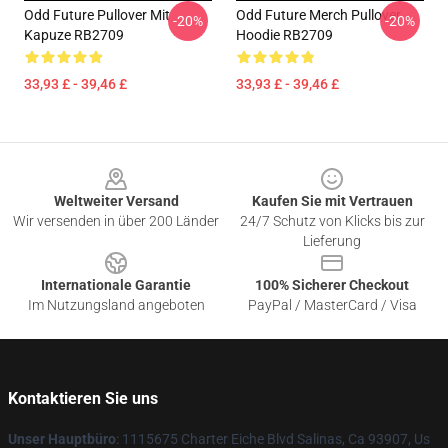
Odd Future Pullover Mit
Odd Future Merch Pullover
-20%
-20%
Kapuze RB2709
Hoodie RB2709
33,93 £ - 39,46 £
33,93 £ - 39,46 £
Footer
Weltweiter Versand
Kaufen Sie mit Vertrauen
Wir versenden in über 200 Länder
24/7 Schutz von Klicks bis zur
Lieferung
Internationale Garantie
100% Sicherer Checkout
Im Nutzungsland angeboten
PayPal / MasterCard / Visa
Kontaktieren Sie uns
Unser Hauptbüro
: 1115675 Charter Eiche Blvd Salinas, Ca 93907, Us