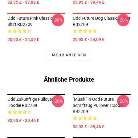
32,35 £ - 37,88 £
33,93 £ - 39,46 £
Odd Future Pink Classic T-
Odd Future Dog Classic T-Shirt
-20%
-20%
Shirt RB2709
RB2709
20,93 £ - 24,09 £
20,93 £ - 24,09 £
MEHR ANZEIGEN
Ähnliche Produkte
Odd Zukünftige Pullover
"Musik" In Odd Future
-20%
-20%
Hoodie RB2709
Schriftzug Pullover Hoodie
RB2709
33,93 £ - 39,46 £
33,93 £ - 39,46 £