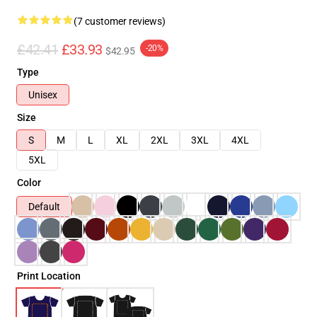
(7 customer reviews)
£42.41
£33.93
-20%
$42.95
Type
Unisex
Size
S
M
L
XL
2XL
3XL
4XL
5XL
Color
Default
Print Location