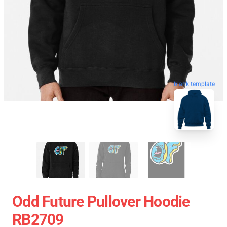
blank template
Odd Future Pullover Hoodie
RB2709