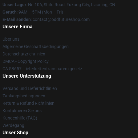
Unser Lager
: Nr. 106, Shifu Road, Fukang City, Liaoning, CN
Geruch
: 9AM – 5PM (Mon – Fri)
E-Mail senden
: contact@oddfutureshop.com
Unsere Firma
Über uns
Allgemeine Geschäftsbedingungen
Datenschutzrichtlinien
DMCA - Copyright Policy
CA SB657: Lieferkettentransparenzgesetz
Unsere Unterstützung
Versand und Lieferrichtlinien
Zahlungsbedingungen
Return & Refund Richtlinien
Kontaktieren Sie uns
Kundenhilfe (FAQ)
Werdegang
Unser Shop