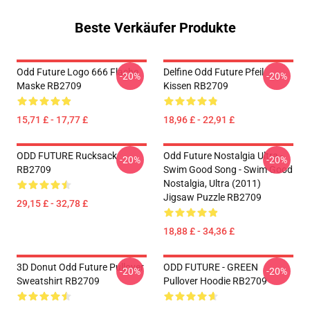
Beste Verkäufer Produkte
Odd Future Logo 666 Flache
Delfine Odd Future Pfeil
-20%
-20%
Maske RB2709
Kissen RB2709
15,71 £ - 17,77 £
18,96 £ - 22,91 £
ODD FUTURE Rucksack
Odd Future Nostalgia Ultra -
-20%
-20%
RB2709
Swim Good Song - Swim Good
Nostalgia, Ultra (2011)
Jigsaw Puzzle RB2709
29,15 £ - 32,78 £
18,88 £ - 34,36 £
3D Donut Odd Future Pullover
ODD FUTURE - GREEN
-20%
-20%
Sweatshirt RB2709
Pullover Hoodie RB2709