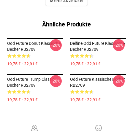
MEHR ANZEIGEN
Ähnliche Produkte
Odd Future Donut Klassische
Delfine Odd Future Klassische
-20%
-20%
Becher RB2709
Becher RB2709
19,75 £ - 22,91 £
19,75 £ - 22,91 £
Odd Future Trump Classic
Odd Future Klassische Becher
-20%
-20%
Becher RB2709
RB2709
19,75 £ - 22,91 £
19,75 £ - 22,91 £
Footer