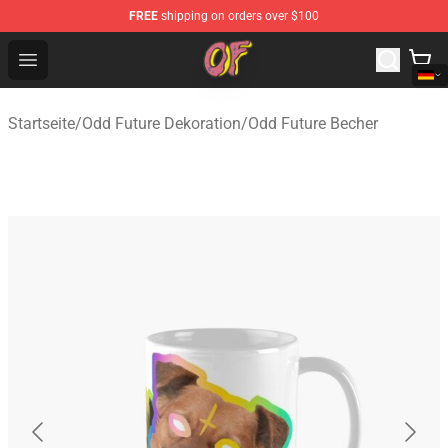
FREE
shipping on orders over $100
Odd Future Shop - Official Odd Future Merchandise Store
Open menu
Startseite
/
Odd Future Dekoration
/
Odd Future Becher