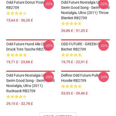
Odd Future Donut Poster
Odd Future Nostalgia Ultra -
-20%
-20%
RB2709
Swim Good Song - Swim Good
Nostalgia, Ultra (2011) Throw
Blanket RB2709
15,64 £ - 36,26 £
26,86 £ - 51,35 £
Odd Future Hund Alle Über
ODD FUTURE - GREEN Classic
-20%
-20%
Druck Tote Tasche RB2709
Becher RB2709
19,71 £ - 23,66 £
19,75 £ - 22,91 £
Odd Future Nostalgia Ultra -
Delfine Odd Future Pullover
-20%
-20%
Swim Good Song - Swim Good
Hoodie RB2709
Nostalgia, Ultra (2011)
Rucksack RB2709
33,93 £ - 39,46 £
29,15 £ - 32,78 £