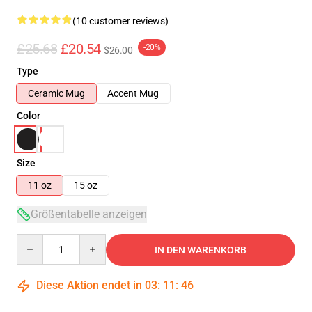
(10 customer reviews)
£25.68
£20.54
-20%
$26.00
Type
Ceramic Mug
Accent Mug
Color
Size
11 oz
15 oz
Größentabelle anzeigen
Quantity
IN DEN WARENKORB
Diese Aktion endet in
03
:
11
:
46