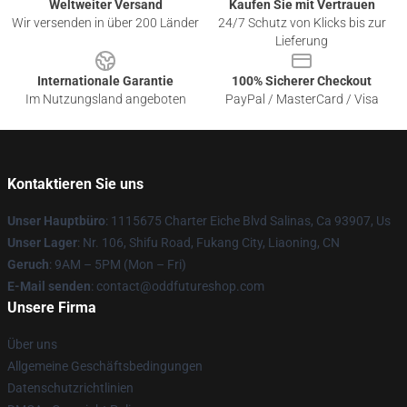
Weltweiter Versand
Kaufen Sie mit Vertrauen
Wir versenden in über 200 Länder
24/7 Schutz von Klicks bis zur
Lieferung
Internationale Garantie
100% Sicherer Checkout
Im Nutzungsland angeboten
PayPal / MasterCard / Visa
Kontaktieren Sie uns
Unser Hauptbüro
: 1115675 Charter Eiche Blvd Salinas, Ca 93907, Us
Unser Lager
: Nr. 106, Shifu Road, Fukang City, Liaoning, CN
Geruch
: 9AM – 5PM (Mon – Fri)
E-Mail senden
: contact@oddfutureshop.com
Unsere Firma
Über uns
Allgemeine Geschäftsbedingungen
Datenschutzrichtlinien