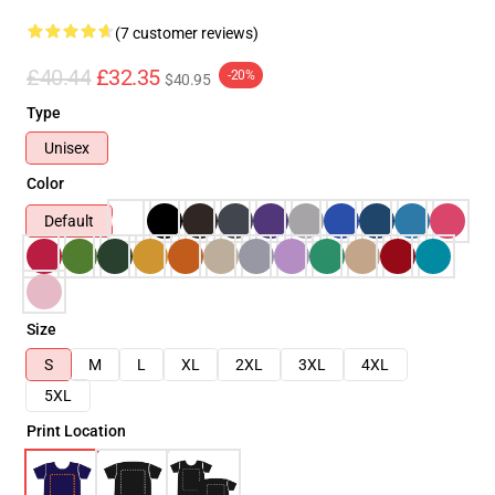
(7 customer reviews)
£40.44
£32.35
-20%
$40.95
Type
Unisex
Color
Default
Size
S
M
L
XL
2XL
3XL
4XL
5XL
Print Location