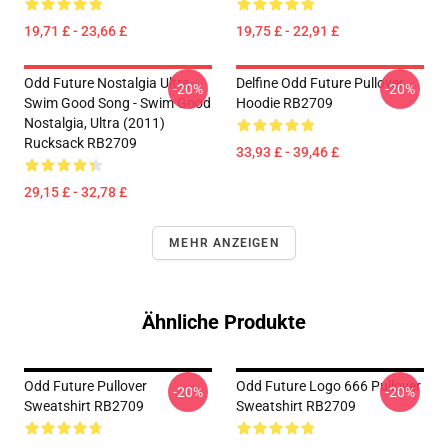
19,71 £ - 23,66 £
19,75 £ - 22,91 £
Odd Future Nostalgia Ultra -
Delfine Odd Future Pullover
-20%
-20%
Swim Good Song - Swim Good
Hoodie RB2709
Nostalgia, Ultra (2011)
Rucksack RB2709
33,93 £ - 39,46 £
29,15 £ - 32,78 £
MEHR ANZEIGEN
Ähnliche Produkte
Odd Future Pullover
Odd Future Logo 666 Pullover
-20%
-20%
Sweatshirt RB2709
Sweatshirt RB2709