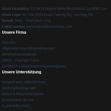
Unser Hauptbüro
: 1115675 Charter Eiche Blvd Salinas, Ca 93907, Us
Unser Lager
: Nr. 106, Shifu Road, Fukang City, Liaoning, CN
Geruch
: 9AM – 5PM (Mon – Fri)
E-Mail senden
: contact@oddfutureshop.com
Unsere Firma
Über uns
Allgemeine Geschäftsbedingungen
Datenschutzrichtlinien
DMCA - Copyright Policy
CA SB657: Lieferkettentransparenzgesetz
Unsere Unterstützung
Versand und Lieferrichtlinien
Zahlungsbedingungen
Return & Refund Richtlinien
Kontaktieren Sie uns
Kundenhilfe (FAQ)