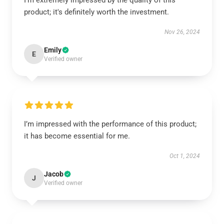
I’m extremely impressed by the quality of this
product; it's definitely worth the investment.
Nov 26, 2024
Emily
E
Verified owner
I’m impressed with the performance of this product;
it has become essential for me.
Oct 1, 2024
Jacob
J
Verified owner