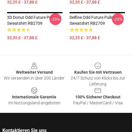
32,35 £ - 37,88 £
32,35 £ - 37,88 £
3D Donut Odd Future Pullover
Delfine Odd Future Pullover
-20%
-20%
Sweatshirt RB2709
Sweatshirt RB2709
32,35 £ - 37,88 £
32,35 £ - 37,88 £
Footer
Weltweiter Versand
Kaufen Sie mit Vertrauen
Wir versenden in über 200 Länder
24/7 Schutz von Klicks bis zur
Lieferung
Internationale Garantie
100% Sicherer Checkout
Im Nutzungsland angeboten
PayPal / MasterCard / Visa
Kontaktieren Sie uns