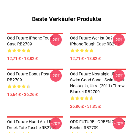
Beste Verkäufer Produkte
Odd Future IPhone Tough
Odd Future Wer Ist Da?
-20%
-20%
Case RB2709
IPhone Tough Case RB2709
12,71 £ - 13,82 £
12,71 £ - 13,82 £
Odd Future Donut Poster
Odd Future Nostalgia Ultra -
-20%
-20%
RB2709
Swim Good Song - Swim Good
Nostalgia, Ultra (2011) Throw
Blanket RB2709
15,64 £ - 36,26 £
26,86 £ - 51,35 £
Odd Future Hund Alle Über
ODD FUTURE - GREEN Classic
-20%
-20%
Druck Tote Tasche RB2709
Becher RB2709