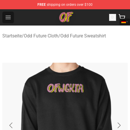
FREE
shipping on orders over $100
Odd Future Shop - Official Odd Future Merchandise Store
Open menu
Startseite
/
Odd Future Cloth
/
Odd Future Sweatshirt