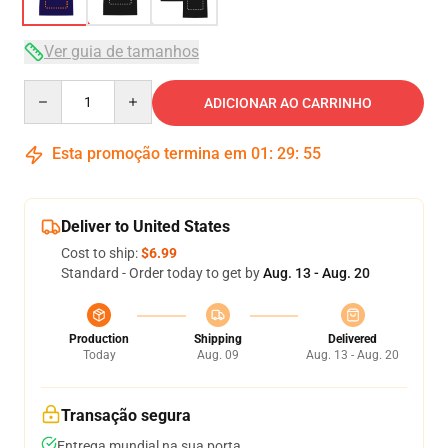
Ver guia de tamanhos
Quantity
ADICIONAR AO CARRINHO
Esta promoção termina em
01
:
29
:
54
Deliver to United States
Cost to ship:
$6.99
Standard - Order today to get by
Aug. 13 - Aug. 20
Production
Shipping
Delivered
Today
Aug. 09
Aug. 13 - Aug. 20
Transação segura
Entrega mundial na sua porta