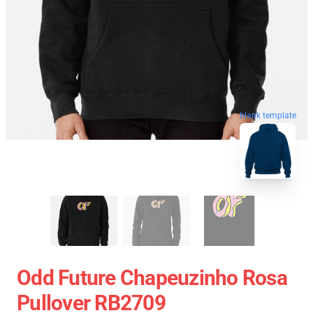
blank template
Odd Future Chapeuzinho Rosa
Pullover RB2709