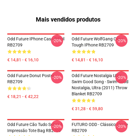
Mais vendidos produtos
Odd Future IPhone Caso Difícil
Odd Future WolfGang Caso
-20%
-20%
RB2709
Tough IPhone RB2709
€ 14,81 - € 16,10
€ 14,81 - € 16,10
Odd Future Donut Poster
Odd Future Nostalgia Ultra -
-20%
-20%
RB2709
Swim Good Song - Swim Good
Nostalgia, Ultra (2011) Throw
Blanket RB2709
€ 18,21 - € 42,22
€ 31,28 - € 59,80
Odd Future Cão Tudo Sobre A
FUTURO ODD - Clássico Verde
-20%
-20%
Impressão Tote Bag RB2709
RB2709