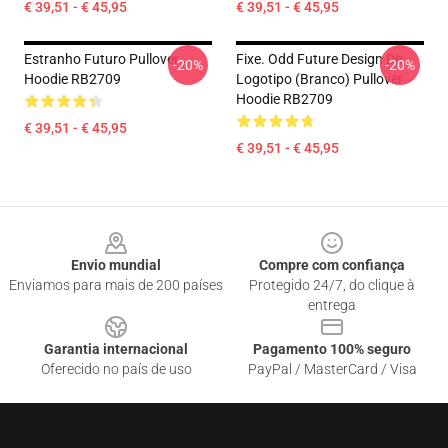
€ 39,51 - € 45,95
€ 39,51 - € 45,95
Estranho Futuro Pullover
Fixe. Odd Future Design De
-20%
-20%
Hoodie RB2709
Logotipo (branco) Pullover
Hoodie RB2709
€ 39,51 - € 45,95
€ 39,51 - € 45,95
Footer
Envio mundial
Compre com confiança
Enviamos para mais de 200 países
Protegido 24/7, do clique à
entrega
Garantia internacional
Pagamento 100% seguro
Oferecido no país de uso
PayPal / MasterCard / Visa