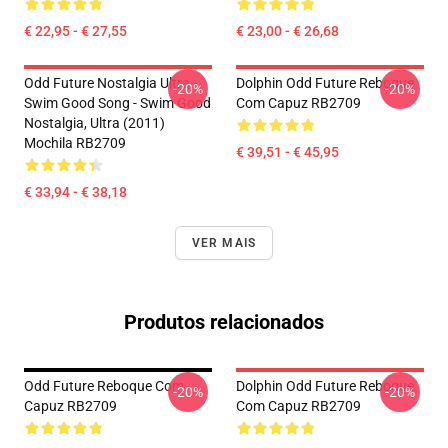
€ 22,95 - € 27,55
€ 23,00 - € 26,68
Odd Future Nostalgia Ultra -
Dolphin Odd Future Reboque
-20%
-20%
Swim Good Song - Swim Good
Com Capuz RB2709
Nostalgia, Ultra (2011)
Mochila RB2709
€ 39,51 - € 45,95
€ 33,94 - € 38,18
VER MAIS
Produtos relacionados
Odd Future Reboque Com
Dolphin Odd Future Reboque
-20%
-20%
Capuz RB2709
Com Capuz RB2709