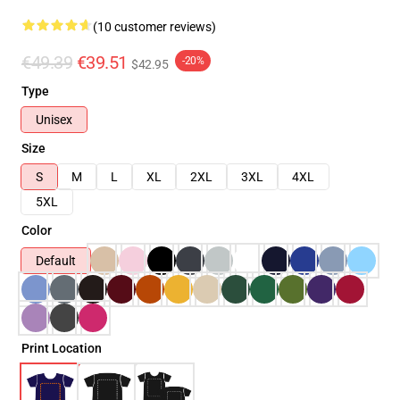
(10 customer reviews)
€49.39
€39.51
-20%
$42.95
Type
Unisex
Size
S
M
L
XL
2XL
3XL
4XL
5XL
Color
Default
Print Location