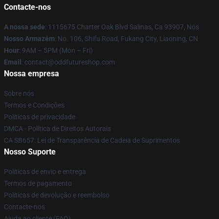
Contacte-nos
A nossa sede
: 1115675 Charter Oak Blvd Salinas, Ca 93907, Nós
Nosso Armazém
: No. 106, Shifu Road, Fukang City, Liaoning, CN
Hour
: 9AM – 5PM (Mon – Fri)
Email
: contact@oddfutureshop.com
Nossa empresa
Sobre nós
Termos e Condições
Políticas de privacidade
DMCA - Política de Direitos Autorais
CA SB657: Lei de Transparência de Cadeia de Suprimentos
Nosso Suporte
Políticas de envio e entrega
Termos de pagamento
Políticas de devolução e reembolso
Contacte-nos
Ajuda ao cliente (FAQ)