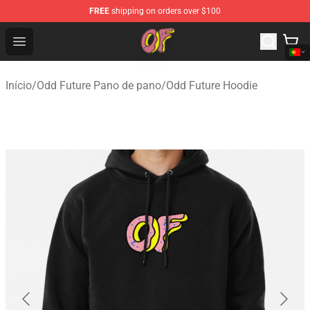
FREE
shipping on orders over $100
Odd Future Shop - Official Odd Future Merchandise Store
Open menu
Início
/
Odd Future Pano de pano
/
Odd Future Hoodie