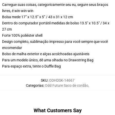
Carregue suas coisas, categoricamente seu eu, segure seus braços
livres, é win-win-win
Bolsa mede 17” x 12.5” x 5” / 43 x 31 x 12 cm
Dentro do computador portátil medidas de bolso 13.5" x 10.5" / 34 x
27 cm
Forte 100% poliéster shell
Design completo, sublimação impresso para você sempre que você
encomendar
Bolso de malha exterior e alças acolchoadas ajustáveis
Para um modelo único, dê uma olhada no Drawstring Bag
Para espaço extra, tente o Duffle Bag
SKU
:
ODHDSK-14667
Categorias
:
Odd Future Saco de cordão
,
What Customers Say