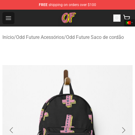
FREE
shipping on orders over $100
Odd Future Shop - Official Odd Future Merchandise Store
Open menu
Início
/
Odd Future Acessórios
/
Odd Future Saco de cordão