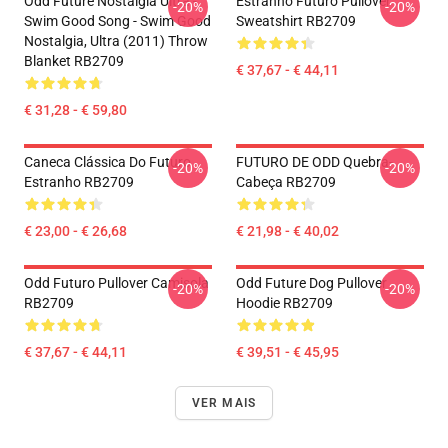
Odd Future Nostalgia Ultra -
Estranho Futuro Pullover
-20%
-20%
Swim Good Song - Swim Good
Sweatshirt RB2709
Nostalgia, Ultra (2011) Throw
Blanket RB2709
€ 37,67 - € 44,11
€ 31,28 - € 59,80
Caneca Clássica Do Futuro
FUTURO DE ODD Quebra-
-20%
-20%
Estranho RB2709
Cabeça RB2709
€ 23,00 - € 26,68
€ 21,98 - € 40,02
Odd Futuro Pullover Camisola
Odd Future Dog Pullover
-20%
-20%
RB2709
Hoodie RB2709
€ 37,67 - € 44,11
€ 39,51 - € 45,95
VER MAIS