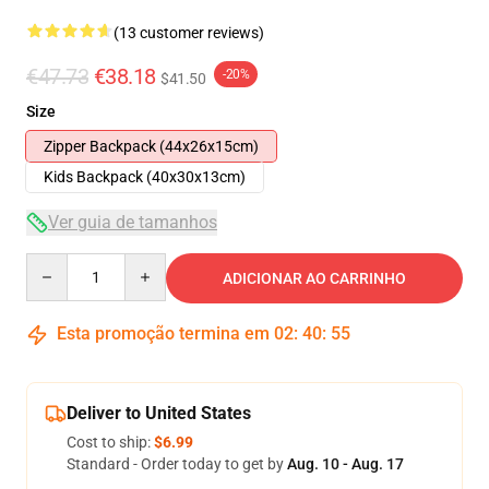
(13 customer reviews)
€47.73
€38.18
-20%
$41.50
Size
Zipper Backpack (44x26x15cm)
Kids Backpack (40x30x13cm)
Ver guia de tamanhos
Quantity
ADICIONAR AO CARRINHO
Esta promoção termina em
02
:
40
:
54
Deliver to United States
Cost to ship:
$6.99
Standard - Order today to get by
Aug. 10 - Aug. 17