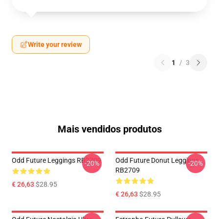
Write your review
1
/
3
Mais vendidos produtos
Odd Future Leggings RB2709
Odd Future Donut Leggings
-20%
-20%
RB2709
€ 26,63
$28.95
€ 26,63
$28.95