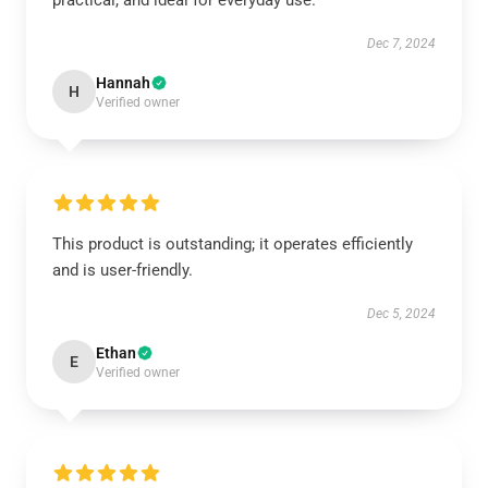
practical, and ideal for everyday use.
Dec 7, 2024
Hannah
H
Verified owner
This product is outstanding; it operates efficiently
and is user-friendly.
Dec 5, 2024
Ethan
E
Verified owner