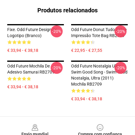
Produtos relacionados
Fixe. Odd Future Design De
Odd Future Donut Tudo Sobre
-20%
-20%
Logotipo (branco)
Impressão Tote Bag RB2709
€ 33,94 - € 38,18
€ 22,95 - € 27,55
Odd Future Mochila De
Odd Future Nostalgia Ultra -
-20%
-20%
Adesivo Samurai RB2709
Swim Good Song - Swim Good
Nostalgia, Ultra (2011)
Mochila RB2709
€ 33,94 - € 38,18
€ 33,94 - € 38,18
Footer
Envio mundial
Compre com confiança