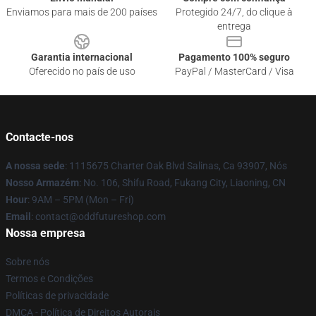
Enviamos para mais de 200 países
Protegido 24/7, do clique à
entrega
Garantia internacional
Pagamento 100% seguro
Oferecido no país de uso
PayPal / MasterCard / Visa
Contacte-nos
A nossa sede
: 1115675 Charter Oak Blvd Salinas, Ca 93907, Nós
Nosso Armazém
: No. 106, Shifu Road, Fukang City, Liaoning, CN
Hour
: 9AM – 5PM (Mon – Fri)
Email
: contact@oddfutureshop.com
Nossa empresa
Sobre nós
Termos e Condições
Políticas de privacidade
DMCA - Política de Direitos Autorais