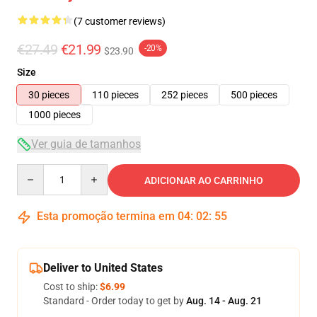
(7 customer reviews)
€27.49
€21.99
-20%
$23.90
Size
30 pieces
110 pieces
252 pieces
500 pieces
1000 pieces
Ver guia de tamanhos
Quantity
ADICIONAR AO CARRINHO
Esta promoção termina em
04
:
02
:
54
Deliver to United States
Cost to ship:
$6.99
Standard - Order today to get by
Aug. 14 - Aug. 21