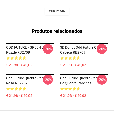
VER MAIS
Produtos relacionados
ODD FUTURE - GREEN Jigsaw
3D Donut Odd Future Quebra-
-20%
-20%
Puzzle RB2709
Cabeça RB2709
€ 21,98 - € 40,02
€ 21,98 - € 40,02
Odd Future Quebra-Cabeça
Odd Future Quebra-Cabeças
-20%
-20%
Rosa RB2709
De Quebra-Cabeças
€ 21,98 - € 40,02
€ 21,98 - € 40,02
Footer