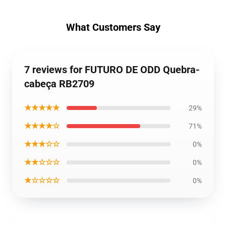
What Customers Say
7 reviews for FUTURO DE ODD Quebra-
cabeça RB2709
★★★★★
29%
★★★★☆
71%
★★★☆☆
0%
★★☆☆☆
0%
★☆☆☆☆
0%