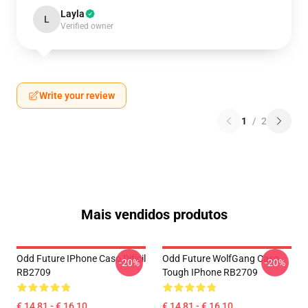
Layla
L
Verified owner
Write your review
1
/
2
Mais vendidos produtos
Odd Future IPhone Caso Difícil
Odd Future WolfGang Caso
-20%
-20%
RB2709
Tough IPhone RB2709
€ 14,81 - € 16,10
€ 14,81 - € 16,10