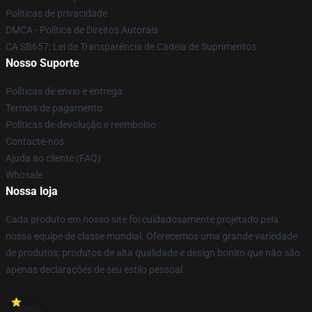
Políticas de privacidade
DMCA - Política de Direitos Autorais
CA SB657: Lei de Transparência de Cadeia de Suprimentos
Nosso Suporte
Políticas de envio e entrega
Termos de pagamento
Políticas de devolução e reembolso
Contacte-nos
Ajuda ao cliente (FAQ)
Whosale
Nossa loja
Cada produto em nosso site foi cuidadosamente projetado pela
nossa equipe de classe mundial. Oferecemos uma grande variedade
de produtos: produtos de alta qualidade e design bonito que não são
apenas declarações de seu estilo pessoal.