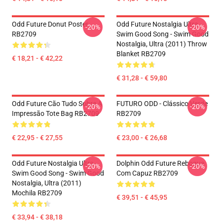
Odd Future Donut Poster
Odd Future Nostalgia Ultra -
-20%
-20%
RB2709
Swim Good Song - Swim Good
Nostalgia, Ultra (2011) Throw
Blanket RB2709
€ 18,21 - € 42,22
€ 31,28 - € 59,80
Odd Future Cão Tudo Sobre A
FUTURO ODD - Clássico Verde
-20%
-20%
Impressão Tote Bag RB2709
RB2709
€ 22,95 - € 27,55
€ 23,00 - € 26,68
Odd Future Nostalgia Ultra -
Dolphin Odd Future Reboque
-20%
-20%
Swim Good Song - Swim Good
Com Capuz RB2709
Nostalgia, Ultra (2011)
Mochila RB2709
€ 39,51 - € 45,95
€ 33,94 - € 38,18