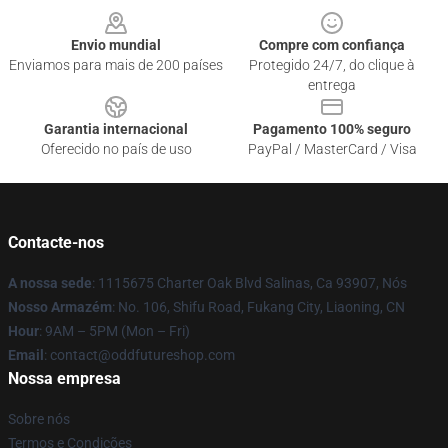
Envio mundial
Compre com confiança
Enviamos para mais de 200 países
Protegido 24/7, do clique à
entrega
Garantia internacional
Pagamento 100% seguro
Oferecido no país de uso
PayPal / MasterCard / Visa
Contacte-nos
A nossa sede
: 1115675 Charter Oak Blvd Salinas, Ca 93907, Nós
Nosso Armazém
: No. 106, Shifu Road, Fukang City, Liaoning, CN
Hour
: 9AM – 5PM (Mon – Fri)
Email
: contact@oddfutureshop.com
Nossa empresa
Sobre nós
Termos e Condições