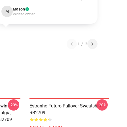
Mason
M
Verified owner
1
/
2
-20%
-20%
 Swim
Estranho Futuro Pullover Sweatshirt
algia,
RB2709
RB2709