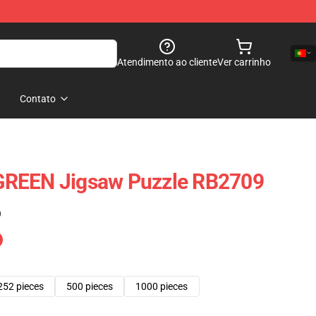
Atendimento ao cliente
Ver carrinho
Contato
GREEN Jigsaw Puzzle RB2709
)
252 pieces
500 pieces
1000 pieces