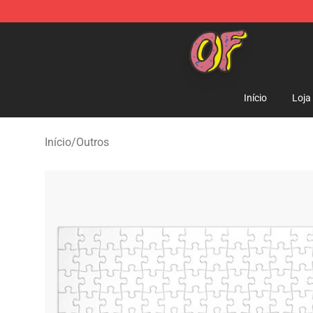
Odd Future Shop - Official Odd Future Merchandise Sto
Início
Loja
Início
/
Outros