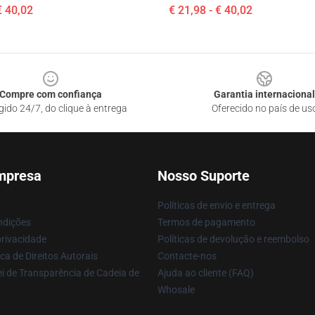
€ 40,02
€ 21,98 - € 40,02
Compre com confiança
Garantia internacional
gido 24/7, do clique à entrega
Oferecido no país de us
mpresa
Nosso Suporte
Políticas de envio e entrega
ndições
Termos de pagamento
privacidade
Políticas de devolução e reembolso
ca de Direitos Autorais
Contacte-nos
i de Transparência de Cadeia de
Ajuda ao cliente (FAQ)
Whosale