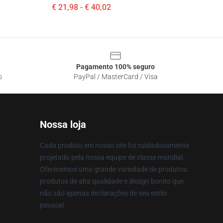
€ 21,98 - € 40,02
Pagamento 100% seguro
o
PayPal / MasterCard / Visa
Nossa loja
Cada produto em nosso site foi cuidadosamente
projetado pela nossa equipe de classe mundial.
Oferecemos uma grande variedade de produtos:
produtos de alta qualidade e design bonito que
não são apenas declarações de seu estilo
pessoal.