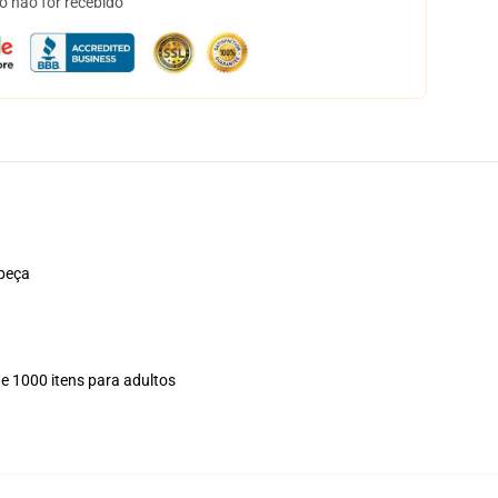
o não for recebido
abeça
 e 1000 itens para adultos