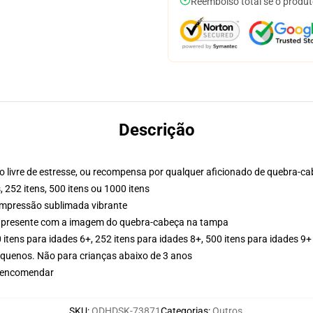
Reembolso total se o produt
Descrição
po livre de estresse, ou recompensa por qualquer aficionado de quebra-c
, 252 itens, 500 itens ou 1000 itens
impressão sublimada vibrante
 presente com a imagem do quebra-cabeça na tampa
 itens para idades 6+, 252 itens para idades 8+, 500 itens para idades 9+
uenos. Não para crianças abaixo de 3 anos
ê encomendar
SKU
:
ODHDSK-73871
Categorias
:
Outros
,