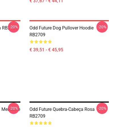
€ 37,67 - € 44,11
-20%
-20%
la RB2709
Odd Future Dog Pullover Hoodie
RB2709
€ 39,51 - € 45,95
-20%
-20%
 Mercante
Odd Future Quebra-Cabeça Rosa
RB2709