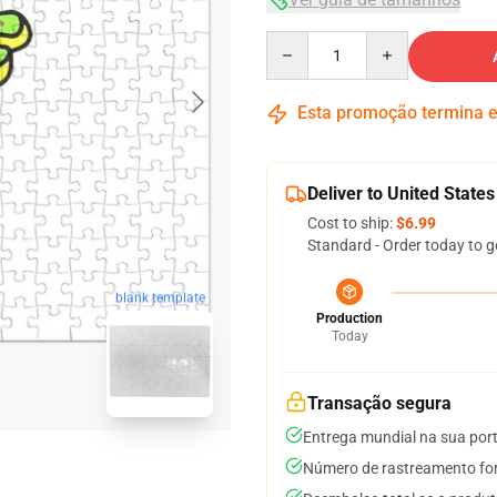
Quantity
Esta promoção termina
Deliver to United States
Cost to ship:
$6.99
Standard - Order today to g
blank template
Production
Today
Transação segura
Entrega mundial na sua por
Número de rastreamento for