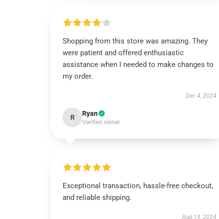
Shopping from this store was amazing. They
were patient and offered enthusiastic
assistance when I needed to make changes to
my order.
Dec 4, 2024
Ryan
R
Verified owner
Exceptional transaction, hassle-free checkout,
and reliable shipping.
Aug 19, 2024