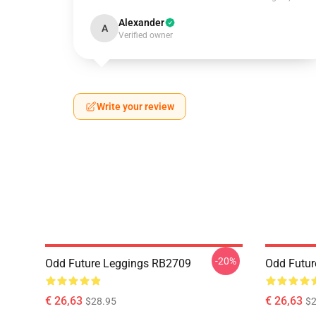
Alexander
A
Verified owner
Write your review
-20%
Odd Future Leggings RB2709
Odd Futur
€ 26,63
€ 26,63
$28.95
$2