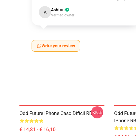
Ashton
A
Verified owner
Write your review
-20%
Odd Future IPhone Caso Difícil RB2709
Odd Futu
IPhone R
€ 14,81 - € 16,10