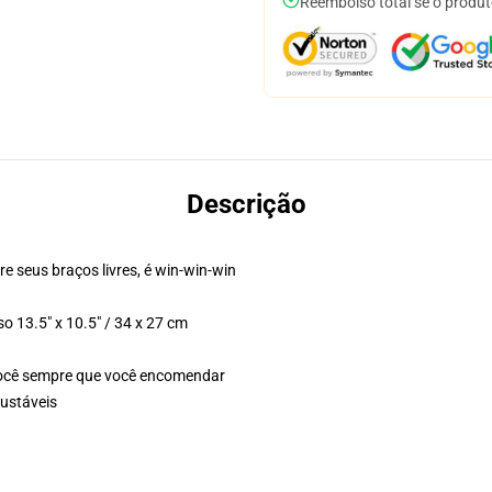
Reembolso total se o produt
Descrição
re seus braços livres, é win-win-win
o 13.5" x 10.5" / 34 x 27 cm
você sempre que você encomendar
justáveis