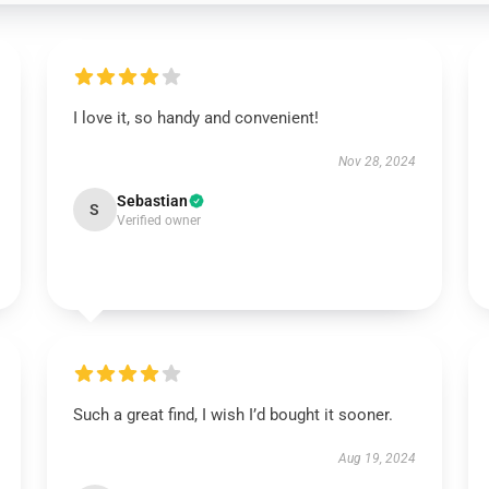
I love it, so handy and convenient!
Nov 28, 2024
Sebastian
S
Verified owner
Such a great find, I wish I’d bought it sooner.
Aug 19, 2024