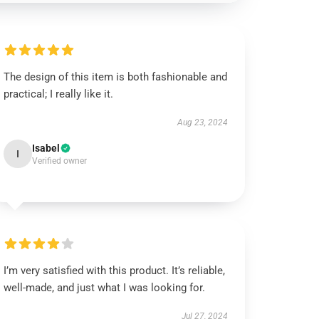
The design of this item is both fashionable and
practical; I really like it.
Aug 23, 2024
Isabel
I
Verified owner
I’m very satisfied with this product. It’s reliable,
well-made, and just what I was looking for.
Jul 27, 2024