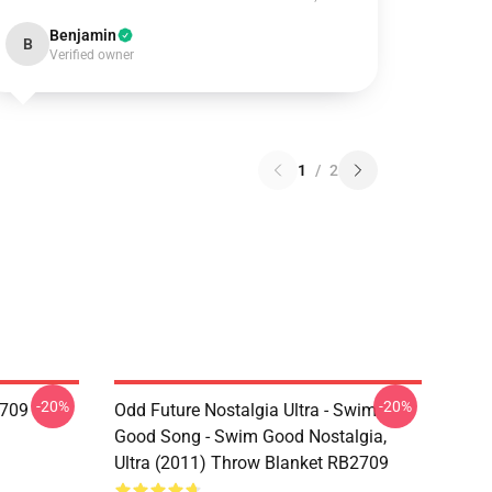
Benjamin
B
Verified owner
1
/
2
-20%
-20%
2709
Odd Future Nostalgia Ultra - Swim
Good Song - Swim Good Nostalgia,
Ultra (2011) Throw Blanket RB2709