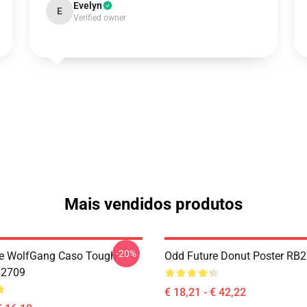
Evelyn
E
Verified owner
Mais vendidos produtos
-20%
re WolfGang Caso Tough
Odd Future Donut Poster RB
B2709
€ 18,21 - € 42,22