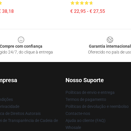
€ 38,18
€ 22,95 - € 27,55
Compre com confiança
Garantia internacional
gido 24/7, do clique à entrega
Oferecido no país de us
mpresa
Nosso Suporte
Políticas de envio e entrega
ndições
Termos de pagamento
privacidade
Políticas de devolução e reembolso
ca de Direitos Autorais
Contacte-nos
i de Transparência de Cadeia de
Ajuda ao cliente (FAQ)
Whosale