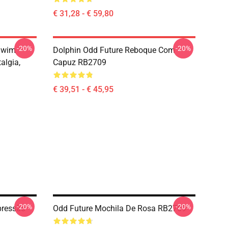
€ 31,28 - € 59,80
-20%
-20%
 Swim
Dolphin Odd Future Reboque Com
algia,
Capuz RB2709
€ 39,51 - € 45,95
-20%
-20%
pressão
Odd Future Mochila De Rosa RB2709