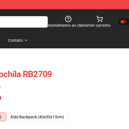
Atendimento ao cliente
Ver carrinho
Contato
chila RB2709
)
)
Kids Backpack (40x30x13cm)