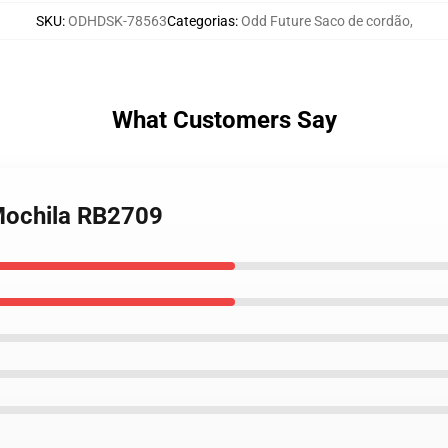
SKU
:
ODHDSK-78563
Categorias
:
Odd Future Saco de cordão
,
What Customers Say
Mochila RB2709