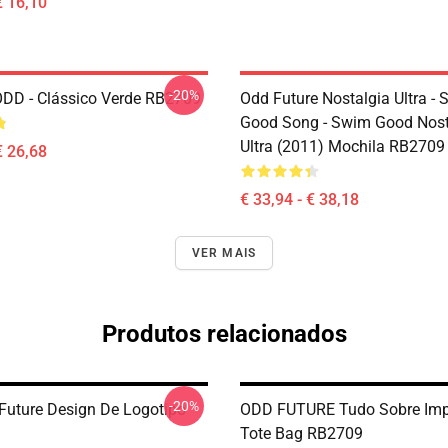
€ 16,10
-20%
DD - Clássico Verde RB2709
Odd Future Nostalgia Ultra -
Good Song - Swim Good Nost
Ultra (2011) Mochila RB2709
€ 26,68
€ 33,94 - € 38,18
VER MAIS
Produtos relacionados
-20%
 Future Design De Logotipo
ODD FUTURE Tudo Sobre Im
Tote Bag RB2709