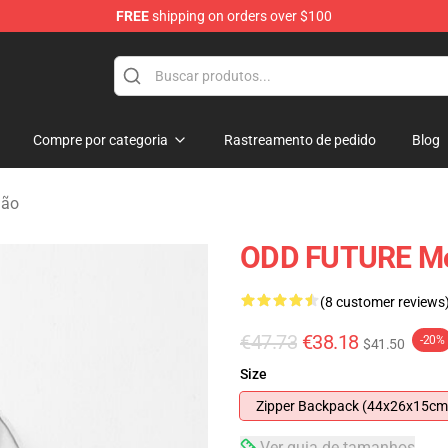
FREE
shipping on orders over $100
re
Compre por categoria
Rastreamento de pedido
Blog
dão
ODD FUTURE Mo
(8 customer reviews
€47.73
€38.18
-20%
$41.50
Size
Zipper Backpack (44x26x15cm
Ver guia de tamanhos