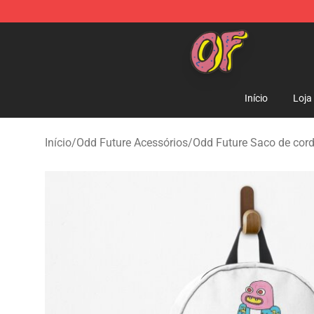
Odd Future Shop - Official Odd Future Merchandise Sto
Início
Loja
Início
/
Odd Future Acessórios
/
Odd Future Saco de cor