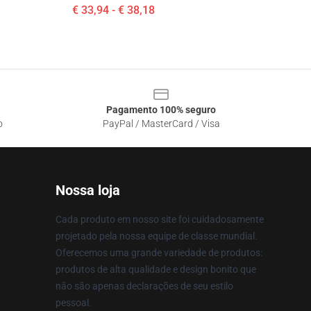
€ 33,94 - € 38,18
Pagamento 100% seguro
o
PayPal / MasterCard / Visa
Nossa loja
Cada produto em nosso site foi cuidadosamente
projetado pela nossa equipe de classe mundial.
Oferecemos uma grande variedade de produtos:
produtos de alta qualidade e design bonito que
não são apenas declarações de seu estilo
pessoal.