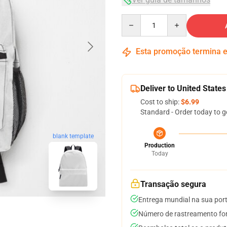
Quantity
Esta promoção termina
Deliver to United States
Cost to ship:
$6.99
Standard - Order today to g
blank template
Production
Today
Transação segura
Entrega mundial na sua por
Número de rastreamento for