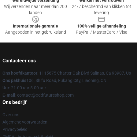
Wereldwijde verzending
Winkel met vertrouwen
Wij verzenden naar meer dan 200
24/7 beschermd van klikken tot
landen
levering
Internationale garantie
100% veilige afhandeling
Aangeboden in het gebruiksland
PayPal / MasterCard / Visa
Contacteer ons
Ons hoofdkantoor
: 1115675 Charter Oak Blvd Salinas, Ca 93907, Us
Ons pakhuis
106, Shifu Road, Fukang City, Liaoning, CN
Uur
: 21.00 uur 5.00 uur
E-mail
: contact@oddfutureshop.com
Ons bedrijf
Over ons
Algemene voorwaarden
Privacybeleid
DMCA - Auteursrechtbeleid