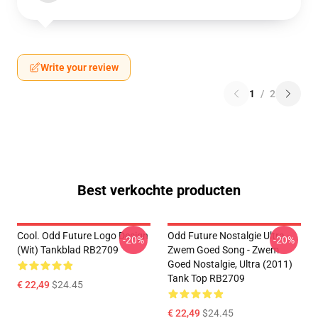
Write your review
1
/
2
Best verkochte producten
Cool. Odd Future Logo Design
Odd Future Nostalgie Ultra -
-20%
-20%
(wit) Tankblad RB2709
Zwem Goed Song - Zwem
Goed Nostalgie, Ultra (2011)
Tank Top RB2709
€ 22,49
$24.45
€ 22,49
$24.45