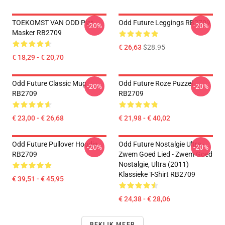
TOEKOMST VAN ODD Plat
Odd Future Leggings RB2709
-20%
-20%
Masker RB2709
€ 26,63
$28.95
€ 18,29 - € 20,70
Odd Future Classic Mug
Odd Future Roze Puzzel
-20%
-20%
RB2709
RB2709
€ 23,00 - € 26,68
€ 21,98 - € 40,02
Odd Future Pullover Hoodie
Odd Future Nostalgie Ultra -
-20%
-20%
RB2709
Zwem Goed Lied - Zwem Goed
Nostalgie, Ultra (2011)
Klassieke T-Shirt RB2709
€ 39,51 - € 45,95
€ 24,38 - € 28,06
BEKIJK MEER