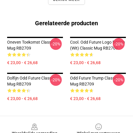
Gerelateerde producten
Oneven Toekomst Classic
Cool. Odd Future Logo Design
-20%
-20%
Mug RB2709
(wit) Classic Mug RB2709
€ 23,00 - € 26,68
€ 23,00 - € 26,68
Dolfijn Odd Future Classic
Odd Future Trump Classic
-20%
-20%
Mug RB2709
Mug RB2709
€ 23,00 - € 26,68
€ 23,00 - € 26,68
Footer