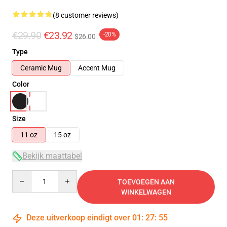
(8 customer reviews)
€29.90
€23.92
-20%
$26.00
Type
Ceramic Mug
Accent Mug
Color
Size
11 oz
15 oz
Bekijk maattabel
Quantity
TOEVOEGEN AAN
WINKELWAGEN
Deze uitverkoop eindigt over
01
:
27
:
54