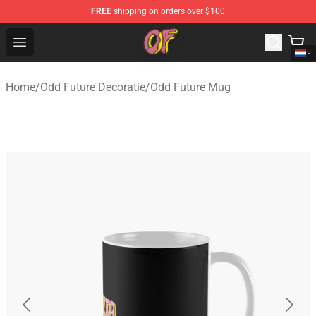
FREE
shipping on orders over $100
Odd Future Shop - Official Odd Future Merchandise Store
Open menu
Home
/
Odd Future Decoratie
/
Odd Future Mug