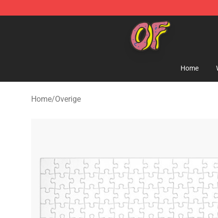
Odd Future Shop - Official Odd Future Merchandise Sto
Home
Home
/
Overige