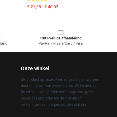
€ 21,98 - € 40,02
e
100% veilige afhandeling
sland
PayPal / MasterCard / Visa
Onze winkel
Elk product op onze site is zorgvuldig ontworpen
door ons team van wereldklasse. Wij bieden een
breed scala aan producten: hoogwaardige en
mooie designproducten die niet alleen
verklaringen van uw persoonlijke stijl zijn.