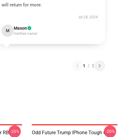
will return for more.
Jul 28, 2024
Mason
M
Verified owner
1
/
2
-20%
-20%
er RB2709
Odd Future Trump IPhone Tough Case