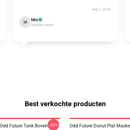
Aug 1, 2024
Mia
M
Verified owner
Best verkochte producten
-20%
Odd Future Tank Boven
Odd Future Donut Plat Mask