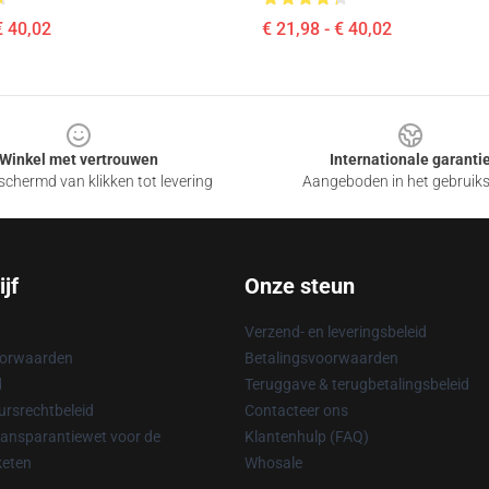
€ 40,02
€ 21,98 - € 40,02
Winkel met vertrouwen
Internationale garanti
chermd van klikken tot levering
Aangeboden in het gebruik
jf
Onze steun
Verzend- en leveringsbeleid
oorwaarden
Betalingsvoorwaarden
d
Teruggave & terugbetalingsbeleid
rsrechtbeleid
Contacteer ons
ransparantiewet voor de
Klantenhulp (FAQ)
keten
Whosale