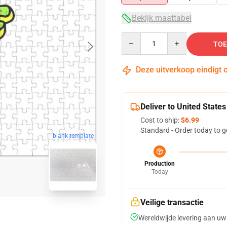
Bekijk maattabel
Quantity
TOE
Deze uitverkoop eindigt 
Deliver to United States
Cost to ship:
$6.99
Standard - Order today to g
blank template
Production
Today
Veilige transactie
Wereldwijde levering aan uw