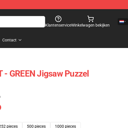
Klantenservice
Winkelwagen bekijken
Contact
- GREEN Jigsaw Puzzel
)
252 pieces
500 pieces
1000 pieces