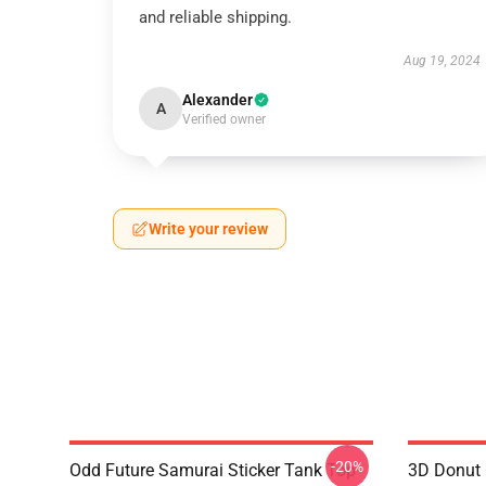
and reliable shipping.
Aug 19, 2024
Alexander
A
Verified owner
Write your review
-20%
Odd Future Samurai Sticker Tank Top
3D Donut 