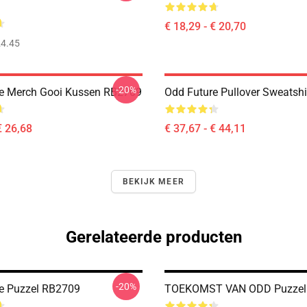
€ 18,29 - € 20,70
4.45
-20%
e Merch Gooi Kussen RB2709
Odd Future Pullover Sweatsh
€ 26,68
€ 37,67 - € 44,11
BEKIJK MEER
Gerelateerde producten
-20%
e Puzzel RB2709
TOEKOMST VAN ODD Puzzel