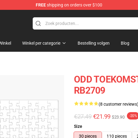
FREE
shipping on orders over $100
re
Winkel
Winkel per categorie
Bestelling volgen
Blog
ODD TOEKOMST 
RB2709
(8 customer reviews
€27.49
€21.99
-20%
$23.90
Size
30 pieces
110 pieces