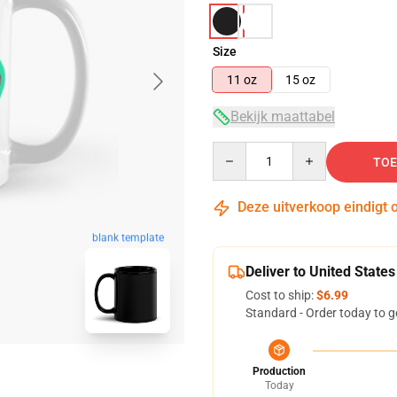
Size
11 oz
15 oz
Bekijk maattabel
Quantity
TOE
Deze uitverkoop eindigt 
blank template
Deliver to United States
Cost to ship:
$6.99
Standard - Order today to g
Production
Today