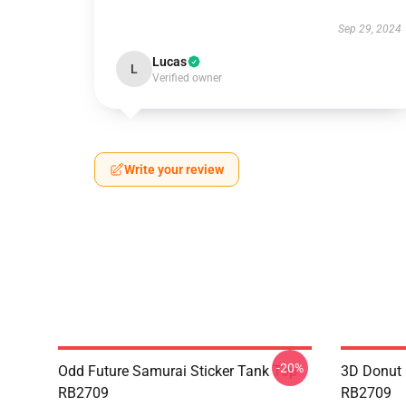
Sep 29, 2024
Lucas
L
Verified owner
Write your review
-20%
Odd Future Samurai Sticker Tank Top
3D Donut 
RB2709
RB2709