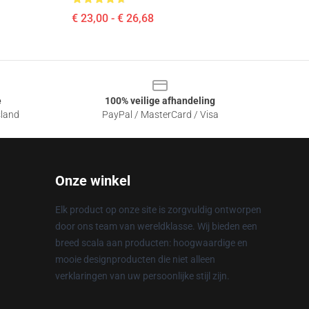
€ 23,00 - € 26,68
e
100% veilige afhandeling
sland
PayPal / MasterCard / Visa
Onze winkel
Elk product op onze site is zorgvuldig ontworpen
door ons team van wereldklasse. Wij bieden een
breed scala aan producten: hoogwaardige en
mooie designproducten die niet alleen
verklaringen van uw persoonlijke stijl zijn.