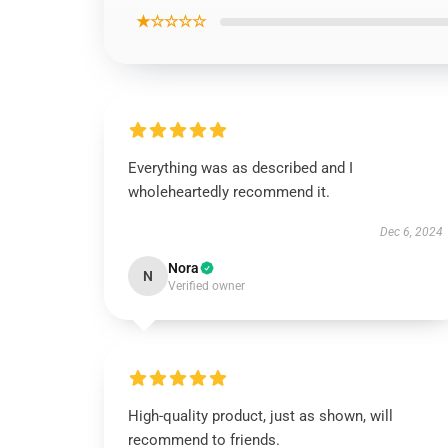
★☆☆☆☆
Everything was as described and I
wholeheartedly recommend it.
Dec 6, 2024
Nora
N
Verified owner
High-quality product, just as shown, will
recommend to friends.