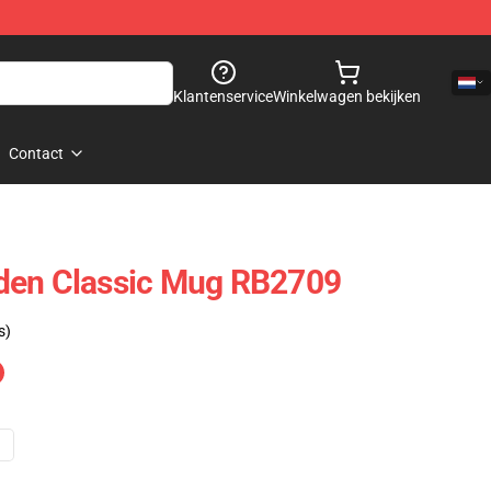
Klantenservice
Winkelwagen bekijken
Contact
den Classic Mug RB2709
s)