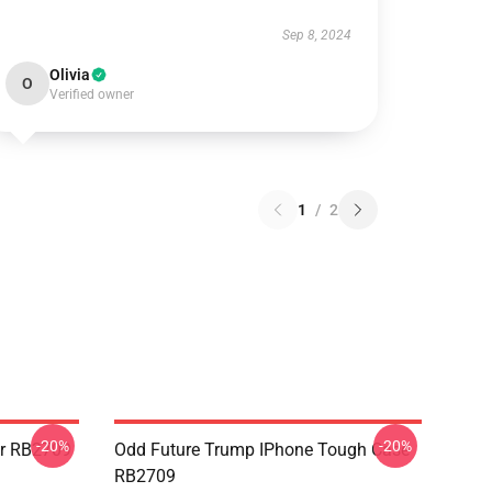
Sep 8, 2024
Olivia
O
Verified owner
1
/
2
-20%
-20%
er RB2709
Odd Future Trump IPhone Tough Case
RB2709