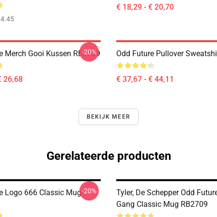
€ 18,29 - € 20,70
4.45
-20%
e Merch Gooi Kussen RB2709
Odd Future Pullover Sweatsh
€ 26,68
€ 37,67 - € 44,11
BEKIJK MEER
Gerelateerde producten
-20%
e Logo 666 Classic Mug
Tyler, De Schepper Odd Futur
Gang Classic Mug RB2709