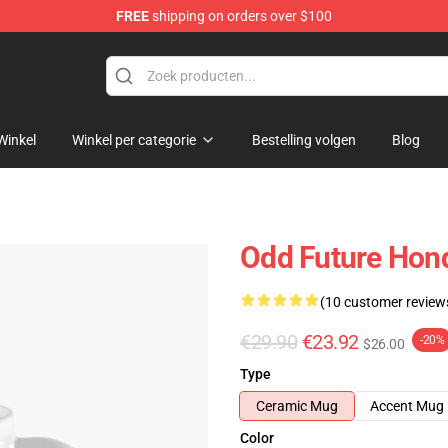
FREE
shipping on orders over $100
re
Winkel
Winkel per categorie
Bestelling volgen
Blog
Odd Future Hon
(10 customer review
€29.90
€23.92
-20%
$26.00
Type
Ceramic Mug
Accent Mug
Color