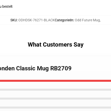
 bestelt
SKU
:
ODHDSK-76271-BLACK
Categorieën
:
Odd Future Mug
,
What Customers Say
Honden Classic Mug RB2709