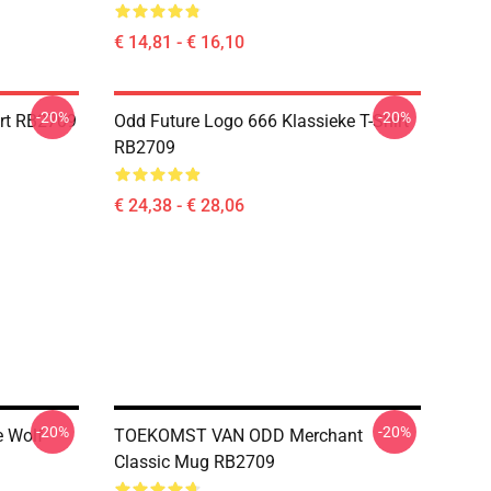
€ 14,81 - € 16,10
-20%
-20%
irt RB2709
Odd Future Logo 666 Klassieke T-Shirt
RB2709
€ 24,38 - € 28,06
-20%
-20%
e Wolf
TOEKOMST VAN ODD Merchant
Classic Mug RB2709