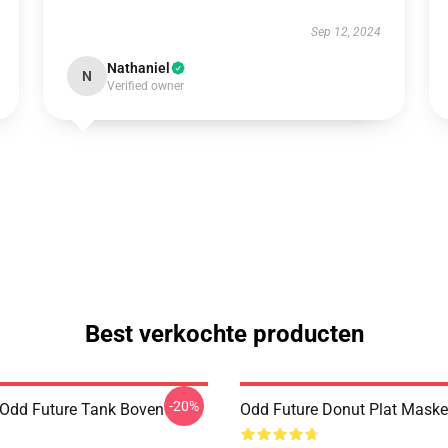
Sep 12, 2024
Nathaniel
N
Verified owner
Best verkochte producten
-20%
Odd Future Tank Boven
Odd Future Donut Plat Mask