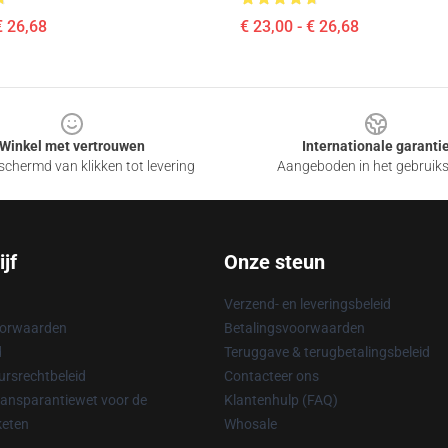
€ 26,68
€ 23,00 - € 26,68
Winkel met vertrouwen
Internationale garanti
chermd van klikken tot levering
Aangeboden in het gebruik
jf
Onze steun
Verzend- en leveringsbeleid
oorwaarden
Betalingsvoorwaarden
d
Teruggave & terugbetalingsbeleid
rsrechtbeleid
Contacteer ons
ransparantiewet voor de
Klantenhulp (FAQ)
keten
Whosale