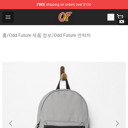
FREE
shipping on orders over $100
Odd Future Shop - Official Odd Future Merchandise Store
Open menu
홈
/
Odd Future 제품 정보
/
Odd Future 연락처