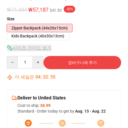
₩71,484
₩57,187
-20%
$41.50
Size
Zipper Backpack (44x26x15cm)
Kids Backpack (40x30x13cm)
사이즈 가이드 보기
Quantity
장바구니에 추가
이 세일은
04
:
32
:
54
Deliver to United States
Cost to ship:
$6.99
Standard - Order today to get by
Aug. 15 - Aug. 22