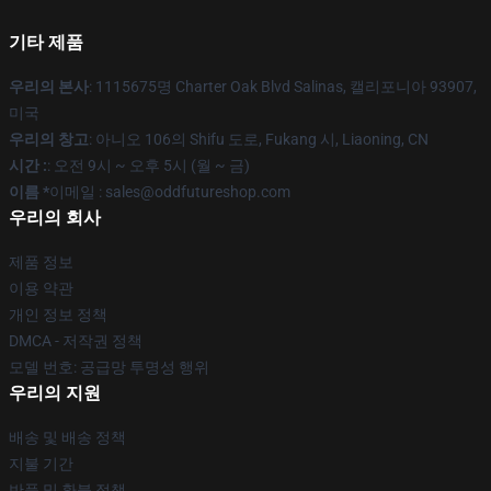
기타 제품
우리의 본사
: 1115675명 Charter Oak Blvd Salinas, 캘리포니아 93907,
미국
우리의 창고
: 아니오 106의 Shifu 도로, Fukang 시, Liaoning, CN
시간 :
: 오전 9시 ~ 오후 5시 (월 ~ 금)
이름 *
이메일 : sales@oddfutureshop.com
우리의 회사
제품 정보
이용 약관
개인 정보 정책
DMCA - 저작권 정책
모델 번호: 공급망 투명성 행위
우리의 지원
배송 및 배송 정책
지불 기간
반품 및 환불 정책