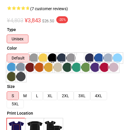
(7 customer reviews)
¥4,803
¥3,843
-20%
$26.50
Type
Unisex
Color
Default
Size
S
M
L
XL
2XL
3XL
4XL
5XL
Print Location