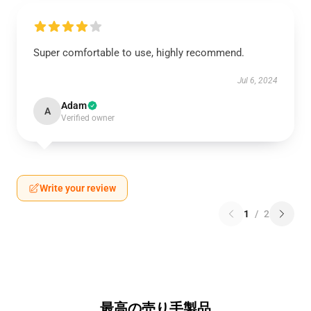
Super comfortable to use, highly recommend.
Jul 6, 2024
Adam
A
Verified owner
Write your review
1
/
2
最高の売り手製品