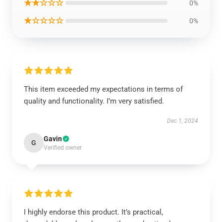
★★☆☆☆
0%
★☆☆☆☆
0%
This item exceeded my expectations in terms of
quality and functionality. I’m very satisfied.
Dec 1, 2024
Gavin
G
Verified owner
I highly endorse this product. It’s practical,