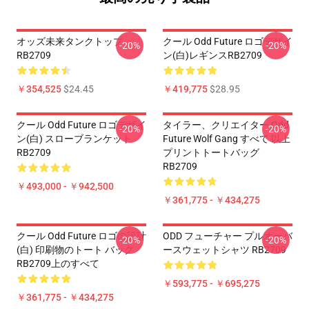
オッズ未来タンクトップ
クール Odd Future ロゴデザイ
-20%
-20%
RB2709
ン(白)レギンスRB2709
￥354,525
$24.45
￥419,775
$28.95
クール Odd Future ロゴデザイ
タイラー、クリエイター Odd
-20%
-20%
ン(白) スローブランケット
Future Wolf Gang すべて 以上
RB2709
プリントトートバッグ
RB2709
￥493,000 - ￥942,500
￥361,775 - ￥434,275
クール Odd Future ロゴの設計
ODD フューチャー プルオーバ
-20%
-20%
(白) 印刷物のトート バック
ースウェットシャツ RB2709
RB2709上のすべて
￥593,775 - ￥695,275
￥361,775 - ￥434,275