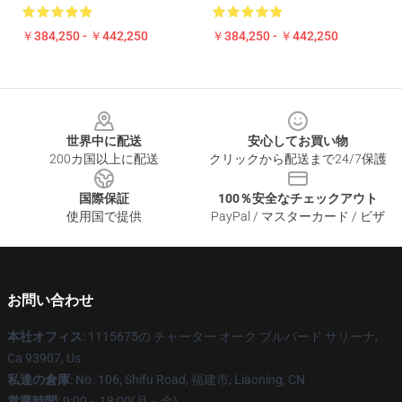
￥384,250 - ￥442,250
￥384,250 - ￥442,250
Footer
世界中に配送
安心してお買い物
200カ国以上に配送
クリックから配送まで24/7保護
国際保証
100％安全なチェックアウト
使用国で提供
PayPal / マスターカード / ビザ
お問い合わせ
本社オフィス
: 1115675の チャーター オーク ブルバード サリーナ,
Ca 93907, Us
私達の倉庫
: No. 106, Shifu Road, 福建市, Liaoning, CN
営業時間
: 9:00～18:00(月～金)