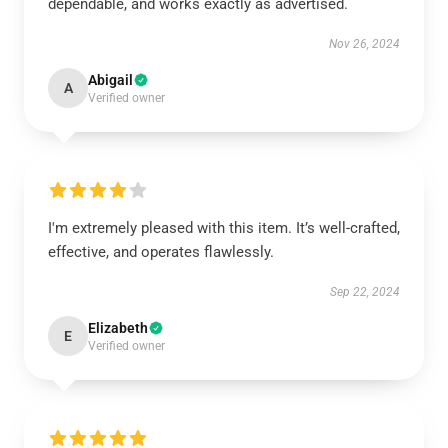
dependable, and works exactly as advertised.
Nov 26, 2024
Abigail
A
Verified owner
I'm extremely pleased with this item. It’s well-crafted,
effective, and operates flawlessly.
Sep 22, 2024
Elizabeth
E
Verified owner