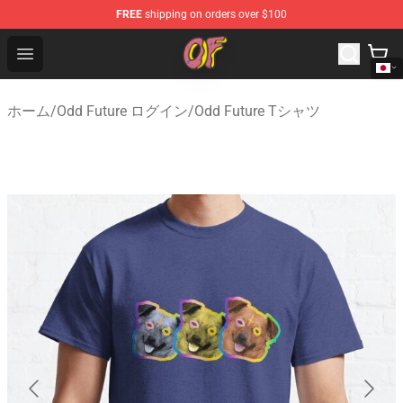
FREE
shipping on orders over $100
Odd Future Shop - Official Odd Future Merchandise Store
Open menu
ホーム
/
Odd Future ログイン
/
Odd Future Tシャツ