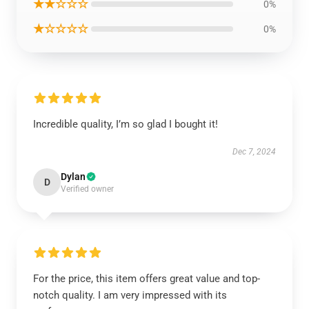
★★☆☆☆
0%
★☆☆☆☆
0%
Incredible quality, I’m so glad I bought it!
Dec 7, 2024
Dylan
D
Verified owner
For the price, this item offers great value and top-
notch quality. I am very impressed with its