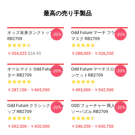
最高の売り手製品
オッズ未来タンクトップ
Odd Future マーチ フラット
-20%
-20%
RB2709
マスク RB2709
￥354,525
$24.45
￥288,405 - ￥326,250
オールマイト Odd Future ポス
Odd Future マーチスローブラ
-20%
-20%
ター RB2709
ンケットRB2709
￥287,100 - ￥665,550
￥493,000 - ￥942,500
Odd Future クラシック マグカ
ODD フューチャー 商人 ジグ
-20%
-20%
ップ RB2709
ソーパズル RB2709
￥362,500 - ￥420,500
￥346,550 - ￥630,750