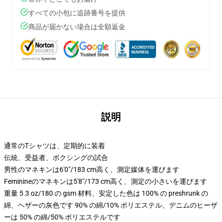
すべての小包に追跡番号を提供
商品が届かない場合は全額返金
説明
通常のTシャツは、定期的に装着
伝統、受益者、ボクシングの試合
男性のマネキンは6'0"/183 cm高く、測定媒体を運びます
Feminineのマネキンは5'8"/173 cm高く、測定の小さいを運びます
重量 5.3 oz/180 の gsm 材料、安定した色は 100% の preshrunk の
綿、ヘザーの灰色です 90% の綿/10% ポリエステル、デニムのヒーザ
ーは 50% の綿/50% ポリエステルです