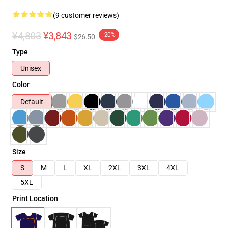
(9 customer reviews)
¥4,803
¥3,843
-20%
$26.50
Type
Unisex
Color
Default
Size
S
M
L
XL
2XL
3XL
4XL
5XL
Print Location