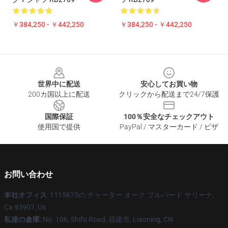
￥384,250 - ￥442,250
￥384,250 - ￥442,250
Footer
世界中に配送
安心してお買い物
200カ国以上に配送
クリックから配送まで24/7保護
国際保証
100％安全なチェックアウト
使用国で提供
PayPal / マスターカード / ビザ
お問い合わせ
本社オフィス
: 1115675の チャーター オーク ブルバード サリーナ,
Ca 93907, Us
私達の倉庫
: No. 106, Shifu Road, 福建市, Liaoning, CN