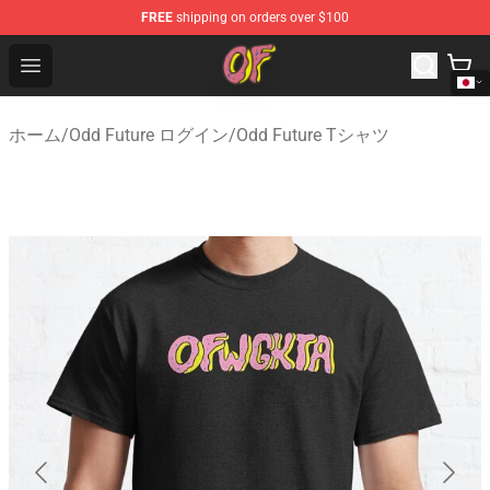
FREE
shipping on orders over $100
Odd Future Shop - Official Odd Future Merchandise Store
Open menu
ホーム
/
Odd Future ログイン
/
Odd Future Tシャツ