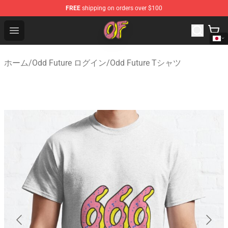
FREE
shipping on orders over $100
Odd Future Shop - Official Odd Future Merchandise Store
Open menu
ホーム
/
Odd Future ログイン
/
Odd Future Tシャツ