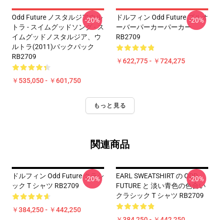
Odd Future ノスタルジアウル
ドルフィン Odd Future プルオ
-20%
-20%
トラ - スイムグッドソング - ス
ーバーパーカーパーカー
イムグッドノスタルジア、ウ
RB2709
ルトラ(2011)バックパック
RB2709
￥622,775 - ￥724,275
￥535,050 - ￥601,750
もっと見る
関連商品
ドルフィン Odd Future クラシ
EARL SWEATSHIRT の ODD
-20%
-20%
ック T シャツ RB2709
FUTURE と 淡い青色の色合い
クラシック T シャツ RB2709
￥384,250 - ￥442,250
￥384,250 - ￥442,250