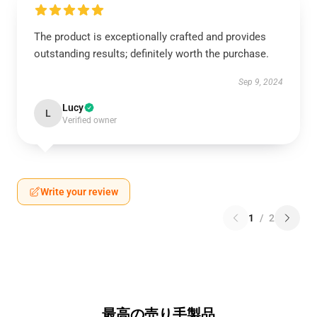
The product is exceptionally crafted and provides
outstanding results; definitely worth the purchase.
Sep 9, 2024
Lucy
L
Verified owner
Write your review
1
/
2
最高の売り手製品