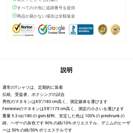
すべての小包に追跡番号を提供
商品が届かない場合は全額返金
説明
通常のTシャツは、定期的に装着
伝統、受益者、ボクシングの試合
男性のマネキンは6'0"/183 cm高く、測定媒体を運びます
Feminineのマネキンは5'8"/173 cm高く、測定の小さいを運びます
重量 5.3 oz/180 の gsm 材料、安定した色は 100% の preshrunk の
綿、ヘザーの灰色です 90% の綿/10% ポリエステル、デニムのヒーザ
ーは 50% の綿/50% ポリエステルです