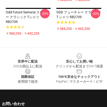
Odd Future Samurai ステッカ
ODD フューチャー クラシック
-20%
-20%
ー クラシック Tシャツ
T シャツ RB2709
RB2709
￥384,250 - ￥442,250
￥384,250 - ￥442,250
Footer
世界中に配送
安心してお買い物
200カ国以上に配送
クリックから配送まで24/7保護
国際保証
100％安全なチェックアウト
使用国で提供
PayPal / マスターカード / ビザ
お問い合わせ