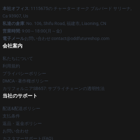
本社オフィス
: 1115675の チャーター オーク ブルバード サリーナ,
Ca 93907, Us
私達の倉庫
: No. 106, Shifu Road, 福建市, Liaoning, CN
営業時間
: 9:00～18:00(月～金)
電子メール
お問い合わせ:contact@oddfutureshop.com
会社案内
私たちについて
利用規約
プライバシーポリシー
DMCA - 著作権ポリシー
カリフォルニアSB657: サプライチェーンの透明性法
当社のサポート
配送&配送ポリシー
支払条件
返品・返金ポリシー
お問い合わせ
カスタマーサポート(FAQ)