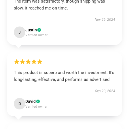
The item was satisfactory, though shipping was
slow, it reached me on time.
Nov 26, 2024
Justin
J
Verified owner
This product is superb and worth the investment. It’s
long-lasting, effective, and performs as advertised.
Sep 23, 2024
David
D
Verified owner