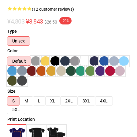
(12 customer reviews)
¥4,803
¥3,843
-20%
$26.50
Type
Unisex
Color
Default
Size
S
M
L
XL
2XL
3XL
4XL
5XL
Print Location