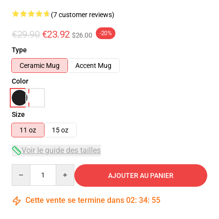
(7 customer reviews)
€29.90
€23.92
-20%
$26.00
Type
Ceramic Mug
Accent Mug
Color
Size
11 oz
15 oz
Voir le guide des tailles
Quantity
AJOUTER AU PANIER
Cette vente se termine dans
02
:
34
:
54