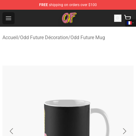
FREE
shipping on orders over $100
Odd Future Shop - Official Odd Future Merchandise Store
Open menu
Accueil
/
Odd Future Décoration
/
Odd Future Mug