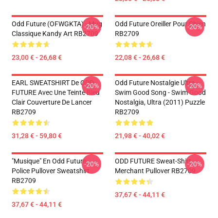
Odd Future (OFWGKTA) - Mug
Odd Future Oreiller Pour Chien
-20%
-20%
Classique Kandy Art RB2709
RB2709
23,00 € - 26,68 €
22,08 € - 26,68 €
EARL SWEATSHIRT De ODD
Odd Future Nostalgie Ultra -
-20%
-20%
FUTURE Avec Une Teinte Bleu
Swim Good Song - Swim Good
Clair Couverture De Lancer
Nostalgia, Ultra (2011) Puzzle
RB2709
RB2709
31,28 € - 59,80 €
21,98 € - 40,02 €
"Musique" En Odd Future
ODD FUTURE Sweat-Shirt
-20%
-20%
Police Pullover Sweatshirt
Merchant Pullover RB2709
RB2709
37,67 € - 44,11 €
37,67 € - 44,11 €