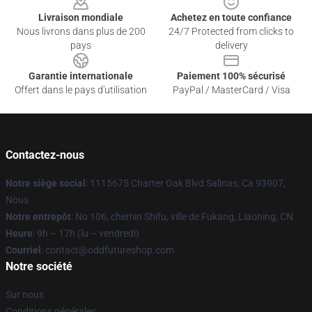
Livraison mondiale
Achetez en toute confiance
Nous livrons dans plus de 200
24/7 Protected from clicks to
pays
delivery
Garantie internationale
Paiement 100% sécurisé
Offert dans le pays d'utilisation
PayPal / MasterCard / Visa
Contactez-nous
Notre siège social
: 1115675 Charter Oak Blvd Salinas, Ca 93907,
Nous
Notre entrepôt
: No 106, chemin Shifu, ville de Fukang, Liaoning, CN
Heure
: 9h – 17h (lu – vendredi)
Courriel
: contact@oddfutureshop.com
Notre société
Sur nous
Conditions générales