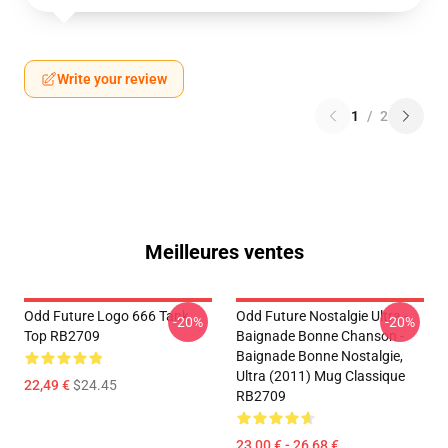
Write your review
1
/
2
Meilleures ventes
Odd Future Logo 666 Tank
Odd Future Nostalgie Ultra -
-20%
-20%
Top RB2709
Baignade Bonne Chanson -
Baignade Bonne Nostalgie,
Ultra (2011) Mug Classique
22,49 €
$24.45
RB2709
23,00 € - 26,68 €