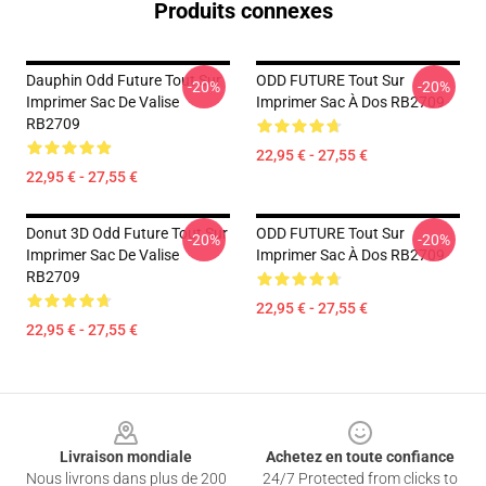
Produits connexes
Dauphin Odd Future Tout Sur
ODD FUTURE Tout Sur
-20%
-20%
Imprimer Sac De Valise
Imprimer Sac À Dos RB2709
RB2709
22,95 € - 27,55 €
22,95 € - 27,55 €
Donut 3D Odd Future Tout Sur
ODD FUTURE Tout Sur
-20%
-20%
Imprimer Sac De Valise
Imprimer Sac À Dos RB2709
RB2709
22,95 € - 27,55 €
22,95 € - 27,55 €
Footer
Livraison mondiale
Achetez en toute confiance
Nous livrons dans plus de 200
24/7 Protected from clicks to