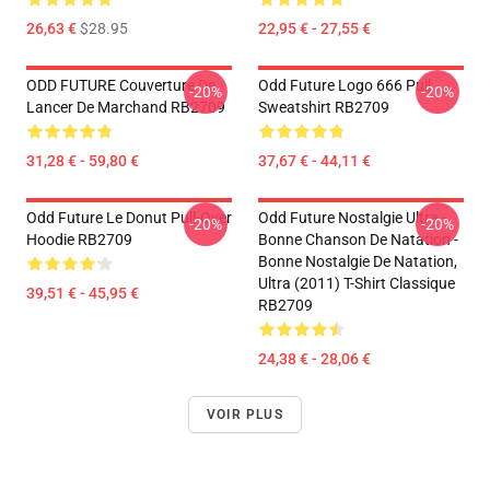
26,63 €
$28.95
22,95 € - 27,55 €
ODD FUTURE Couverture De
Odd Future Logo 666 Pull
-20%
-20%
Lancer De Marchand RB2709
Sweatshirt RB2709
31,28 € - 59,80 €
37,67 € - 44,11 €
Odd Future Le Donut Pull-Over
Odd Future Nostalgie Ultra -
-20%
-20%
Hoodie RB2709
Bonne Chanson De Natation -
Bonne Nostalgie De Natation,
Ultra (2011) T-Shirt Classique
39,51 € - 45,95 €
RB2709
24,38 € - 28,06 €
VOIR PLUS