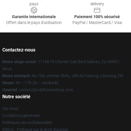
pays
delivery
Garantie internationale
Paiement 100% sécurisé
Offert dans le pays d'utilisation
PayPal / MasterCard / Visa
Contactez-nous
Notre siège social
: 1115675 Charter Oak Blvd Salinas, Ca 93907,
Nous
Notre entrepôt
: No 106, chemin Shifu, ville de Fukang, Liaoning, CN
Heure
: 9h – 17h (lu – vendredi)
Courriel
: contact@oddfutureshop.com
Notre société
Sur nous
Conditions générales
Politiques de confidentialité
DMCA - Politique sur le droit d'auteur