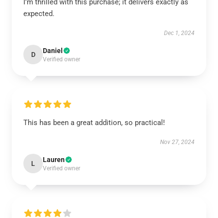
I’m thrilled with this purchase; it delivers exactly as
expected.
Dec 1, 2024
Daniel
D
Verified owner
This has been a great addition, so practical!
Nov 27, 2024
Lauren
L
Verified owner