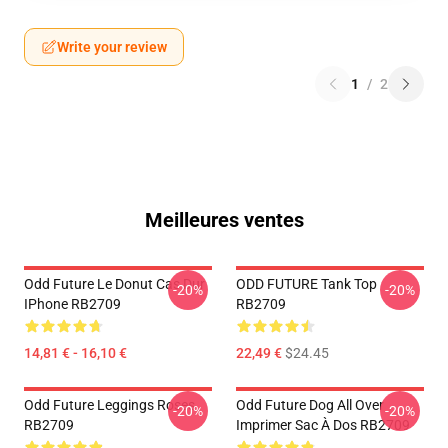
Write your review
1
/
2
Meilleures ventes
Odd Future Le Donut Cas Dur
ODD FUTURE Tank Top
-20%
-20%
IPhone RB2709
RB2709
14,81 € - 16,10 €
22,49 €
$24.45
Odd Future Leggings Roses
Odd Future Dog All Over
-20%
-20%
RB2709
Imprimer Sac À Dos RB2709