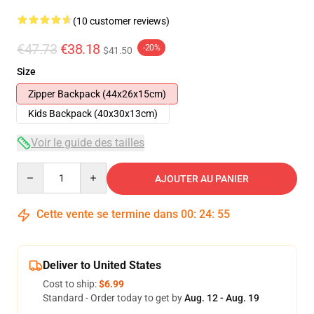
(10 customer reviews)
€47.73
€38.18
-20%
$41.50
Size
Zipper Backpack (44x26x15cm)
Kids Backpack (40x30x13cm)
Voir le guide des tailles
Quantity
AJOUTER AU PANIER
Cette vente se termine dans
00
:
24
:
54
Deliver to United States
Cost to ship:
$6.99
Standard - Order today to get by
Aug. 12 - Aug. 19