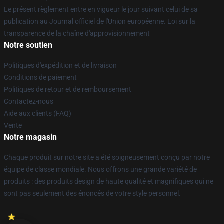
Le présent règlement entre en vigueur le jour suivant celui de sa
publication au Journal officiel de l'Union européenne. Loi sur la
transparence de la chaîne d'approvisionnement
Notre soutien
Politiques d'expédition et de livraison
Conditions de paiement
Politiques de retour et de remboursement
Contactez-nous
Aide aux clients (FAQ)
Vente
Notre magasin
Chaque produit sur notre site a été soigneusement conçu par notre
équipe de classe mondiale. Nous offrons une grande variété de
produits : des produits design de haute qualité et magnifiques qui ne
sont pas seulement des énoncés de votre style personnel.