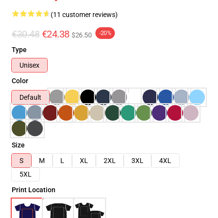
(11 customer reviews)
€30.48
€24.38
-20%
$26.50
Type
Unisex
Color
Default
Size
S
M
L
XL
2XL
3XL
4XL
5XL
Print Location