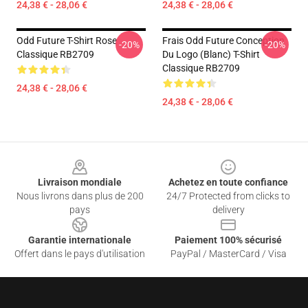
24,38 € - 28,06 €
24,38 € - 28,06 €
Odd Future T-Shirt Rose
Frais Odd Future Conception
-20%
-20%
Classique RB2709
Du Logo (blanc) T-Shirt
Classique RB2709
24,38 € - 28,06 €
24,38 € - 28,06 €
Footer
Livraison mondiale
Achetez en toute confiance
Nous livrons dans plus de 200
24/7 Protected from clicks to
pays
delivery
Garantie internationale
Paiement 100% sécurisé
Offert dans le pays d'utilisation
PayPal / MasterCard / Visa