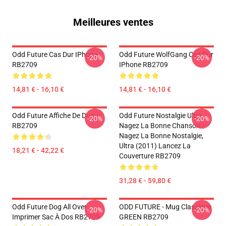
Meilleures ventes
Odd Future Cas Dur IPhone
Odd Future WolfGang Cas Dur
-20%
-20%
RB2709
IPhone RB2709
14,81 € - 16,10 €
14,81 € - 16,10 €
Odd Future Affiche De Donut
Odd Future Nostalgie Ultra -
-20%
-20%
RB2709
Nagez La Bonne Chanson -
Nagez La Bonne Nostalgie,
Ultra (2011) Lancez La
18,21 € - 42,22 €
Couverture RB2709
31,28 € - 59,80 €
Odd Future Dog All Over
ODD FUTURE - Mug Classique
-20%
-20%
Imprimer Sac À Dos RB2709
GREEN RB2709