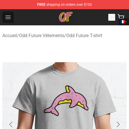
FREE
shipping on orders over $100
Odd Future Shop - Official Odd Future Merchandise Store
Open menu
Accueil
/
Odd Future Vêtements
/
Odd Future T-shirt