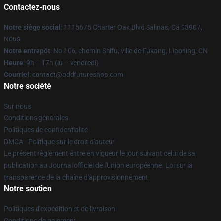
Contactez-nous
Notre siège social
: 1115675 Charter Oak Blvd Salinas, Ca 93907,
Nous
Notre entrepôt
: No 106, chemin Shifu, ville de Fukang, Liaoning, CN
Heure
: 9h – 17h (lu – vendredi)
Courriel
: contact@oddfutureshop.com
Notre société
Sur nous
Conditions générales
Politiques de confidentialité
DMCA - Politique sur le droit d'auteur
Le présent règlement entre en vigueur le jour suivant celui de sa
publication au Journal officiel de l'Union européenne. Loi sur la
transparence de la chaîne d'approvisionnement
Notre soutien
Politiques d'expédition et de livraison
Conditions de paiement