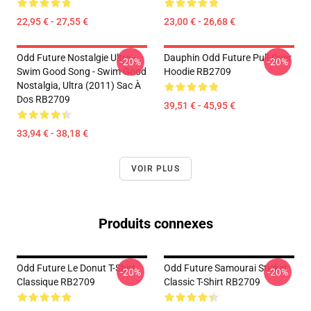
22,95 € - 27,55 €
23,00 € - 26,68 €
Odd Future Nostalgie Ultra -
Dauphin Odd Future Pull-Over
-20%
-20%
Swim Good Song - Swim Good
Hoodie RB2709
Nostalgia, Ultra (2011) Sac À
Dos RB2709
39,51 € - 45,95 €
33,94 € - 38,18 €
VOIR PLUS
Produits connexes
Odd Future Le Donut T-Shirt
Odd Future Samourai Sticker
-20%
-20%
Classique RB2709
Classic T-Shirt RB2709