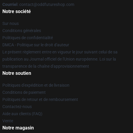
Courriel
: contact@oddfutureshop.com
Notre société
Sur nous
Conditions générales
Politiques de confidentialité
DMCA - Politique sur le droit d'auteur
Le présent règlement entre en vigueur le jour suivant celui de sa
publication au Journal officiel de l'Union européenne. Loi sur la
transparence de la chaîne d'approvisionnement
Notre soutien
Politiques d'expédition et de livraison
Conditions de paiement
Politiques de retour et de remboursement
Contactez-nous
Aide aux clients (FAQ)
Vente
Notre magasin