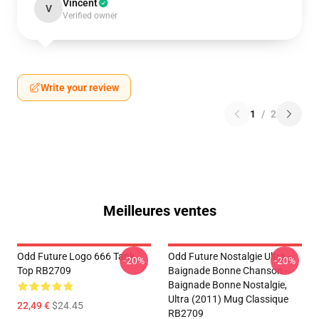
Vincent
V
Verified owner
Write your review
1
/
2
Meilleures ventes
Odd Future Logo 666 Tank
Odd Future Nostalgie Ultra -
-20%
-20%
Top RB2709
Baignade Bonne Chanson -
Baignade Bonne Nostalgie,
Ultra (2011) Mug Classique
22,49 €
$24.45
RB2709