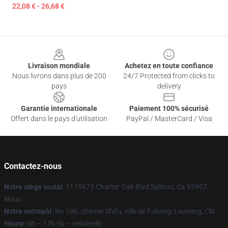
22,08 € - 26,68 €
Footer
Livraison mondiale
Achetez en toute confiance
Nous livrons dans plus de 200
24/7 Protected from clicks to
pays
delivery
Garantie internationale
Paiement 100% sécurisé
Offert dans le pays d'utilisation
PayPal / MasterCard / Visa
Contactez-nous
Notre siège social
: 1115675 Charter Oak Blvd Salinas, Ca 93907,
Nous
Notre entrepôt
: No 106, chemin Shifu, ville de Fukang, Liaoning, CN
Heure
: 9h – 17h (lu – vendredi)