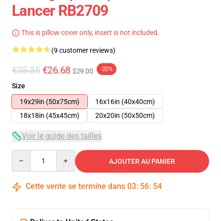
Lancer RB2709
This is pillow cover only, insert is not included.
(9 customer reviews)
€33.35
€26.68
-20%
$29.00
Size
19x29in (50x75cm)
16x16in (40x40cm)
18x18in (45x45cm)
20x20in (50x50cm)
Voir le guide des tailles
Quantity
AJOUTER AU PANIER
Cette vente se termine dans
03
:
56
:
54