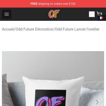
FREE
shipping on orders over $100
Odd Future Shop - Official Odd Future Merchandise Store
Open menu
Accueil
/
Odd Future Décoration
/
Odd Future Lancer l'oreiller