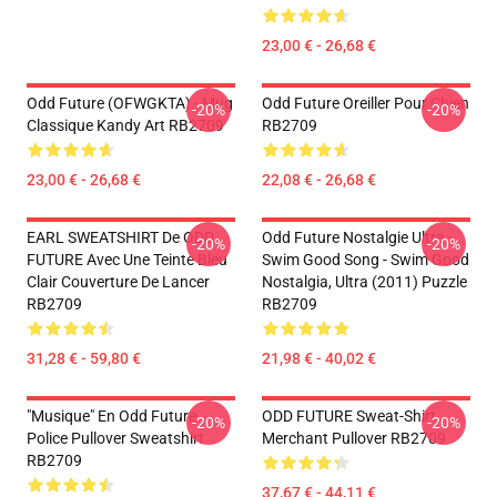
23,00 € - 26,68 €
Odd Future (OFWGKTA) - Mug
Odd Future Oreiller Pour Chien
-20%
-20%
Classique Kandy Art RB2709
RB2709
23,00 € - 26,68 €
22,08 € - 26,68 €
EARL SWEATSHIRT De ODD
Odd Future Nostalgie Ultra -
-20%
-20%
FUTURE Avec Une Teinte Bleu
Swim Good Song - Swim Good
Clair Couverture De Lancer
Nostalgia, Ultra (2011) Puzzle
RB2709
RB2709
31,28 € - 59,80 €
21,98 € - 40,02 €
"Musique" En Odd Future
ODD FUTURE Sweat-Shirt
-20%
-20%
Police Pullover Sweatshirt
Merchant Pullover RB2709
RB2709
37,67 € - 44,11 €