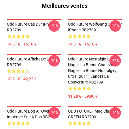
Meilleures ventes
Odd Future Cas Dur IPhone
Odd Future WolfGang Cas Dur
-20%
-20%
RB2709
IPhone RB2709
14,81 € - 16,10 €
14,81 € - 16,10 €
Odd Future Affiche De Donut
Odd Future Nostalgie Ultra -
-20%
-20%
RB2709
Nagez La Bonne Chanson -
Nagez La Bonne Nostalgie,
Ultra (2011) Lancez La
18,21 € - 42,22 €
Couverture RB2709
31,28 € - 59,80 €
Odd Future Dog All Over
ODD FUTURE - Mug Classique
-20%
-20%
Imprimer Sac À Dos RB2709
GREEN RB2709