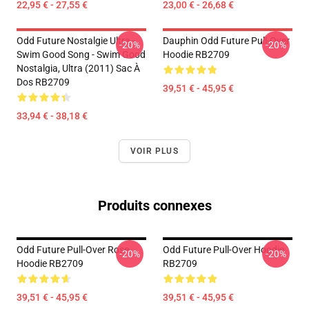
22,95 € - 27,55 €
23,00 € - 26,68 €
Odd Future Nostalgie Ultra -
Dauphin Odd Future Pull-Over
-20%
-20%
Swim Good Song - Swim Good
Hoodie RB2709
Nostalgia, Ultra (2011) Sac À
Dos RB2709
39,51 € - 45,95 €
33,94 € - 38,18 €
VOIR PLUS
Produits connexes
Odd Future Pull-Over Rose
Odd Future Pull-Over Hoodie
-20%
-20%
Hoodie RB2709
RB2709
39,51 € - 45,95 €
39,51 € - 45,95 €