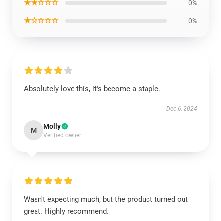
★★☆☆☆
0%
★☆☆☆☆
0%
Absolutely love this, it's become a staple.
Dec 6, 2024
Molly
M
Verified owner
Wasn't expecting much, but the product turned out
great. Highly recommend.