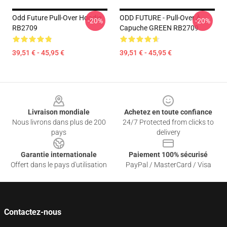
Odd Future Pull-Over Hoodie
ODD FUTURE - Pull-Over À
-20%
-20%
RB2709
Capuche GREEN RB2709
39,51 € - 45,95 €
39,51 € - 45,95 €
Footer
Livraison mondiale
Achetez en toute confiance
Nous livrons dans plus de 200
24/7 Protected from clicks to
pays
delivery
Garantie internationale
Paiement 100% sécurisé
Offert dans le pays d'utilisation
PayPal / MasterCard / Visa
Contactez-nous