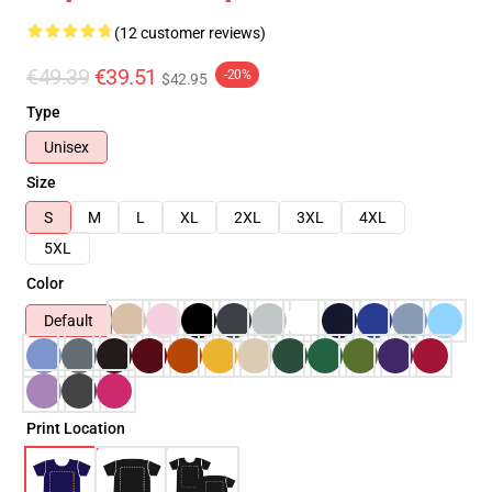
(12 customer reviews)
€49.39
€39.51
-20%
$42.95
Type
Unisex
Size
S
M
L
XL
2XL
3XL
4XL
5XL
Color
Default
Print Location