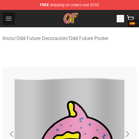
FREE
shipping on orders over $100
Odd Future Shop - Official Odd Future Merchandise Store
Open menu
Inicio
/
Odd Future Decoración
/
Odd Future Poster