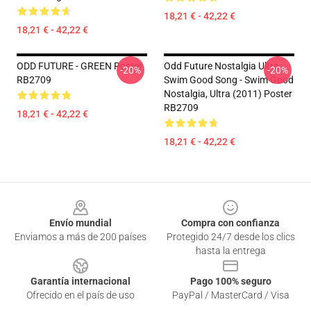
18,21 € - 42,22 €
18,21 € - 42,22 €
ODD FUTURE - GREEN Poster
Odd Future Nostalgia Ultra -
-20%
-20%
RB2709
Swim Good Song - Swim Good
Nostalgia, Ultra (2011) Poster
RB2709
18,21 € - 42,22 €
18,21 € - 42,22 €
Footer
Envío mundial
Compra con confianza
Enviamos a más de 200 países
Protegido 24/7 desde los clics
hasta la entrega
Garantía internacional
Pago 100% seguro
Ofrecido en el país de uso
PayPal / MasterCard / Visa