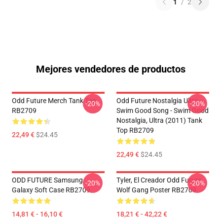
1
/
2
Mejores vendedores de productos
Odd Future Merch Tank Top
Odd Future Nostalgia Ultra -
-20%
-20%
RB2709
Swim Good Song - Swim Good
Nostalgia, Ultra (2011) Tank
Top RB2709
22,49 €
$24.45
22,49 €
$24.45
ODD FUTURE Samsung
Tyler, El Creador Odd Future
-20%
-20%
Galaxy Soft Case RB2709
Wolf Gang Poster RB2709
14,81 € - 16,10 €
18,21 € - 42,22 €