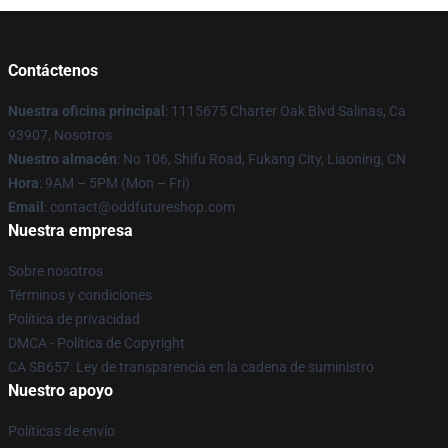
Contáctenos
Nuestra oficina principal
: 1115675 Charter Oak Blvd Salinas, Ca
93907, Nosotros
Nuestro almacén
: No 106, Shifu Road, Fukang City, Liaoning, CN
Hora
: 9AM – 5PM (Mon – Fri)
Email
: contact@oddfutureshop.com
Nuestra empresa
Sobre nosotros
Términos y condiciones
Política de privacidad
DMCA - Política de Copyright
CA SB657: Ley de transparencia en la cadena de suministro
Nuestro apoyo
Políticas de envío