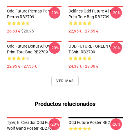
Odd Future Piernas Para
Delfines Odd Future All Over
-20%
-20%
Perros RB2709
Print Tote Bag RB2709
26,63 €
$28.95
22,95 € - 27,55 €
Odd Future Donut All Over
ODD FUTURE - GREEN Classic
-20%
-20%
Print Tote Bag RB2709
T-Shirt RB2709
22,95 € - 27,55 €
24,38 € - 28,06 €
VER MÁS
Productos relacionados
Tyler, El Creador Odd Future
Odd Future Poster RB2709
-20%
-20%
Wolf Gang Poster RB2709