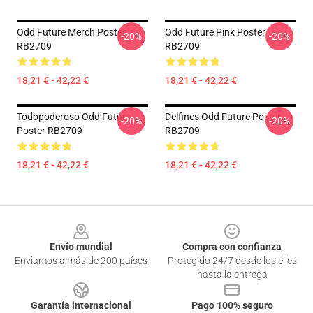
Odd Future Merch Poster
Odd Future Pink Poster
-20%
-20%
RB2709
RB2709
18,21 € - 42,22 €
18,21 € - 42,22 €
Todopoderoso Odd Future
Delfines Odd Future Poster
-20%
-20%
Poster RB2709
RB2709
18,21 € - 42,22 €
18,21 € - 42,22 €
Footer
Envío mundial
Compra con confianza
Enviamos a más de 200 países
Protegido 24/7 desde los clics
hasta la entrega
Garantía internacional
Pago 100% seguro