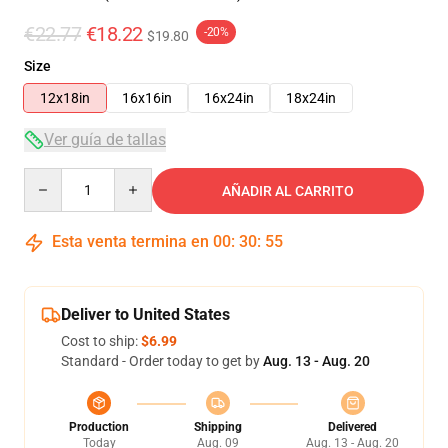
€22.77
€18.22
-20%
$19.80
Size
12x18in
16x16in
16x24in
18x24in
Ver guía de tallas
Quantity
AÑADIR AL CARRITO
Esta venta termina en
00
:
30
:
54
Deliver to United States
Cost to ship:
$6.99
Standard - Order today to get by
Aug. 13 - Aug. 20
Production
Shipping
Delivered
Today
Aug. 09
Aug. 13 - Aug. 20