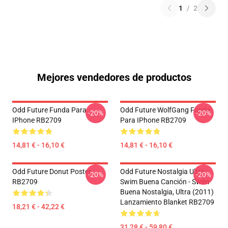
1
/
2
Mejores vendedores de productos
Odd Future Funda Para
Odd Future WolfGang Funda
-20%
-20%
IPhone RB2709
Para IPhone RB2709
14,81 € - 16,10 €
14,81 € - 16,10 €
Odd Future Donut Poster
Odd Future Nostalgia Ultra -
-20%
-20%
RB2709
Swim Buena Canción - Swim
Buena Nostalgia, Ultra (2011)
Lanzamiento Blanket RB2709
18,21 € - 42,22 €
31,28 € - 59,80 €