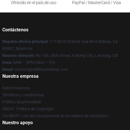
Ofrecido en el país de uso
PayPal / MasterCard / Visa
Contáctenos
Nuestra oficina principal
: 1115675 Charter Oak Blvd Salinas, Ca
93907, Nosotros
Nuestro almacén
: No 106, Shifu Road, Fukang City, Liaoning, CN
Hora
: 9AM – 5PM (Mon – Fri)
Email
: contact@oddfutureshop.com
Nuestra empresa
Sobre nosotros
Términos y condiciones
Política de privacidad
DMCA - Política de Copyright
CA SB657: Ley de transparencia en la cadena de suministro
Nuestro apoyo