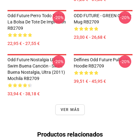
Odd Future Perro Todo Sobre
ODD FUTURE - GREEN Classic
-20%
-20%
La Bolsa De Tote De Impresión
Mug RB2709
RB2709
23,00 € - 26,68 €
22,95 € - 27,55 €
Odd Future Nostalgia Ultra -
Delfines Odd Future Pullover
-20%
-20%
Swim Buena Canción - Swim
Hoodie RB2709
Buena Nostalgia, Ultra (2011)
Mochila RB2709
39,51 € - 45,95 €
33,94 € - 38,18 €
VER MÁS
Productos relacionados