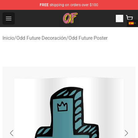
FREE
shipping on orders over $100
Odd Future Shop - Official Odd Future Merchandise Store
Open menu
Inicio
/
Odd Future Decoración
/
Odd Future Poster