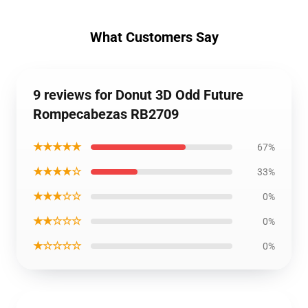
What Customers Say
9 reviews for Donut 3D Odd Future
Rompecabezas RB2709
★★★★★
67%
★★★★☆
33%
★★★☆☆
0%
★★☆☆☆
0%
★☆☆☆☆
0%