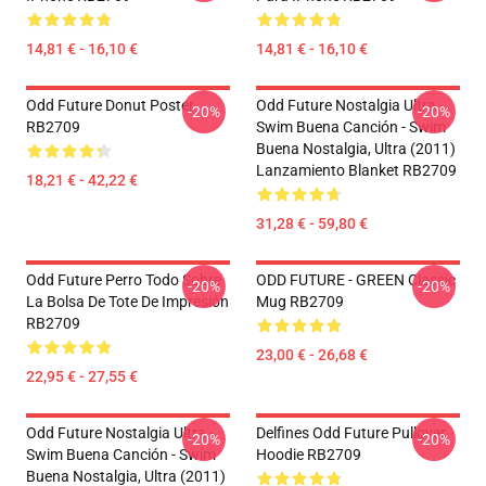
14,81 € - 16,10 €
14,81 € - 16,10 €
Odd Future Donut Poster
Odd Future Nostalgia Ultra -
-20%
-20%
RB2709
Swim Buena Canción - Swim
Buena Nostalgia, Ultra (2011)
Lanzamiento Blanket RB2709
18,21 € - 42,22 €
31,28 € - 59,80 €
Odd Future Perro Todo Sobre
ODD FUTURE - GREEN Classic
-20%
-20%
La Bolsa De Tote De Impresión
Mug RB2709
RB2709
23,00 € - 26,68 €
22,95 € - 27,55 €
Odd Future Nostalgia Ultra -
Delfines Odd Future Pullover
-20%
-20%
Swim Buena Canción - Swim
Hoodie RB2709
Buena Nostalgia, Ultra (2011)