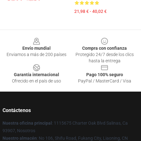
21,98 € - 40,02 €
Footer
Envío mundial
Compra con confianza
Enviamos a más de 200 países
Protegido 24/7 desde los clics
hasta la entrega
Garantía internacional
Pago 100% seguro
Ofrecido en el país de uso
PayPal / MasterCard / Visa
Contáctenos
Nuestra oficina principal
: 1115675 Charter Oak Blvd Salinas, Ca
93907, Nosotros
Nuestro almacén
: No 106, Shifu Road, Fukang City, Liaoning, CN