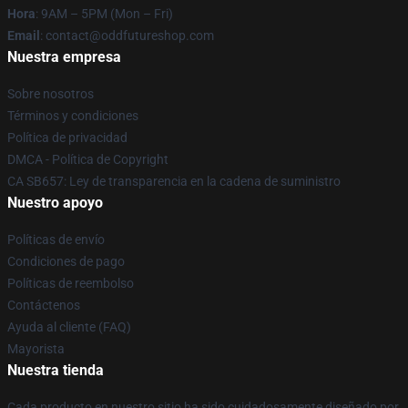
Hora
: 9AM – 5PM (Mon – Fri)
Email
: contact@oddfutureshop.com
Nuestra empresa
Sobre nosotros
Términos y condiciones
Política de privacidad
DMCA - Política de Copyright
CA SB657: Ley de transparencia en la cadena de suministro
Nuestro apoyo
Políticas de envío
Condiciones de pago
Políticas de reembolso
Contáctenos
Ayuda al cliente (FAQ)
Mayorista
Nuestra tienda
Cada producto en nuestro sitio ha sido cuidadosamente diseñado por