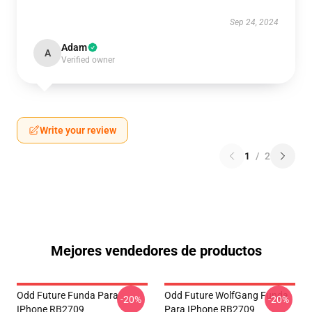
Sep 24, 2024
Adam
A
Verified owner
Write your review
1
/
2
Mejores vendedores de productos
Odd Future Funda Para
Odd Future WolfGang Funda
-20%
-20%
IPhone RB2709
Para IPhone RB2709