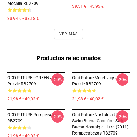
Mochila RB2709
39,51 € - 45,95 €
33,94 € - 38,18 €
VER MÁS
Productos relacionados
ODD FUTURE - GREEN Jigsaw
Odd Future Merch Jigsaw
-20%
-20%
Puzzle RB2709
Puzzle RB2709
21,98 € - 40,02 €
21,98 € - 40,02 €
ODD FUTURE Rompecabezas
Odd Future Nostalgia Ultra -
-20%
-20%
RB2709
Swim Buena Canción - Swim
Buena Nostalgia, Ultra (2011)
Rompecabezas RB2709
21,98 € - 40,02 €