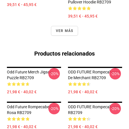
Pullover Hoodie RB2709
39,51 € - 45,95 €
39,51 € - 45,95 €
VER MÁS
Productos relacionados
Odd Future Merch Jigsaw
ODD FUTURE Rompecabezas
-20%
-20%
Puzzle RB2709
De Merchant RB2709
21,98 € - 40,02 €
21,98 € - 40,02 €
Odd Future Rompecabezas
ODD FUTURE Rompecabezas
-20%
-20%
Rosa RB2709
RB2709
21,98 € - 40,02 €
21,98 € - 40,02 €