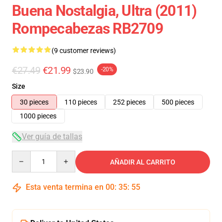
Buena Nostalgia, Ultra (2011)
Rompecabezas RB2709
(9 customer reviews)
€27.49
€21.99
-20%
$23.90
Size
30 pieces
110 pieces
252 pieces
500 pieces
1000 pieces
Ver guía de tallas
Quantity
AÑADIR AL CARRITO
Esta venta termina en
00
:
35
:
54