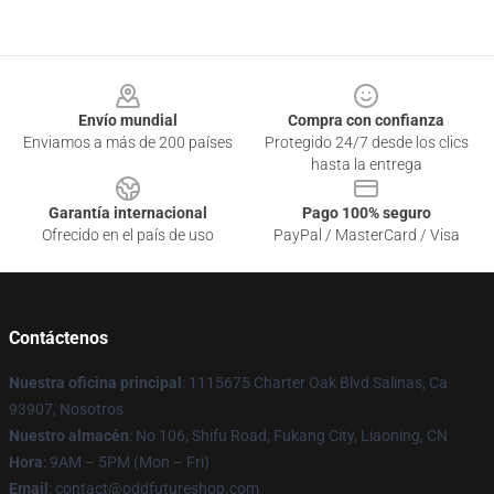
Footer
Envío mundial
Compra con confianza
Enviamos a más de 200 países
Protegido 24/7 desde los clics
hasta la entrega
Garantía internacional
Pago 100% seguro
Ofrecido en el país de uso
PayPal / MasterCard / Visa
Contáctenos
Nuestra oficina principal
: 1115675 Charter Oak Blvd Salinas, Ca
93907, Nosotros
Nuestro almacén
: No 106, Shifu Road, Fukang City, Liaoning, CN
Hora
: 9AM – 5PM (Mon – Fri)
Email
: contact@oddfutureshop.com