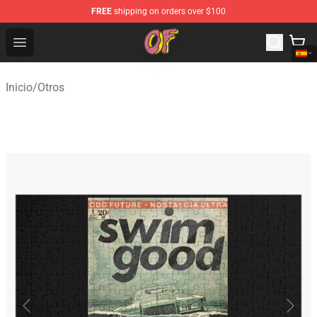
FREE
shipping on orders over $100
Odd Future Shop - Official Odd Future Merchandise Store
Open menu
Inicio
/
Otros