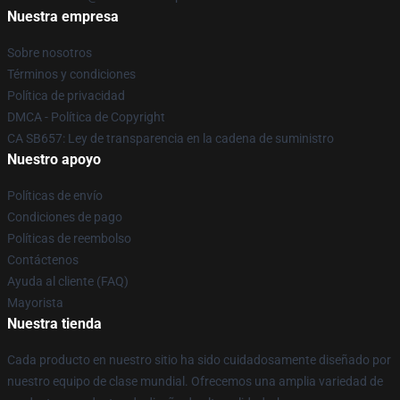
Nuestra empresa
Sobre nosotros
Términos y condiciones
Política de privacidad
DMCA - Política de Copyright
CA SB657: Ley de transparencia en la cadena de suministro
Nuestro apoyo
Políticas de envío
Condiciones de pago
Políticas de reembolso
Contáctenos
Ayuda al cliente (FAQ)
Mayorista
Nuestra tienda
Cada producto en nuestro sitio ha sido cuidadosamente diseñado por
nuestro equipo de clase mundial. Ofrecemos una amplia variedad de