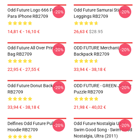
Odd Future Logo 666 Funda
Odd Future Samurai Sticker
-20%
-20%
Para IPhone RB2709
Leggings RB2709
14,81 € - 16,10 €
26,63 €
$28.95
Odd Future All Over Print Tote
ODD FUTURE Merchant
-20%
-20%
Bag RB2709
Backpack RB2709
22,95 € - 27,55 €
33,94 € - 38,18 €
Odd Future Donut Backpack
ODD FUTURE - GREEN Jigsaw
-20%
-20%
RB2709
Puzzle RB2709
33,94 € - 38,18 €
21,98 € - 40,02 €
Delfines Odd Future Pullover
Odd Future Nostalgia Ultra -
-20%
-20%
Hoodie RB2709
Swim Good Song - Swim Good
Nostalgia, Ultra (2011)