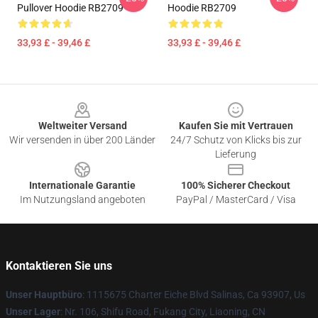
Pullover Hoodie RB2709
Hoodie RB2709
33,93 £ - 39,46 £
33,93 £ - 39,46 £
Footer
Weltweiter Versand
Kaufen Sie mit Vertrauen
Wir versenden in über 200 Länder
24/7 Schutz von Klicks bis zur
Lieferung
Internationale Garantie
100% Sicherer Checkout
Im Nutzungsland angeboten
PayPal / MasterCard / Visa
Kontaktieren Sie uns
Unser Hauptbüro
: 1115675 Charter Eiche Blvd Salinas, Ca 93907, Us
Unser Lager
: Nr. 106, Shifu Road, Fukang City, Liaoning, CN