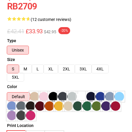
RB2709
(12 customer reviews)
£42.41
£33.93
-20%
$42.95
Type
Unisex
Size
S
M
L
XL
2XL
3XL
4XL
5XL
Color
Default
Print Location