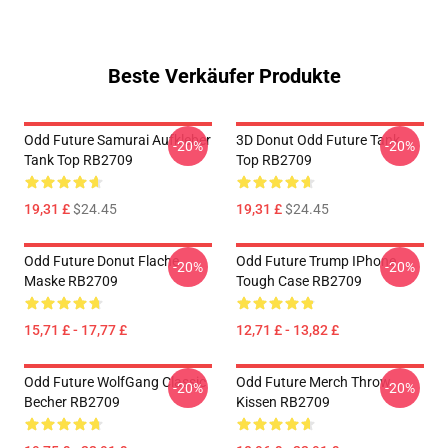
Beste Verkäufer Produkte
Odd Future Samurai Aufkleber
3D Donut Odd Future Tank
-20%
-20%
Tank Top RB2709
Top RB2709
19,31 £
$24.45
19,31 £
$24.45
Odd Future Donut Flache
Odd Future Trump IPhone
-20%
-20%
Maske RB2709
Tough Case RB2709
15,71 £ - 17,77 £
12,71 £ - 13,82 £
Odd Future WolfGang Classic
Odd Future Merch Throw
-20%
-20%
Becher RB2709
Kissen RB2709