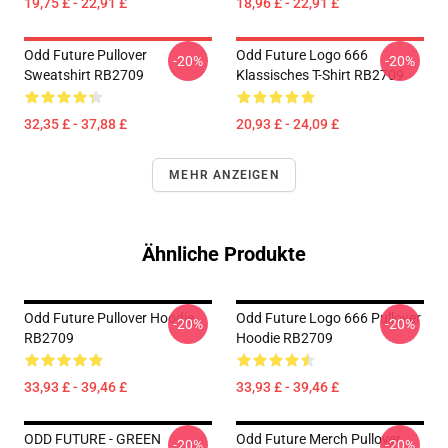
19,75 £ - 22,91 £
18,96 £ - 22,91 £
Odd Future Pullover
Odd Future Logo 666
-20%
-20%
Sweatshirt RB2709
Klassisches T-Shirt RB2709
32,35 £ - 37,88 £
20,93 £ - 24,09 £
MEHR ANZEIGEN
Ähnliche Produkte
Odd Future Pullover Hoodie
Odd Future Logo 666 Pullover
-20%
-20%
RB2709
Hoodie RB2709
33,93 £ - 39,46 £
33,93 £ - 39,46 £
ODD FUTURE - GREEN
Odd Future Merch Pullover
-20%
-20%