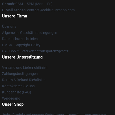
Geruch
: 9AM – 5PM (Mon – Fri)
E-Mail senden
: contact@oddfutureshop.com
Unsere Firma
Über uns
Allgemeine Geschäftsbedingungen
Datenschutzrichtlinien
DMCA - Copyright Policy
CA SB657: Lieferkettentransparenzgesetz
Unsere Unterstützung
Versand und Lieferrichtlinien
Zahlungsbedingungen
Return & Refund Richtlinien
Kontaktieren Sie uns
Kundenhilfe (FAQ)
Werdegang
Unser Shop
Jedes Produkt auf unserer Website wurde sorgfältig von unserem