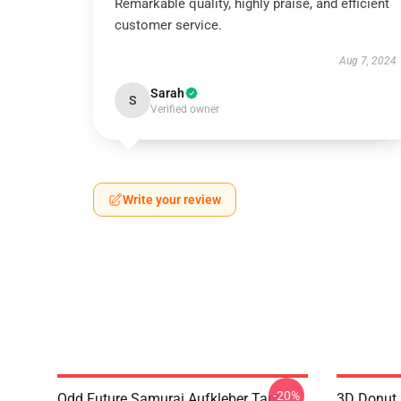
Remarkable quality, highly praise, and efficient
customer service.
Aug 7, 2024
Sarah
S
Verified owner
Write your review
-20%
Odd Future Samurai Aufkleber Tank
3D Donut 