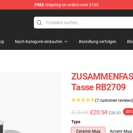
FREE
shipping on orders over $100
re
op
Nach Kategorie einkaufen
Bestellung verfolgen
Bl
ZUSAMMENFASS
Tasse RB2709
(7 customer reviews
£25.68
£20.54
-20%
$26.00
Type
Ceramic Mug
Accent Mug