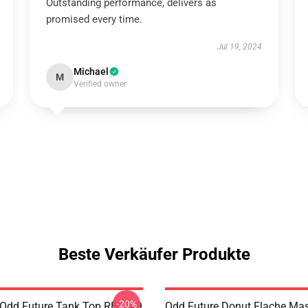
Outstanding performance, delivers as
promised every time.
Jul 19, 2024
Michael
M
Verified owner
Beste Verkäufer Produkte
-20%
Odd Future Tank Top RB2709
Odd Future Donut Flache Ma