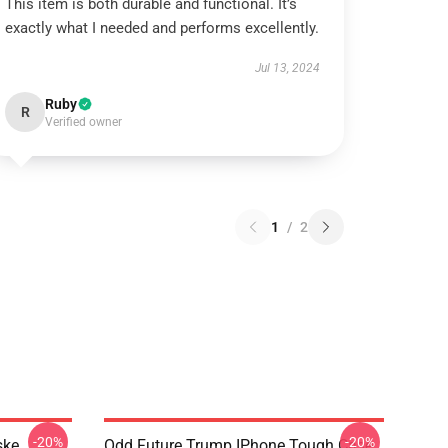
This item is both durable and functional. It’s
exactly what I needed and performs excellently.
Jul 13, 2024
Ruby
R
Verified owner
1
/
2
-20%
-20%
ske
Odd Future Trump IPhone Tough Case