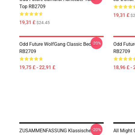
Top RB2709
19,31 £
$2
19,31 £
$24.45
-20%
Odd Future WolfGang Classic Becher
Odd Futur
RB2709
RB2709
19,75 £ - 22,91 £
18,96 £ - 
-20%
ZUSAMMENFASSUNG Klassische
All Might