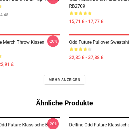
RB2709
4.45
15,71 £ - 17,77 £
-20%
e Merch Throw Kissen
Odd Future Pullover Sweatsh
32,35 £ - 37,88 £
22,91 £
MEHR ANZEIGEN
Ähnliche Produkte
-20%
 Odd Future Klassische Becher
Delfine Odd Future Klassisch