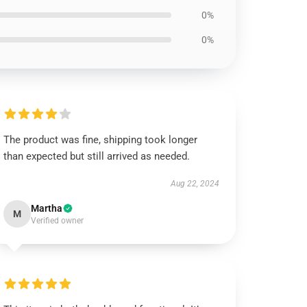
0%
0%
The product was fine, shipping took longer
than expected but still arrived as needed.
Aug 22, 2024
Martha
M
Verified owner