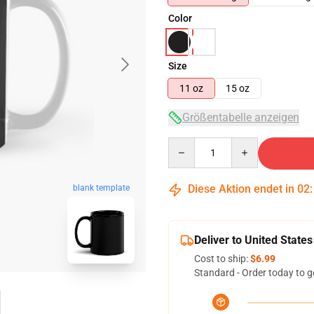
Color
Size
11 oz
15 oz
Größentabelle anzeigen
Quantity
Diese Aktion endet in
02
blank template
Deliver to United States
Cost to ship:
$6.99
Standard - Order today to g