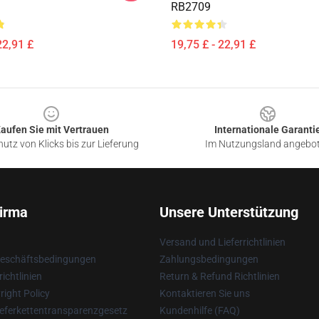
RB2709
22,91 £
19,75 £ - 22,91 £
aufen Sie mit Vertrauen
Internationale Garanti
utz von Klicks bis zur Lieferung
Im Nutzungsland angebo
irma
Unsere Unterstützung
Versand und Lieferrichtlinien
Geschäftsbedingungen
Zahlungsbedingungen
ichtlinien
Return & Refund Richtlinien
ight Policy
Kontaktieren Sie uns
eferkettentransparenzgesetz
Kundenhilfe (FAQ)