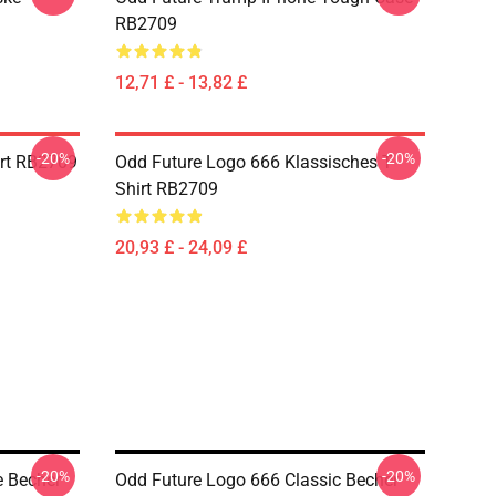
RB2709
12,71 £ - 13,82 £
-20%
-20%
irt RB2709
Odd Future Logo 666 Klassisches T-
Shirt RB2709
20,93 £ - 24,09 £
-20%
-20%
e Becher
Odd Future Logo 666 Classic Becher