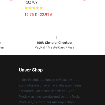
RB2709
19,75 £ - 22,91 £
e
100% Sicherer Checkout
ten
PayPal / MasterCard / Visa
Unser Shop
Jedes Produkt auf unserer Website wurde
sorgfältig von unserem erstklassigen Team
entworfen. Wir bieten eine Vielzahl von
Produkten: hochwertige und schöne Design-
Produkte, die nicht nur Aussagen Ihres