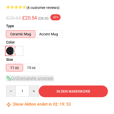
(6 customer reviews)
£25.68
£20.54
-20%
$26.00
Type
Ceramic Mug
Accent Mug
Color
Size
11 oz
15 oz
Größentabelle anzeigen
Quantity
IN DEN WARENKORB
Diese Aktion endet in
02
:
19
:
52