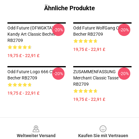
Ähnliche Produkte
Odd Future (OFWGKTA) -
Odd Future WolfGang Classic
-20%
-20%
Kandy Art Classic Becher
Becher RB2709
RB2709
19,75 £ - 22,91 £
19,75 £ - 22,91 £
Odd Future Logo 666 Classic
ZUSAMMENFASSUNG
-20%
-20%
Becher RB2709
Merchant Classic Tasse
RB2709
19,75 £ - 22,91 £
19,75 £ - 22,91 £
Footer
Weltweiter Versand
Kaufen Sie mit Vertrauen