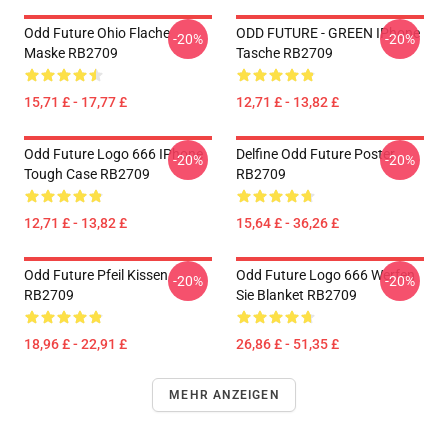
Odd Future Ohio Flache
ODD FUTURE - GREEN IPhone
-20%
-20%
Maske RB2709
Tasche RB2709
15,71 £ - 17,77 £
12,71 £ - 13,82 £
Odd Future Logo 666 IPhone
Delfine Odd Future Poster
-20%
-20%
Tough Case RB2709
RB2709
12,71 £ - 13,82 £
15,64 £ - 36,26 £
Odd Future Pfeil Kissen
Odd Future Logo 666 Werfen
-20%
-20%
RB2709
Sie Blanket RB2709
18,96 £ - 22,91 £
26,86 £ - 51,35 £
MEHR ANZEIGEN