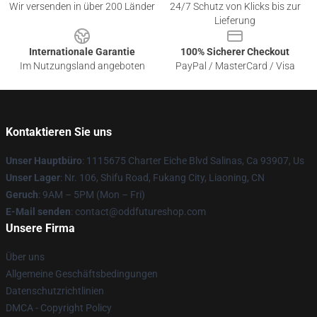
Wir versenden in über 200 Länder
24/7 Schutz von Klicks bis zur
Lieferung
Internationale Garantie
100% Sicherer Checkout
Im Nutzungsland angeboten
PayPal / MasterCard / Visa
Kontaktieren Sie uns
Unser Hauptbüro
: 1115675 Charter Eiche Blvd Salinas, Ca 93907, Us
Unser Lager
: Nr. 106, Shifu Road, Fukang City, Liaoning, CN
Geruch
: 9AM – 5PM (Mon – Fri)
E-Mail senden
: contact@oddfutureshop.com
Unsere Firma
Über uns
Allgemeine Geschäftsbedingungen
Datenschutzrichtlinien
DMCA - Copyright Policy