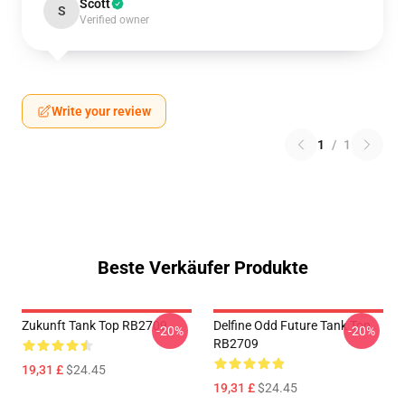
Scott
S
Verified owner
Write your review
1
/
1
Beste Verkäufer Produkte
Zukunft Tank Top RB2709
Delfine Odd Future Tank Top
-20%
-20%
RB2709
19,31 £
$24.45
19,31 £
$24.45