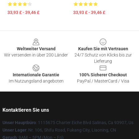
33,93 £ - 39,46 £
33,93 £ - 39,46 £
Footer
Weltweiter Versand
Kaufen Sie mit Vertrauen
Wir versenden in über 200 Länder
24/7 Schutz von Klicks bis zur
Lieferung
Internationale Garantie
100% Sicherer Checkout
Im Nutzungsland angeboten
PayPal / MasterCard / Visa
Kontaktieren Sie uns
Unser Hauptbüro
: 1115675 Charter Eiche Blvd Salinas, Ca 93907, Us
Unser Lager
: Nr. 106, Shifu Road, Fukang City, Liaoning, CN
Geruch
: 9AM – 5PM (Mon – Fri)