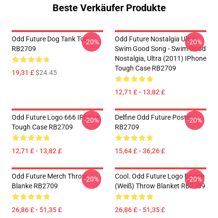
Beste Verkäufer Produkte
Odd Future Dog Tank Top
Odd Future Nostalgia Ultra -
-20%
-20%
RB2709
Swim Good Song - Swim Good
Nostalgia, Ultra (2011) IPhone
Tough Case RB2709
19,31 £
$24.45
12,71 £ - 13,82 £
Odd Future Logo 666 IPhone
Delfine Odd Future Poster
-20%
-20%
Tough Case RB2709
RB2709
12,71 £ - 13,82 £
15,64 £ - 36,26 £
Odd Future Merch Throw
Cool. Odd Future Logo Design
-20%
-20%
Blanke RB2709
(weiß) Throw Blanket RB2709
26,86 £ - 51,35 £
26,86 £ - 51,35 £