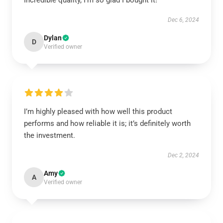
Incredible quality, I’m so glad I bought it!
Dec 6, 2024
Dylan
D
Verified owner
I’m highly pleased with how well this product
performs and how reliable it is; it’s definitely worth
the investment.
Dec 2, 2024
Amy
A
Verified owner