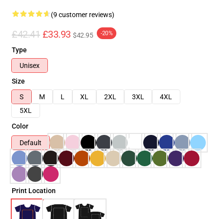
(9 customer reviews)
£42.41
£33.93
-20%
$42.95
Type
Unisex
Size
S
M
L
XL
2XL
3XL
4XL
5XL
Color
Default
Print Location