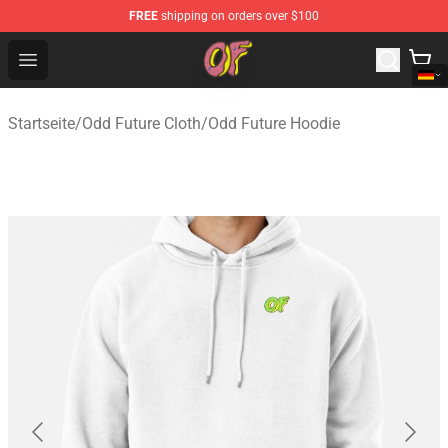
FREE
shipping on orders over $100
Odd Future Shop - Official Odd Future Merchandise Store
Open menu
Startseite
/
Odd Future Cloth
/
Odd Future Hoodie