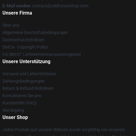
E-Mail senden
: contact@oddfutureshop.com
Unsere Firma
Über uns
Allgemeine Geschäftsbedingungen
Datenschutzrichtlinien
DMCA - Copyright Policy
CA SB657: Lieferkettentransparenzgesetz
Unsere Unterstützung
Versand und Lieferrichtlinien
Zahlungsbedingungen
Return & Refund Richtlinien
Kontaktieren Sie uns
Kundenhilfe (FAQ)
Werdegang
Unser Shop
Jedes Produkt auf unserer Website wurde sorgfältig von unserem