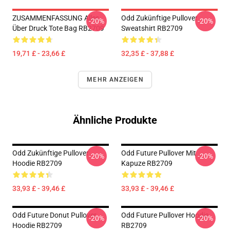
ZUSAMMENFASSUNG Alles
Odd Zukünftige Pullover
-20%
-20%
Über Druck Tote Bag RB2709
Sweatshirt RB2709
19,71 £ - 23,66 £
32,35 £ - 37,88 £
MEHR ANZEIGEN
Ähnliche Produkte
Odd Zukünftige Pullover
Odd Future Pullover Mit
-20%
-20%
Hoodie RB2709
Kapuze RB2709
33,93 £ - 39,46 £
33,93 £ - 39,46 £
Odd Future Donut Pullover
Odd Future Pullover Hoodie
-20%
-20%
Hoodie RB2709
RB2709