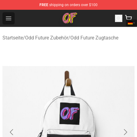
FREE
shipping on orders over $100
Odd Future Shop - Official Odd Future Merchandise Store
Open menu
Startseite
/
Odd Future Zubehör
/
Odd Future Zugtasche