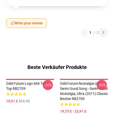
Write your review
1
/
2
Beste Verkäufer Produkte
Odd Future Logo 666 Tank
Odd Future Nostalgia Ultra -
-20%
-20%
Top RB2709
Swim Good Song - Swim Good
Nostalgia, Ultra (2011) Classic
Becher RB2709
19,31 £
$24.45
19,75 £ - 22,91 £