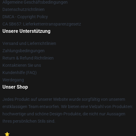
Allgemeine Geschäftsbedingungen
Datenschutzrichtlinien
DMCA - Copyright Policy
CA SB657: Lieferkettentransparenzgesetz
Unsere Unterstützung
Versand und Lieferrichtlinien
Zahlungsbedingungen
Return & Refund Richtlinien
Kontaktieren Sie uns
Kundenhilfe (FAQ)
Werdegang
Unser Shop
Jedes Produkt auf unserer Website wurde sorgfältig von unserem
erstklassigen Team entworfen. Wir bieten eine Vielzahl von Produkten:
hochwertige und schöne Design-Produkte, die nicht nur Aussagen
Ihres persönlichen Stils sind.