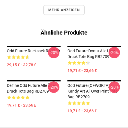
MEHR ANZEIGEN
Ähnliche Produkte
Odd Future Rucksack RB2709
Odd Future Donut Alle Über
-20%
-20%
Druck Tote Bag RB2709
29,15 £ - 32,78 £
19,71 £ - 23,66 £
Delfine Odd Future Alle Über
Odd Future (OFWGKTA) -
-20%
-20%
Druck Tote Bag RB2709
Kandy Art All Over Print Tote
Bag RB2709
19,71 £ - 23,66 £
19,71 £ - 23,66 £