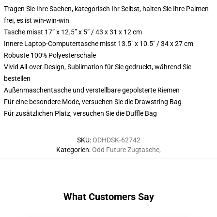
Tragen Sie Ihre Sachen, kategorisch Ihr Selbst, halten Sie Ihre Palmen
frei, es ist win-win-win
Tasche misst 17” x 12.5” x 5” / 43 x 31 x 12 cm
Innere Laptop-Computertasche misst 13.5" x 10.5" / 34 x 27 cm
Robuste 100% Polyesterschale
Vivid All-over-Design, Sublimation für Sie gedruckt, während Sie
bestellen
Außenmaschentasche und verstellbare gepolsterte Riemen
Für eine besondere Mode, versuchen Sie die Drawstring Bag
Für zusätzlichen Platz, versuchen Sie die Duffle Bag
SKU
:
ODHDSK-62742
Kategorien
:
Odd Future Zugtasche
,
What Customers Say