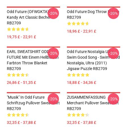
Odd Future (OFWGKTA) -
Odd Future Dog Throw Kissen
-20%
-20%
Kandy Art Classic Becher
RB2709
RB2709
18,96 £ - 22,91 £
19,75 £ - 22,91 £
EARL SWEATSHIRT ODD
Odd Future Nostalgia Ultra -
-20%
-20%
FUTURE Mit Einem Hellblauen
Swim Good Song - Swim Good
Farbton Throw Blanket
Nostalgia, Ultra (2011)
RB2709
Jigsaw Puzzle RB2709
26,86 £ - 51,35 £
18,88 £ - 34,36 £
"Musik" In Odd Future
ZUSAMMENFASSUNG
-20%
-20%
Schriftzug Pullover Sweatshirt
Merchant Pullover Sweatshirt
RB2709
RB2709
32,35 £ - 37,88 £
32,35 £ - 37,88 £