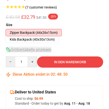
(7 customer reviews)
£40.98
£32.79
-20%
$41.50
Size
Zipper Backpack (44x26x15cm)
Kids Backpack (40x30x13cm)
Größentabelle anzeigen
Quantity
IN DEN WARENKORB
Diese Aktion endet in
02
:
48
:
49
Deliver to United States
Cost to ship:
$6.99
Standard - Order today to get by
Aug. 11 - Aug. 18