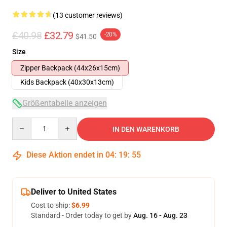
(13 customer reviews)
£40.98
£32.79
-20%
$41.50
Size
Zipper Backpack (44x26x15cm)
Kids Backpack (40x30x13cm)
Größentabelle anzeigen
Quantity
IN DEN WARENKORB
Diese Aktion endet in
04
:
19
:
54
Deliver to United States
Cost to ship:
$6.99
Standard - Order today to get by
Aug. 16 - Aug. 23