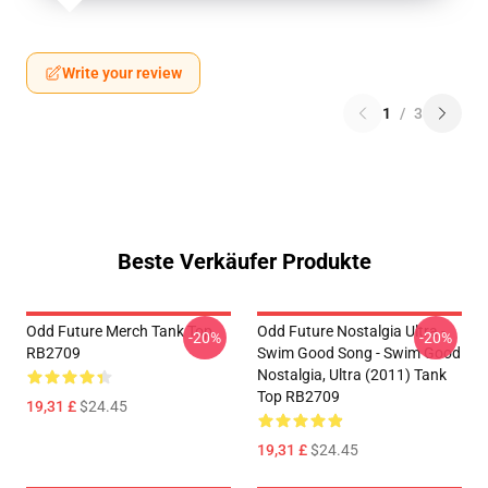
Write your review
1
/
3
Beste Verkäufer Produkte
Odd Future Merch Tank Top
Odd Future Nostalgia Ultra -
-20%
-20%
RB2709
Swim Good Song - Swim Good
Nostalgia, Ultra (2011) Tank
Top RB2709
19,31 £
$24.45
19,31 £
$24.45