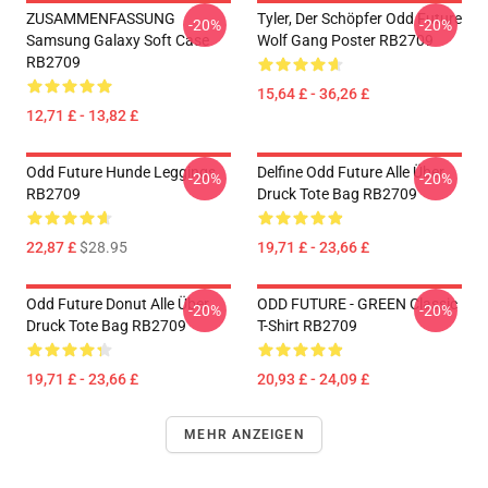
ZUSAMMENFASSUNG
Tyler, Der Schöpfer Odd Future
-20%
-20%
Samsung Galaxy Soft Case
Wolf Gang Poster RB2709
RB2709
15,64 £ - 36,26 £
12,71 £ - 13,82 £
Odd Future Hunde Leggings
Delfine Odd Future Alle Über
-20%
-20%
RB2709
Druck Tote Bag RB2709
22,87 £
$28.95
19,71 £ - 23,66 £
Odd Future Donut Alle Über
ODD FUTURE - GREEN Classic
-20%
-20%
Druck Tote Bag RB2709
T-Shirt RB2709
19,71 £ - 23,66 £
20,93 £ - 24,09 £
MEHR ANZEIGEN