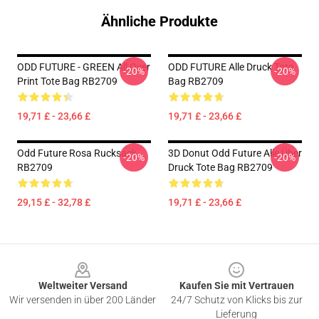
Ähnliche Produkte
ODD FUTURE - GREEN All Over
ODD FUTURE Alle Druck Tote
-20%
-20%
Print Tote Bag RB2709
Bag RB2709
19,71 £ - 23,66 £
19,71 £ - 23,66 £
Odd Future Rosa Rucksack
3D Donut Odd Future Alle Über
-20%
-20%
RB2709
Druck Tote Bag RB2709
29,15 £ - 32,78 £
19,71 £ - 23,66 £
Footer
Weltweiter Versand
Kaufen Sie mit Vertrauen
Wir versenden in über 200 Länder
24/7 Schutz von Klicks bis zur
Lieferung