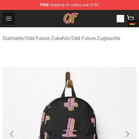
FREE
shipping on orders over $100
Odd Future Shop - Official Odd Future Merchandise Store
Open menu
Startseite
/
Odd Future Zubehör
/
Odd Future Zugtasche