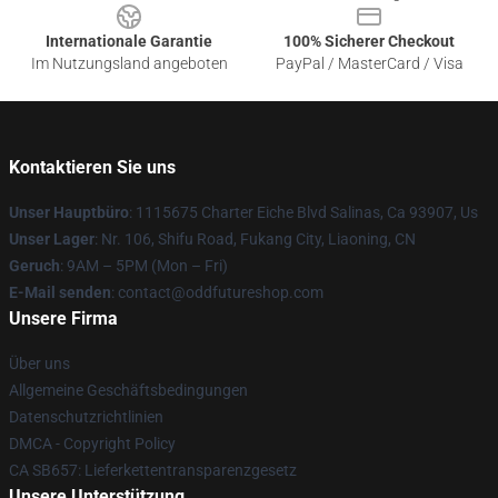
Internationale Garantie
100% Sicherer Checkout
Im Nutzungsland angeboten
PayPal / MasterCard / Visa
Kontaktieren Sie uns
Unser Hauptbüro
: 1115675 Charter Eiche Blvd Salinas, Ca 93907, Us
Unser Lager
: Nr. 106, Shifu Road, Fukang City, Liaoning, CN
Geruch
: 9AM – 5PM (Mon – Fri)
E-Mail senden
: contact@oddfutureshop.com
Unsere Firma
Über uns
Allgemeine Geschäftsbedingungen
Datenschutzrichtlinien
DMCA - Copyright Policy
CA SB657: Lieferkettentransparenzgesetz
Unsere Unterstützung