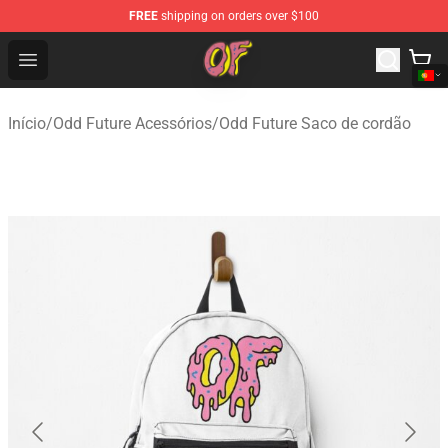
FREE
shipping on orders over $100
Odd Future Shop - Official Odd Future Merchandise Store
Open menu
Início
/
Odd Future Acessórios
/
Odd Future Saco de cordão