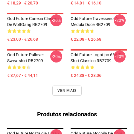
€ 18,29 - € 20,70
€ 14,81 - € 16,10
Odd Future Caneca Clássica
Odd Future Travesseiro De
-20%
-20%
De WolfGang RB2709
Medula Doce RB2709
€ 23,00 - € 26,68
€ 22,08 - € 26,68
Odd Future Pullover
Odd Future Logotipo 666 T-
-20%
-20%
Sweatshirt RB2709
Shirt Clássico RB2709
€ 37,67 - € 44,11
€ 24,38 - € 28,06
VER MAIS
Produtos relacionados
Odd Future Nostalgia Ultra -
Odd Future Mochila De Donut