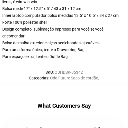
livres, é win-win-win
Bolsa mede 17” x 12.5” x 5” / 43 x 31 x 12 cm
Inner laptop computador bolso medidas 13.5" x 10.5" / 34 x 27 cm
Forte 100% poliéster shell
Design completo, sublimação impresso para você se você
encomendar
Bolso de malha exterior e alças acolchoadas ajustáveis
Para uma forma única, tente o Drawstring Bag
Para espaço extra, tente o Duffle Bag
SKU
:
ODHDSK-85342
Categorias
:
Odd Future Saco de cordão
,
What Customers Say