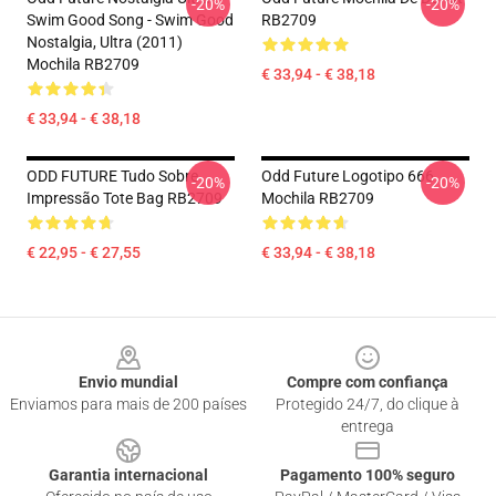
-20%
-20%
Swim Good Song - Swim Good
RB2709
Nostalgia, Ultra (2011)
Mochila RB2709
€ 33,94 - € 38,18
€ 33,94 - € 38,18
ODD FUTURE Tudo Sobre
Odd Future Logotipo 666
-20%
-20%
Impressão Tote Bag RB2709
Mochila RB2709
€ 22,95 - € 27,55
€ 33,94 - € 38,18
Footer
Envio mundial
Compre com confiança
Enviamos para mais de 200 países
Protegido 24/7, do clique à
entrega
Garantia internacional
Pagamento 100% seguro