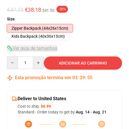
€47.73
€38.18
-20%
$41.50
Size
Zipper Backpack (44x26x15cm)
Kids Backpack (40x30x13cm)
Ver guia de tamanhos
Quantity
ADICIONAR AO CARRINHO
Esta promoção termina em
03
:
29
:
54
Deliver to United States
Cost to ship:
$6.99
Standard - Order today to get by
Aug. 14 - Aug. 21