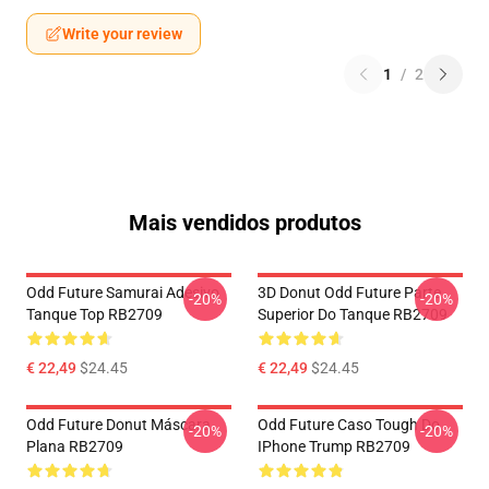
Write your review
1
/
2
Mais vendidos produtos
Odd Future Samurai Adesivo
3D Donut Odd Future Parte
-20%
-20%
Tanque Top RB2709
Superior Do Tanque RB2709
€ 22,49
$24.45
€ 22,49
$24.45
Odd Future Donut Máscara
Odd Future Caso Tough Do
-20%
-20%
Plana RB2709
IPhone Trump RB2709