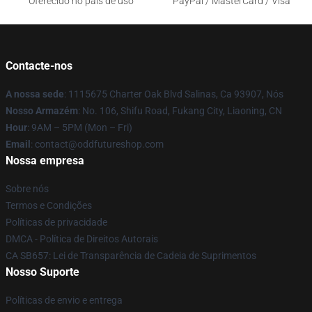
Oferecido no país de uso
PayPal / MasterCard / Visa
Contacte-nos
A nossa sede
: 1115675 Charter Oak Blvd Salinas, Ca 93907, Nós
Nosso Armazém
: No. 106, Shifu Road, Fukang City, Liaoning, CN
Hour
: 9AM – 5PM (Mon – Fri)
Email
: contact@oddfutureshop.com
Nossa empresa
Sobre nós
Termos e Condições
Políticas de privacidade
DMCA - Política de Direitos Autorais
CA SB657: Lei de Transparência de Cadeia de Suprimentos
Nosso Suporte
Políticas de envio e entrega