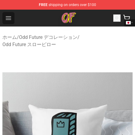
FREE
shipping on orders over $100
Odd Future Shop - Official Odd Future Merchandise Store
Open menu
ホーム
/
Odd Future デコレーション
/
Odd Future スローピロー