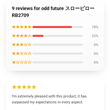
9 reviews for odd future スローピロー
RB2709
★★★★★
78%
★★★★☆
22%
★★★☆☆
0%
★★☆☆☆
0%
★☆☆☆☆
0%
I’m extremely pleased with this product; it has
surpassed my expectations in every aspect.