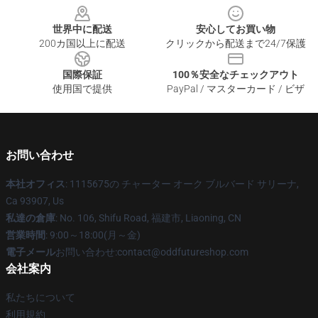
世界中に配送
安心してお買い物
200カ国以上に配送
クリックから配送まで24/7保護
国際保証
100％安全なチェックアウト
使用国で提供
PayPal / マスターカード / ビザ
お問い合わせ
本社オフィス
: 1115675の チャーター オーク ブルバード サリーナ,
Ca 93907, Us
私達の倉庫
: No. 106, Shifu Road, 福建市, Liaoning, CN
営業時間
: 9:00～18:00(月～金)
電子メール
お問い合わせ:contact@oddfutureshop.com
会社案内
私たちについて
利用規約