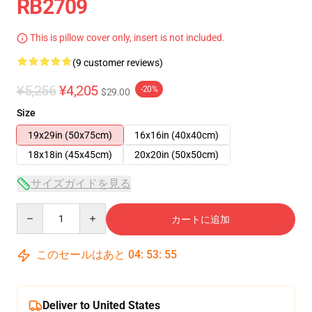
RB2709
This is pillow cover only, insert is not included.
(9 customer reviews)
¥5,256
¥4,205
-20%
$29.00
Size
19x29in (50x75cm)
16x16in (40x40cm)
18x18in (45x45cm)
20x20in (50x50cm)
サイズガイドを見る
Quantity
カートに追加
このセールはあと
04
:
53
:
54
Deliver to United States