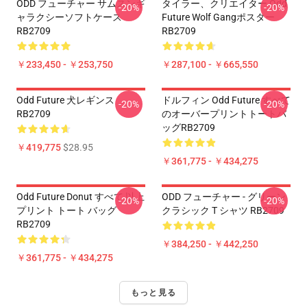
ODD フューチャー サムスンギ
タイラー、クリエイター Odd
-20%
-20%
ャラクシーソフトケース
Future Wolf Gangポスター
RB2709
RB2709
￥233,450 - ￥253,750
￥287,100 - ￥665,550
Odd Future 犬レギンス
ドルフィン Odd Future すべて
-20%
-20%
RB2709
のオーバープリントトートバ
ッグRB2709
￥419,775
$28.95
￥361,775 - ￥434,275
Odd Future Donut すべて 以上
ODD フューチャー - グリーン
-20%
-20%
プリント トート バッグ
クラシック T シャツ RB2709
RB2709
￥384,250 - ￥442,250
￥361,775 - ￥434,275
もっと見る