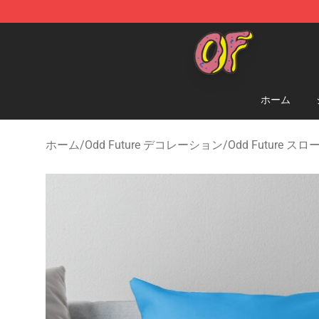
Odd Future Shop - Official Odd Future Merchandise Sto
ホーム
ホーム
/
Odd Future デコレーション
/
Odd Future ス