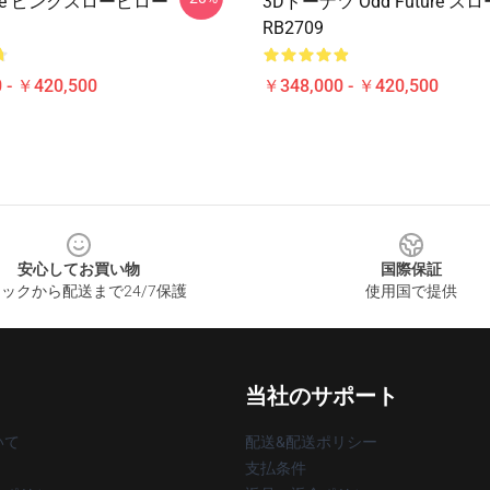
ture ピンクスローピロー
3Dドーナツ Odd Future 
RB2709
 - ￥420,500
￥348,000 - ￥420,500
安心してお買い物
国際保証
ックから配送まで24/7保護
使用国で提供
当社のサポート
いて
配送&配送ポリシー
支払条件