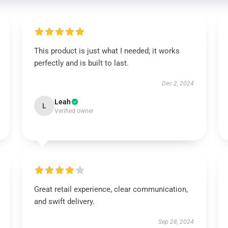
This product is just what I needed; it works
perfectly and is built to last.
Dec 2, 2024
Leah
L
Verified owner
Great retail experience, clear communication,
and swift delivery.
Sep 28, 2024