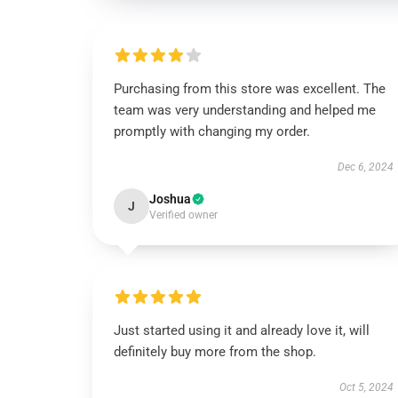
Purchasing from this store was excellent. The
team was very understanding and helped me
promptly with changing my order.
Dec 6, 2024
Joshua
J
Verified owner
Just started using it and already love it, will
definitely buy more from the shop.
Oct 5, 2024