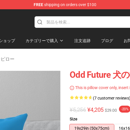
FREE
shipping on orders over $100
re
ショップ
カテゴリーで購入
注文追跡
ブログ
お
ローピロー
Odd Future 
This is pillow cover only, insert
(7 customer reviews
¥5,256
¥4,205
-20%
$29.00
Size
19x29in (50x75cm)
16x16