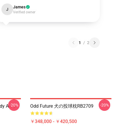
James
J
Verified owner
1
/
2
-20%
-20%
dy Art ク
Odd Future 犬の投球枕RB2709
￥348,000 - ￥420,500