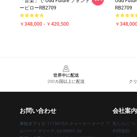
「音楽」で Odd Future フォント スロ
Odd Fu
ーピローRB2709
RB2709
￥348,000 - ￥420,500
￥348,000
Footer
世界中に配送
200カ国以上に配送
クリ
お問い合わせ
会社案内
本社オフィス
: 1115675の チャーター オーク ブ
私たちにつ
ルバード サリーナ, Ca 93907, Us
利用規約