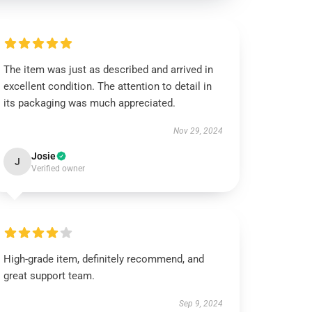
The item was just as described and arrived in
excellent condition. The attention to detail in
its packaging was much appreciated.
Nov 29, 2024
Josie
J
Verified owner
High-grade item, definitely recommend, and
great support team.
Sep 9, 2024