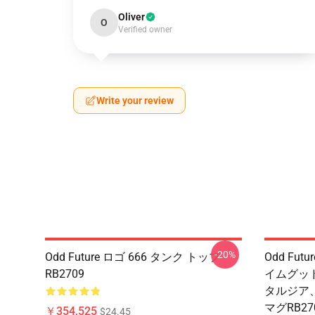
Oliver
O
Verified owner
Write your review
-20%
Odd Future ロゴ 666 タンク トップ
Odd Fu
RB2709
イムグッド
タルジア、
マグRB27
￥354,525
$24.45