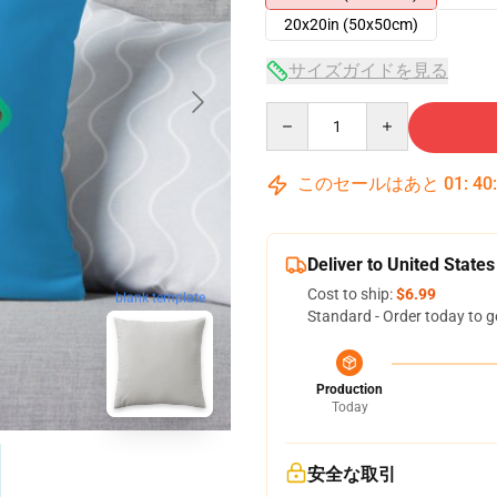
20x20in (50x50cm)
サイズガイドを見る
Quantity
このセールはあと
01
:
40
Deliver to United States
Cost to ship:
$6.99
blank template
Standard - Order today to g
Production
Today
安全な取引