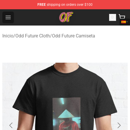
FREE
shipping on orders over $100
Odd Future Shop - Official Odd Future Merchandise Store
Open menu
Inicio
/
Odd Future Cloth
/
Odd Future Camiseta