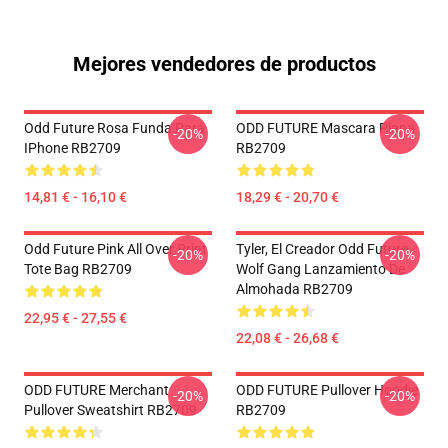
Mejores vendedores de productos
Odd Future Rosa Funda Para
ODD FUTURE Mascara Plana
-20%
-20%
IPhone RB2709
RB2709
14,81 € - 16,10 €
18,29 € - 20,70 €
Odd Future Pink All Over Print
Tyler, El Creador Odd Future
-20%
-20%
Tote Bag RB2709
Wolf Gang Lanzamiento De
Almohada RB2709
22,95 € - 27,55 €
22,08 € - 26,68 €
ODD FUTURE Merchant
ODD FUTURE Pullover Hoodie
-20%
-20%
Pullover Sweatshirt RB2709
RB2709