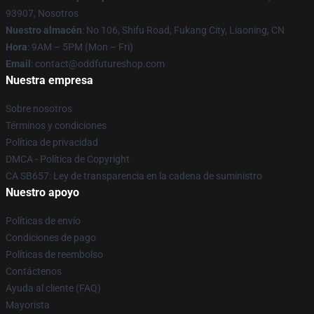
93907, Nosotros
Nuestro almacén
: No 106, Shifu Road, Fukang City, Liaoning, CN
Hora
: 9AM – 5PM (Mon – Fri)
Email
: contact@oddfutureshop.com
Nuestra empresa
Sobre nosotros
Términos y condiciones
Política de privacidad
DMCA - Política de Copyright
CA SB657: Ley de transparencia en la cadena de suministro
Nuestro apoyo
Políticas de envío
Condiciones de pago
Políticas de reembolso
Contáctenos
Ayuda al cliente (FAQ)
Mayorista