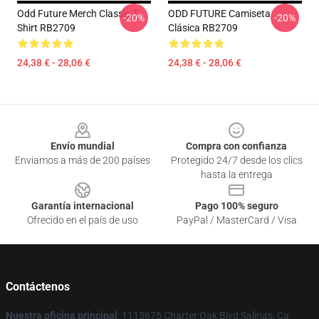
Odd Future Merch Classic T-
ODD FUTURE Camiseta
-20%
-20%
Shirt RB2709
Clásica RB2709
24,38 € - 28,06 €
24,38 € - 28,06 €
Footer
Envío mundial
Compra con confianza
Enviamos a más de 200 países
Protegido 24/7 desde los clics
hasta la entrega
Garantía internacional
Pago 100% seguro
Ofrecido en el país de uso
PayPal / MasterCard / Visa
Contáctenos
Nuestra oficina principal
: 1115675 Charter Oak Blvd Salinas, Ca