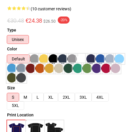
(10 customer reviews)
€30.48
€24.38
-20%
$26.50
Type
Unisex
Color
Default
Size
S
M
L
XL
2XL
3XL
4XL
5XL
Print Location