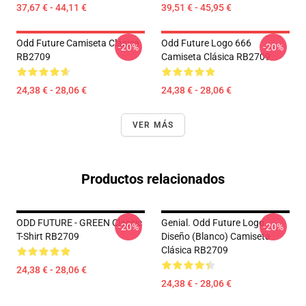
37,67 € - 44,11 €
39,51 € - 45,95 €
Odd Future Camiseta Clásica
Odd Future Logo 666
-20%
-20%
RB2709
Camiseta Clásica RB2709
24,38 € - 28,06 €
24,38 € - 28,06 €
VER MÁS
Productos relacionados
ODD FUTURE - GREEN Classic
Genial. Odd Future Logo
-20%
-20%
T-Shirt RB2709
Diseño (blanco) Camiseta
Clásica RB2709
24,38 € - 28,06 €
24,38 € - 28,06 €