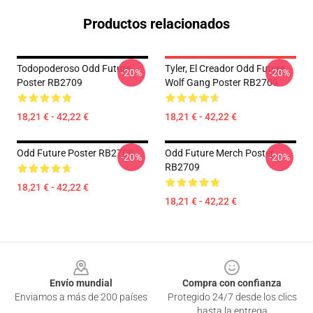
Productos relacionados
Todopoderoso Odd Future
Tyler, El Creador Odd Future
-20%
-20%
Poster RB2709
Wolf Gang Poster RB2709
18,21 € - 42,22 €
18,21 € - 42,22 €
Odd Future Poster RB2709
Odd Future Merch Poster
-20%
-20%
RB2709
18,21 € - 42,22 €
18,21 € - 42,22 €
Footer
Envío mundial
Compra con confianza
Enviamos a más de 200 países
Protegido 24/7 desde los clics
hasta la entrega