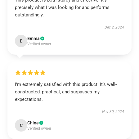
This product is both sturdy and effective. It’s
precisely what I was looking for and performs
outstandingly.
Dec 2, 2024
Emma
E
Verified owner
I’m extremely satisfied with this product. It’s well-
constructed, practical, and surpasses my
expectations.
Nov 30, 2024
Chloe
C
Verified owner