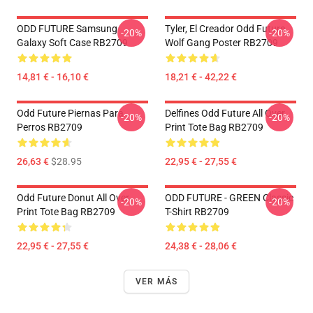
ODD FUTURE Samsung
Tyler, El Creador Odd Future
-20%
-20%
Galaxy Soft Case RB2709
Wolf Gang Poster RB2709
14,81 € - 16,10 €
18,21 € - 42,22 €
Odd Future Piernas Para
Delfines Odd Future All Over
-20%
-20%
Perros RB2709
Print Tote Bag RB2709
26,63 €
$28.95
22,95 € - 27,55 €
Odd Future Donut All Over
ODD FUTURE - GREEN Classic
-20%
-20%
Print Tote Bag RB2709
T-Shirt RB2709
22,95 € - 27,55 €
24,38 € - 28,06 €
VER MÁS