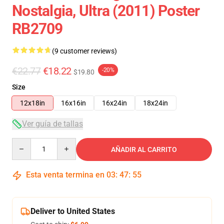
Nostalgia, Ultra (2011) Poster
RB2709
(9 customer reviews)
€22.77
€18.22
-20%
$19.80
Size
12x18in
16x16in
16x24in
18x24in
Ver guía de tallas
Quantity
AÑADIR AL CARRITO
Esta venta termina en
03
:
47
:
54
Deliver to United States