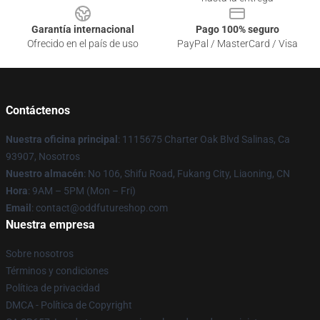
Garantía internacional
Pago 100% seguro
Ofrecido en el país de uso
PayPal / MasterCard / Visa
Contáctenos
Nuestra oficina principal
: 1115675 Charter Oak Blvd Salinas, Ca
93907, Nosotros
Nuestro almacén
: No 106, Shifu Road, Fukang City, Liaoning, CN
Hora
: 9AM – 5PM (Mon – Fri)
Email
: contact@oddfutureshop.com
Nuestra empresa
Sobre nosotros
Términos y condiciones
Política de privacidad
DMCA - Política de Copyright