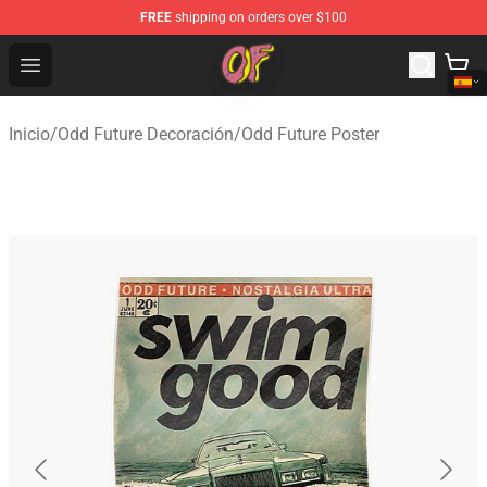
FREE
shipping on orders over $100
Odd Future Shop - Official Odd Future Merchandise Store
Open menu
Inicio
/
Odd Future Decoración
/
Odd Future Poster