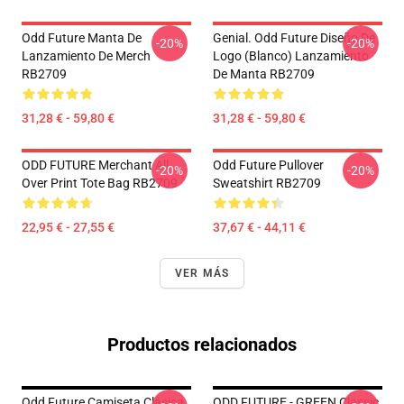
Odd Future Manta De
Genial. Odd Future Diseño De
-20%
-20%
Lanzamiento De Merch
Logo (blanco) Lanzamiento
RB2709
De Manta RB2709
31,28 € - 59,80 €
31,28 € - 59,80 €
ODD FUTURE Merchant All
Odd Future Pullover
-20%
-20%
Over Print Tote Bag RB2709
Sweatshirt RB2709
22,95 € - 27,55 €
37,67 € - 44,11 €
VER MÁS
Productos relacionados
Odd Future Camiseta Clásica
ODD FUTURE - GREEN Classic