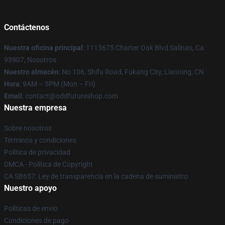
Contáctenos
Nuestra oficina principal
: 1115675 Charter Oak Blvd Salinas, Ca
93907, Nosotros
Nuestro almacén
: No 106, Shifu Road, Fukang City, Liaoning, CN
Hora
: 9AM – 5PM (Mon – Fri)
Email
: contact@oddfutureshop.com
Nuestra empresa
Sobre nosotros
Términos y condiciones
Política de privacidad
DMCA - Política de Copyright
CA SB657: Ley de transparencia en la cadena de suministro
Nuestro apoyo
Políticas de envío
Condiciones de pago