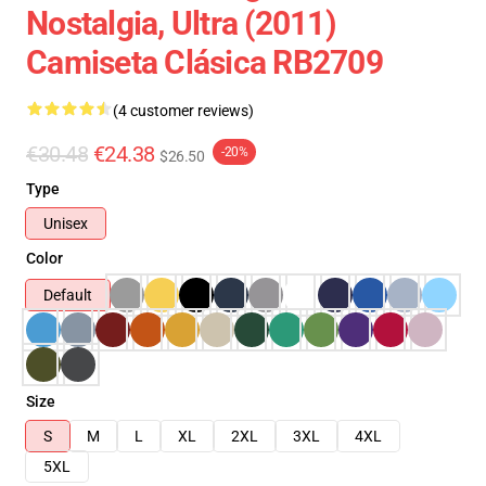
Nostalgia, Ultra (2011)
Camiseta Clásica RB2709
(4 customer reviews)
€30.48
€24.38
-20%
$26.50
Type
Unisex
Color
Default
Size
S
M
L
XL
2XL
3XL
4XL
5XL