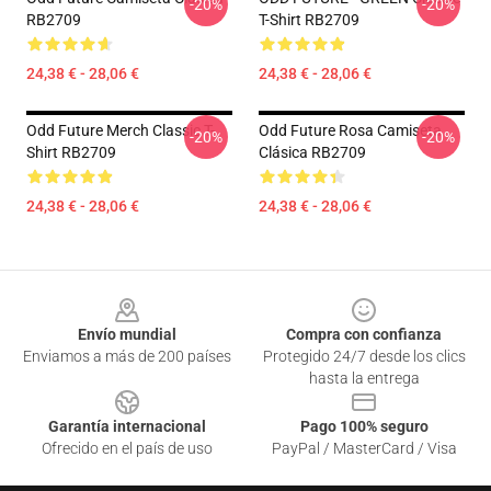
-20%
-20%
RB2709
T-Shirt RB2709
24,38 € - 28,06 €
24,38 € - 28,06 €
Odd Future Merch Classic T-
Odd Future Rosa Camiseta
-20%
-20%
Shirt RB2709
Clásica RB2709
24,38 € - 28,06 €
24,38 € - 28,06 €
Footer
Envío mundial
Compra con confianza
Enviamos a más de 200 países
Protegido 24/7 desde los clics
hasta la entrega
Garantía internacional
Pago 100% seguro
Ofrecido en el país de uso
PayPal / MasterCard / Visa