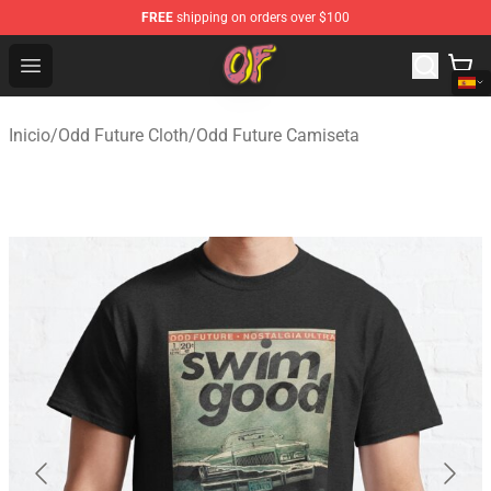
FREE
shipping on orders over $100
Odd Future Shop - Official Odd Future Merchandise Store
Open menu
Inicio
/
Odd Future Cloth
/
Odd Future Camiseta