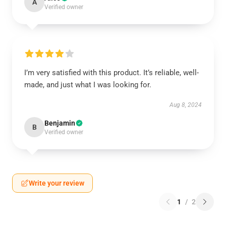
A
Verified owner
I’m very satisfied with this product. It’s reliable, well-
made, and just what I was looking for.
Aug 8, 2024
Benjamin
B
Verified owner
Write your review
1
/
2