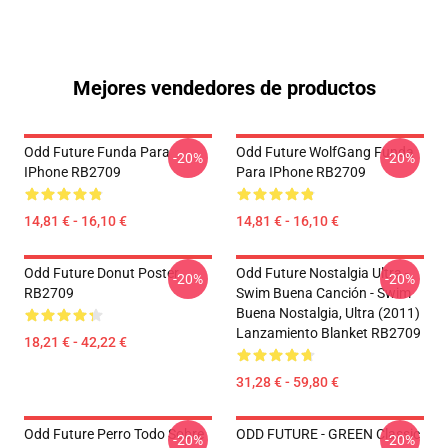
Mejores vendedores de productos
Odd Future Funda Para
Odd Future WolfGang Funda
-20%
-20%
IPhone RB2709
Para IPhone RB2709
14,81 € - 16,10 €
14,81 € - 16,10 €
Odd Future Donut Poster
Odd Future Nostalgia Ultra -
-20%
-20%
RB2709
Swim Buena Canción - Swim
Buena Nostalgia, Ultra (2011)
Lanzamiento Blanket RB2709
18,21 € - 42,22 €
31,28 € - 59,80 €
Odd Future Perro Todo Sobre
ODD FUTURE - GREEN Classic
-20%
-20%