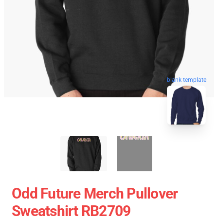
blank template
Odd Future Merch Pullover
Sweatshirt RB2709