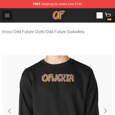
FREE
shipping on orders over $100
Odd Future Shop - Official Odd Future Merchandise Store
Open menu
Inicio
/
Odd Future Cloth
/
Odd Future Sudadera