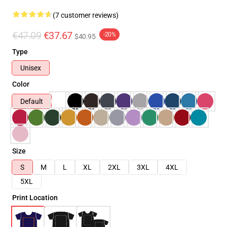
(7 customer reviews)
€47.09
€37.67
-20%
$40.95
Type
Unisex
Color
Default
Size
S
M
L
XL
2XL
3XL
4XL
5XL
Print Location