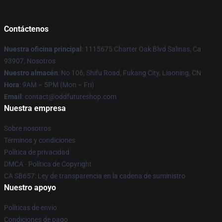
Contáctenos
Nuestra oficina principal
: 1115675 Charter Oak Blvd Salinas, Ca
93907, Nosotros
Nuestro almacén
: No 106, Shifu Road, Fukang City, Liaoning, CN
Hora
: 9AM – 5PM (Mon – Fri)
Email
: contact@oddfutureshop.com
Nuestra empresa
Sobre nosotros
Términos y condiciones
Política de privacidad
DMCA - Política de Copyright
CA SB657: Ley de transparencia en la cadena de suministro
Nuestro apoyo
Políticas de envío
Condiciones de pago