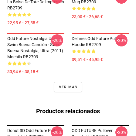
La Bolsa De Tote De Impresión
Mug RB2709
RB2709
23,00 € - 26,68 €
22,95 € - 27,55 €
Odd Future Nostalgia Ultra -
Delfines Odd Future Pullover
-20%
-20%
Swim Buena Canción - Swim
Hoodie RB2709
Buena Nostalgia, Ultra (2011)
Mochila RB2709
39,51 € - 45,95 €
33,94 € - 38,18 €
VER MÁS
Productos relacionados
Donut 3D Odd Future Pullover
ODD FUTURE Pullover
-20%
-20%