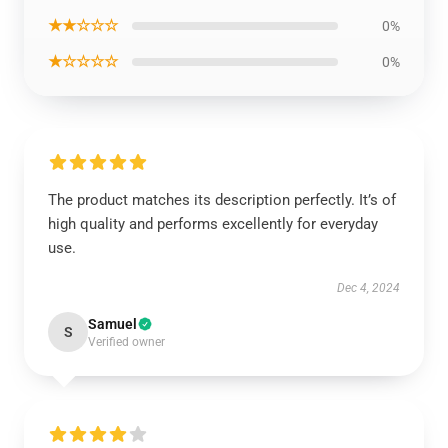
★★☆☆☆
0%
★☆☆☆☆
0%
The product matches its description perfectly. It’s of
high quality and performs excellently for everyday
use.
Dec 4, 2024
Samuel
S
Verified owner