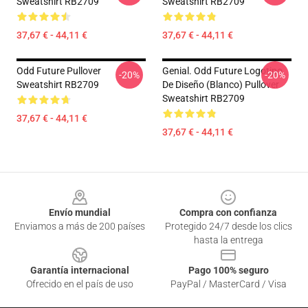
Sweatshirt RB2709
Sweatshirt RB2709
37,67 € - 44,11 €
37,67 € - 44,11 €
Odd Future Pullover
Genial. Odd Future Logotipo
-20%
-20%
Sweatshirt RB2709
De Diseño (blanco) Pullover
Sweatshirt RB2709
37,67 € - 44,11 €
37,67 € - 44,11 €
Footer
Envío mundial
Compra con confianza
Enviamos a más de 200 países
Protegido 24/7 desde los clics
hasta la entrega
Garantía internacional
Pago 100% seguro
Ofrecido en el país de uso
PayPal / MasterCard / Visa