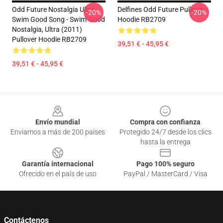
Odd Future Nostalgia Ultra -
Delfines Odd Future Pullover
-20%
-20%
Swim Good Song - Swim Good
Hoodie RB2709
Nostalgia, Ultra (2011)
Pullover Hoodie RB2709
39,51 € - 45,95 €
39,51 € - 45,95 €
Footer
Envío mundial
Compra con confianza
Enviamos a más de 200 países
Protegido 24/7 desde los clics
hasta la entrega
Garantía internacional
Pago 100% seguro
Ofrecido en el país de uso
PayPal / MasterCard / Visa
Contáctenos