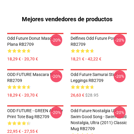
Mejores vendedores de productos
Odd Future Donut Mascara
Delfines Odd Future Poster
-20%
-20%
Plana RB2709
RB2709
18,29 € - 20,70 €
18,21 € - 42,22 €
ODD FUTURE Mascara Plana
Odd Future Samurai Sticker
-20%
-20%
RB2709
Leggings RB2709
18,29 € - 20,70 €
26,63 €
$28.95
ODD FUTURE - GREEN All Over
Odd Future Nostalgia Ultra -
-20%
-20%
Print Tote Bag RB2709
Swim Good Song - Swim Good
Nostalgia, Ultra (2011) Classic
Mug RB2709
22,95 € - 27,55 €