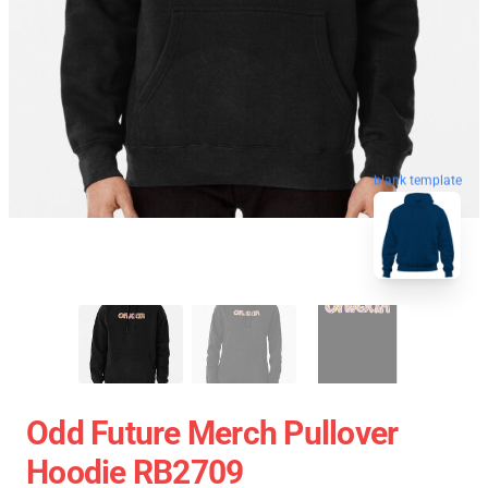
blank template
Odd Future Merch Pullover
Hoodie RB2709