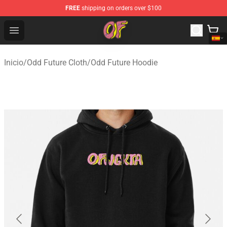
FREE
shipping on orders over $100
Odd Future Shop - Official Odd Future Merchandise Store
Open menu
Inicio
/
Odd Future Cloth
/
Odd Future Hoodie