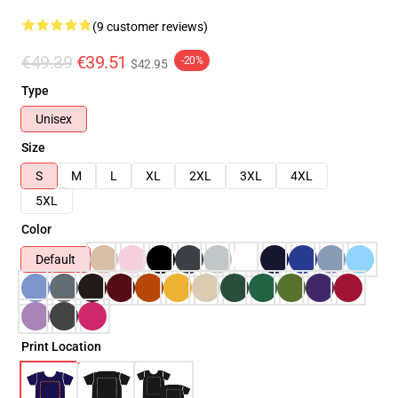
(9 customer reviews)
€49.39
€39.51
-20%
$42.95
Type
Unisex
Size
S
M
L
XL
2XL
3XL
4XL
5XL
Color
Default
Print Location