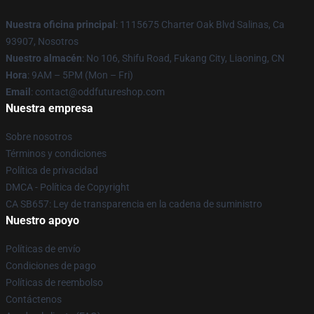
Nuestra oficina principal
: 1115675 Charter Oak Blvd Salinas, Ca
93907, Nosotros
Nuestro almacén
: No 106, Shifu Road, Fukang City, Liaoning, CN
Hora
: 9AM – 5PM (Mon – Fri)
Email
: contact@oddfutureshop.com
Nuestra empresa
Sobre nosotros
Términos y condiciones
Política de privacidad
DMCA - Política de Copyright
CA SB657: Ley de transparencia en la cadena de suministro
Nuestro apoyo
Políticas de envío
Condiciones de pago
Políticas de reembolso
Contáctenos