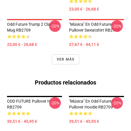
23,00 € - 26,68 €
Odd Future Trump 2 Classic
"Música" En Odd Future Font
-20%
-20%
Mug RB2709
Pullover Sweatshirt RB2709
23,00 € - 26,68 €
37,67 € - 44,11 €
VER MÁS
Productos relacionados
ODD FUTURE Pullover Hoodie
"Música" En Odd Future Font
-20%
-20%
RB2709
Pullover Hoodie RB2709
39,51 € - 45,95 €
39,51 € - 45,95 €