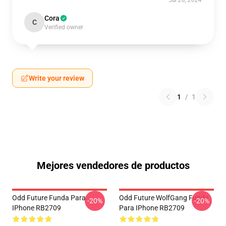
Jul 28, 2024
Cora
C
Verified owner
Write your review
1
/
1
Mejores vendedores de productos
Odd Future Funda Para
Odd Future WolfGang Funda
-20%
-20%
IPhone RB2709
Para IPhone RB2709