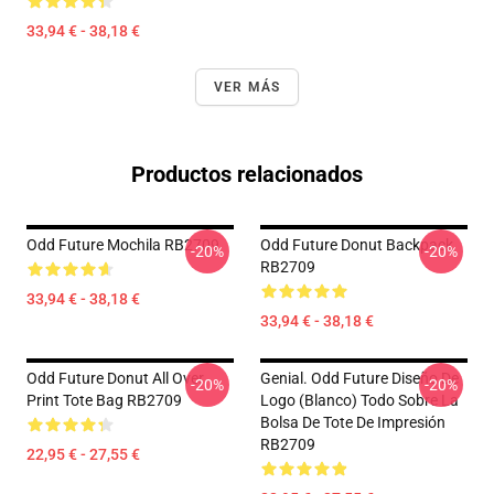
33,94 € - 38,18 €
VER MÁS
Productos relacionados
Odd Future Mochila RB2709
Odd Future Donut Backpack
-20%
-20%
RB2709
33,94 € - 38,18 €
33,94 € - 38,18 €
Odd Future Donut All Over
Genial. Odd Future Diseño De
-20%
-20%
Print Tote Bag RB2709
Logo (blanco) Todo Sobre La
Bolsa De Tote De Impresión
RB2709
22,95 € - 27,55 €