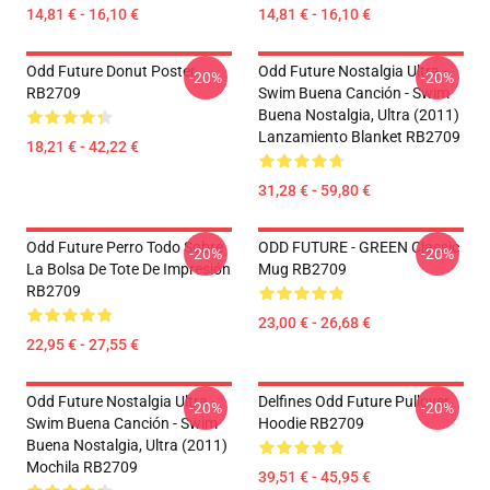
14,81 € - 16,10 €
14,81 € - 16,10 €
Odd Future Donut Poster
Odd Future Nostalgia Ultra -
-20%
-20%
RB2709
Swim Buena Canción - Swim
Buena Nostalgia, Ultra (2011)
Lanzamiento Blanket RB2709
18,21 € - 42,22 €
31,28 € - 59,80 €
Odd Future Perro Todo Sobre
ODD FUTURE - GREEN Classic
-20%
-20%
La Bolsa De Tote De Impresión
Mug RB2709
RB2709
23,00 € - 26,68 €
22,95 € - 27,55 €
Odd Future Nostalgia Ultra -
Delfines Odd Future Pullover
-20%
-20%
Swim Buena Canción - Swim
Hoodie RB2709
Buena Nostalgia, Ultra (2011)
Mochila RB2709
39,51 € - 45,95 €