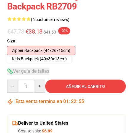
Backpack RB2709
(6 customer reviews)
€47.73
€38.18
-20%
$41.50
Size
Zipper Backpack (44x26x15cm)
Kids Backpack (40x30x13cm)
Ver guía de tallas
Quantity
AÑADIR AL CARRITO
Esta venta termina en
01
:
22
:
54
Deliver to United States
Cost to ship:
$6.99