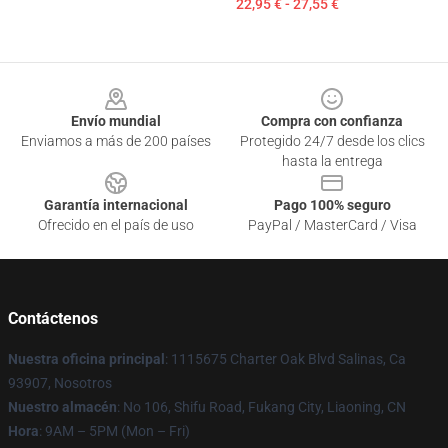
22,95 € - 27,55 €
Footer
Envío mundial
Compra con confianza
Enviamos a más de 200 países
Protegido 24/7 desde los clics
hasta la entrega
Garantía internacional
Pago 100% seguro
Ofrecido en el país de uso
PayPal / MasterCard / Visa
Contáctenos
Nuestra oficina principal
: 1115675 Charter Oak Blvd Salinas, Ca
93907, Nosotros
Nuestro almacén
: No 106, Shifu Road, Fukang City, Liaoning, CN
Hora
: 9AM – 5PM (Mon – Fri)