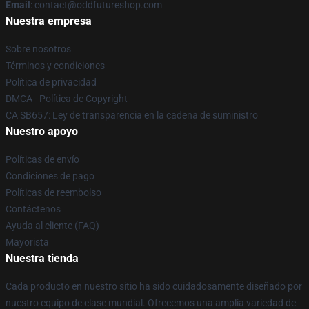
Email
: contact@oddfutureshop.com
Nuestra empresa
Sobre nosotros
Términos y condiciones
Política de privacidad
DMCA - Política de Copyright
CA SB657: Ley de transparencia en la cadena de suministro
Nuestro apoyo
Políticas de envío
Condiciones de pago
Políticas de reembolso
Contáctenos
Ayuda al cliente (FAQ)
Mayorista
Nuestra tienda
Cada producto en nuestro sitio ha sido cuidadosamente diseñado por
nuestro equipo de clase mundial. Ofrecemos una amplia variedad de