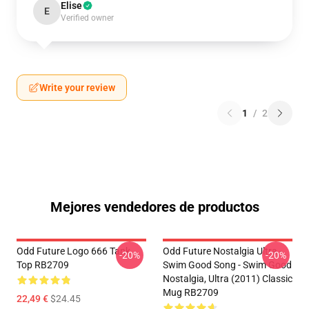
Elise
E
Verified owner
Write your review
1
/
2
Mejores vendedores de productos
Odd Future Logo 666 Tank
Odd Future Nostalgia Ultra -
-20%
-20%
Top RB2709
Swim Good Song - Swim Good
Nostalgia, Ultra (2011) Classic
Mug RB2709
22,49 €
$24.45