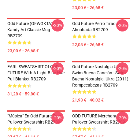
23,00 € - 26,68 €
Odd Future (OFWGKTA) -
Odd Future Perro Tirado
-20%
-20%
Kandy Art Classic Mug
Almohada RB2709
RB2709
22,08 € - 26,68 €
23,00 € - 26,68 €
EARL SWEATSHIRT Of ODD
Odd Future Nostalgia Ultra -
-20%
-20%
FUTURE With A Light Blue Hue
Swim Buena Canción - Swim
Pull Blanket RB2709
Buena Nostalgia, Ultra (2011)
Rompecabezas RB2709
31,28 € - 59,80 €
21,98 € - 40,02 €
"Música" En Odd Future Font
ODD FUTURE Merchant
-20%
-20%
Pullover Sweatshirt RB2709
Pullover Sweatshirt RB2709