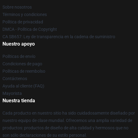
Sobre nosotros
Términos y condiciones
Política de privacidad
DMCA - Política de Copyright
CA SB657: Ley de transparencia en la cadena de suministro
Nuestro apoyo
Políticas de envío
Condiciones de pago
Políticas de reembolso
Contáctenos
Ayuda al cliente (FAQ)
Mayorista
Nuestra tienda
Cada producto en nuestro sitio ha sido cuidadosamente diseñado por
nuestro equipo de clase mundial. Ofrecemos una amplia variedad de
productos: productos de diseño de alta calidad y hermosos que no
son sólo declaraciones de su estilo personal.