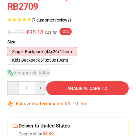
RB2709
(7 customer reviews)
€47.73
€38.18
-20%
$41.50
Size
Zipper Backpack (44x26x15cm)
Kids Backpack (40x30x13cm)
Ver guía de tallas
Quantity
AÑADIR AL CARRITO
Esta venta termina en
04
:
10
:
54
Deliver to United States
Cost to ship:
$6.99