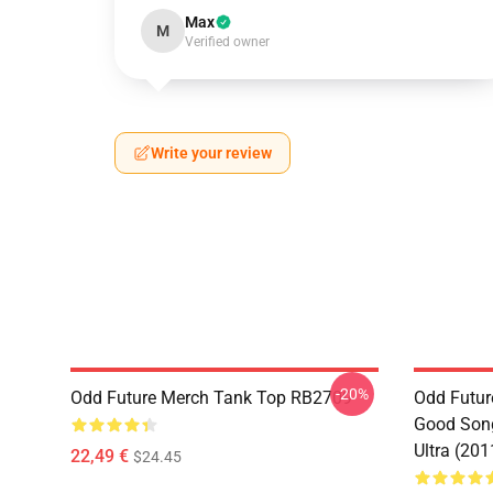
Max
M
Verified owner
Write your review
-20%
Odd Future Merch Tank Top RB2709
Odd Futur
Good Song
Ultra (20
22,49 €
$24.45