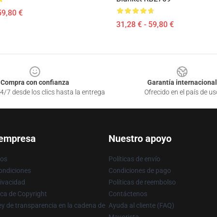
59,80 €
31,28 € - 59,80 €
Compra con confianza
Garantía internacional
4/7 desde los clics hasta la entrega
Ofrecido en el país de us
 empresa
Nuestro apoyo
ros
Políticas de envío
ondiciones
Condiciones de pago
rivacidad
Políticas de reembolso
ica de Copyright
Contáctenos
y de transparencia en la cadena de
Ayuda al cliente (FAQ)