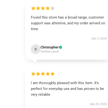
Found this store has a broad range, customer
support was attentive, and my order arrived on
time.
Dec 3, 2024
Christopher
C
Verified owner
I am thoroughly pleased with this item. It’s
perfect for everyday use and has proven to be
very reliable.
Sep 25, 2024