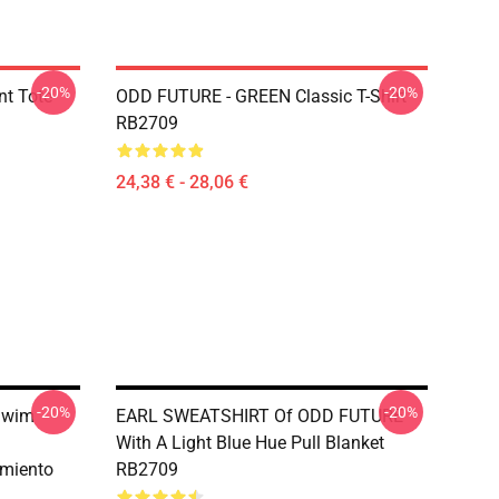
-20%
-20%
nt Tote
ODD FUTURE - GREEN Classic T-Shirt
RB2709
24,38 € - 28,06 €
-20%
-20%
 Swim
EARL SWEATSHIRT Of ODD FUTURE
With A Light Blue Hue Pull Blanket
amiento
RB2709