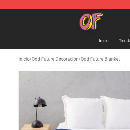
Odd Future Shop - Official Odd Future Merchandise Sto
Inicio
Tiend
Inicio
/
Odd Future Decoración
/
Odd Future Blanket