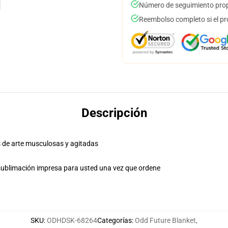
Número de seguimiento prop
Reembolso completo si el pr
Descripción
s de arte musculosas y agitadas
sublimación impresa para usted una vez que ordene
SKU
:
ODHDSK-68264
Categorías
:
Odd Future Blanket
,