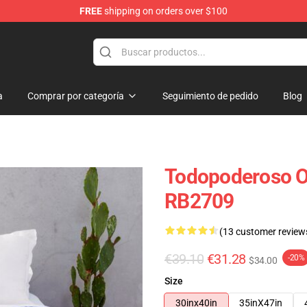
FREE
shipping on orders over $100
re
a
Comprar por categoría
Seguimiento de pedido
Blog
Todopoderoso Od
RB2709
(13 customer review
€39.10
€31.28
-20%
$34.00
Size
30inx40in
35inX47in