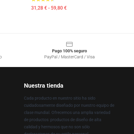
31,28 € - 59,80 €
Pago 100% seguro
o
PayPal / MasterCard / Visa
Nuestra tienda
Cada producto en nuestro sitio ha sido
cuidadosamente diseñado por nuestro equipo de
clase mundial. Ofrecemos una amplia variedad
de productos: productos de diseño de alta
calidad y hermosos que no son sólo