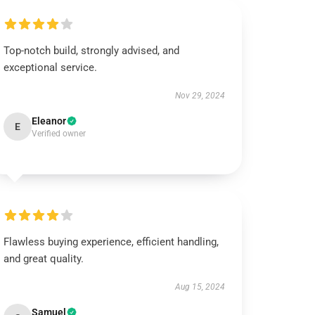
Top-notch build, strongly advised, and
exceptional service.
Nov 29, 2024
Eleanor
E
Verified owner
Flawless buying experience, efficient handling,
and great quality.
Aug 15, 2024
Samuel