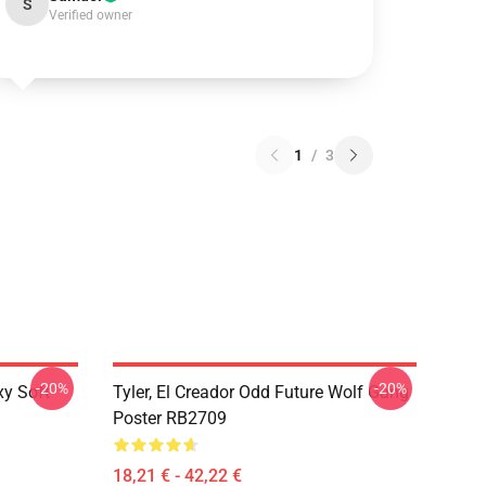
S
Verified owner
1
/
3
-20%
-20%
y Soft
Tyler, El Creador Odd Future Wolf Gang
Poster RB2709
18,21 € - 42,22 €