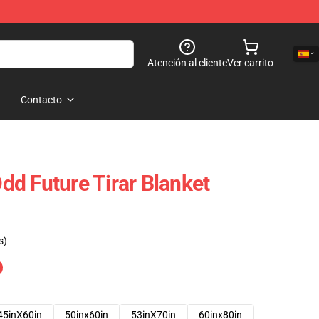
Atención al cliente
Ver carrito
Contacto
d Future Tirar Blanket
s)
45inX60in
50inx60in
53inX70in
60inx80in