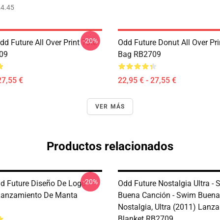
4.45
-20%
dd Future All Over Print Tote
Odd Future Donut All Over Pri
09
Bag RB2709
27,55 €
22,95 € - 27,55 €
VER MÁS
Productos relacionados
-20%
dd Future Diseño De Logo
Odd Future Nostalgia Ultra -
Lanzamiento De Manta
Buena Canción - Swim Buena
Nostalgia, Ultra (2011) Lanz
Blanket RB2709