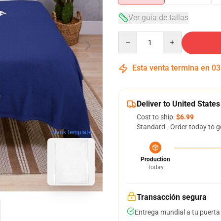
Ver guía de tallas
Quantity
Esta venta termina en
03
Deliver to United States
Cost to ship:
$6.99
Standard - Order today to g
blank template
Production
Today
Transacción segura
Entrega mundial a tu puerta