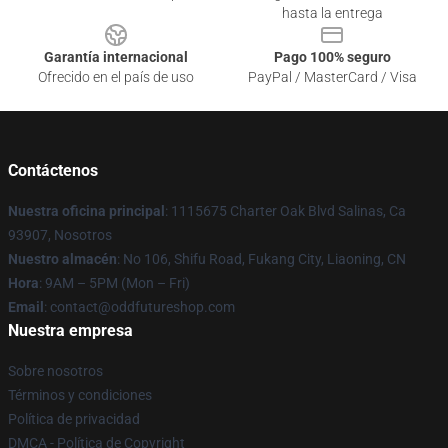
hasta la entrega
Garantía internacional
Pago 100% seguro
Ofrecido en el país de uso
PayPal / MasterCard / Visa
Contáctenos
Nuestra oficina principal
: 1115675 Charter Oak Blvd Salinas, Ca
93907, Nosotros
Nuestro almacén
: No 106, Shifu Road, Fukang City, Liaoning, CN
Hora
: 9AM – 5PM (Mon – Fri)
Email
: contact@oddfutureshop.com
Nuestra empresa
Sobre nosotros
Términos y condiciones
Política de privacidad
DMCA - Política de Copyright