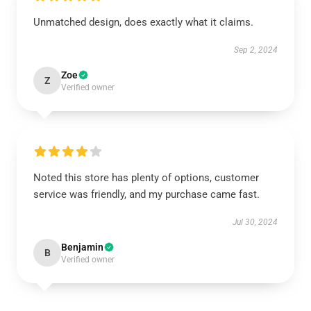
Unmatched design, does exactly what it claims.
Sep 2, 2024
Zoe
Z
Verified owner
Noted this store has plenty of options, customer
service was friendly, and my purchase came fast.
Jul 30, 2024
Benjamin
B
Verified owner