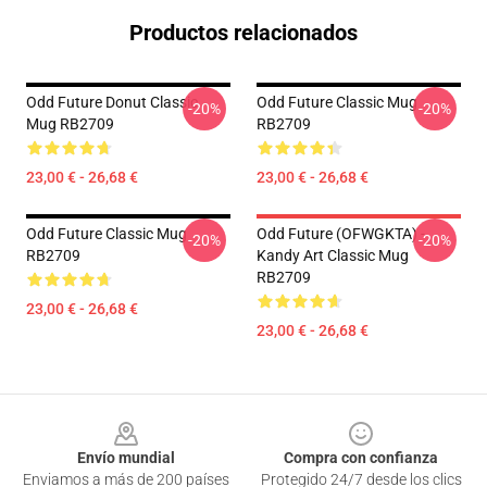
Productos relacionados
Odd Future Donut Classic
Odd Future Classic Mug
-20%
-20%
Mug RB2709
RB2709
23,00 € - 26,68 €
23,00 € - 26,68 €
Odd Future Classic Mug
Odd Future (OFWGKTA) -
-20%
-20%
RB2709
Kandy Art Classic Mug
RB2709
23,00 € - 26,68 €
23,00 € - 26,68 €
Footer
Envío mundial
Compra con confianza
Enviamos a más de 200 países
Protegido 24/7 desde los clics