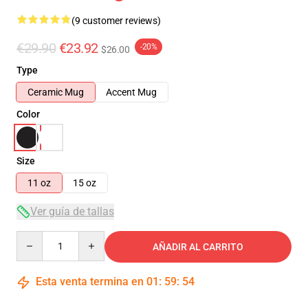
(9 customer reviews)
€29.90
€23.92
-20%
$26.00
Type
Ceramic Mug
Accent Mug
Color
Size
11 oz
15 oz
Ver guía de tallas
Quantity
AÑADIR AL CARRITO
Esta venta termina en
01
:
59
:
54