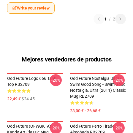
Write your review
1
/
2
Mejores vendedores de productos
Odd Future Logo 666 Tank
Odd Future Nostalgia Ultra -
-20%
-20%
Top RB2709
Swim Good Song - Swim Good
Nostalgia, Ultra (2011) Classic
Mug RB2709
22,49 €
$24.45
23,00 € - 26,68 €
Odd Future (OFWGKTA) -
Odd Future Perro Tirado
-20%
-20%
Kandy Art Classic Mug
Almohada RB2709