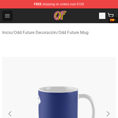
FREE
shipping on orders over $100
Odd Future Shop - Official Odd Future Merchandise Store
Open menu
Inicio
/
Odd Future Decoración
/
Odd Future Mug