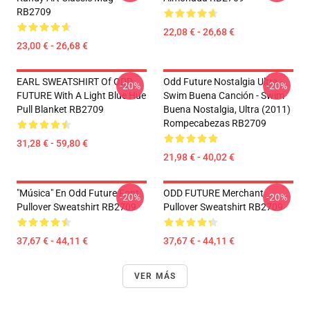
RB2709
22,08 € - 26,68 €
23,00 € - 26,68 €
EARL SWEATSHIRT Of ODD
Odd Future Nostalgia Ultra -
-20%
-20%
FUTURE With A Light Blue Hue
Swim Buena Canción - Swim
Pull Blanket RB2709
Buena Nostalgia, Ultra (2011)
Rompecabezas RB2709
31,28 € - 59,80 €
21,98 € - 40,02 €
"Música" En Odd Future Font
ODD FUTURE Merchant
-20%
-20%
Pullover Sweatshirt RB2709
Pullover Sweatshirt RB2709
37,67 € - 44,11 €
37,67 € - 44,11 €
VER MÁS