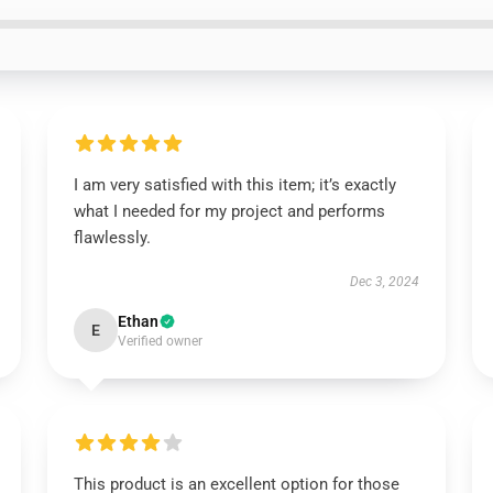
I am very satisfied with this item; it’s exactly
what I needed for my project and performs
flawlessly.
Dec 3, 2024
Ethan
E
Verified owner
This product is an excellent option for those