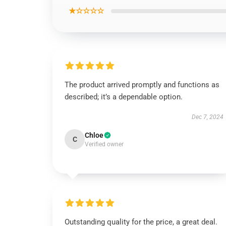
★☆☆☆☆
The product arrived promptly and functions as
described; it’s a dependable option.
Dec 7, 2024
Chloe
C
Verified owner
Outstanding quality for the price, a great deal.