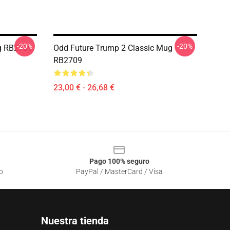
-20%
-20%
ug RB2709
Odd Future Trump 2 Classic Mug
RB2709
23,00 € - 26,68 €
Pago 100% seguro
o
PayPal / MasterCard / Visa
Nuestra tienda