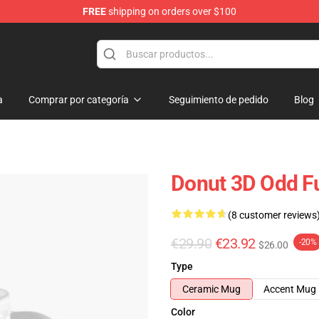
FREE
shipping on orders over $100
re
a
Comprar por categoría
Seguimiento de pedido
Blog
Donut 3D Odd F
(8 customer reviews
€29.90
€23.92
-20%
$26.00
Type
Ceramic Mug
Accent Mug
Color