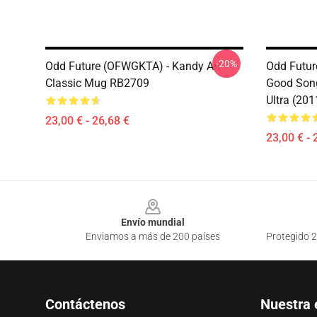
-20%
Odd Future (OFWGKTA) - Kandy Art
Odd Futur
Classic Mug RB2709
Good Song
Ultra (20
23,00 € - 26,68 €
23,00 € - 
Footer
Envío mundial
Enviamos a más de 200 países
Protegido 2
Contáctenos
Nuestra