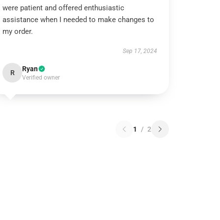
were patient and offered enthusiastic
assistance when I needed to make changes to
my order.
Sep 17, 2024
Ryan
R
Verified owner
1
/
2