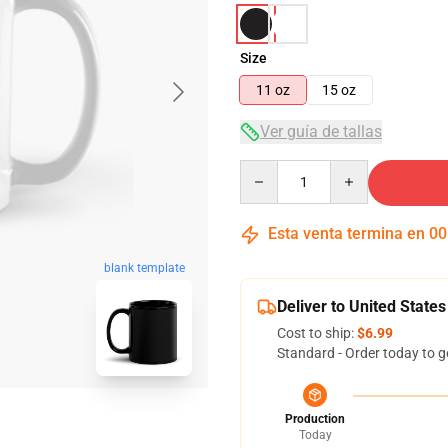
Size
11 oz
15 oz
Ver guía de tallas
Quantity
Esta venta termina en
00
blank template
Deliver to United States
Cost to ship:
$6.99
Standard - Order today to g
Production
Today