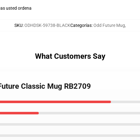
ras usted ordena
SKU
:
ODHDSK-59738-BLACK
Categorías
:
Odd Future Mug
,
What Customers Say
 Future Classic Mug RB2709