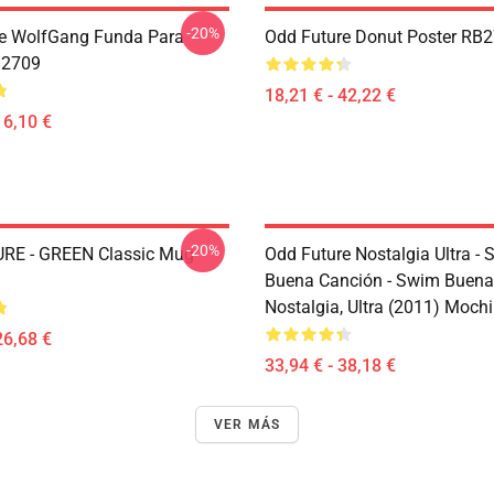
-20%
e WolfGang Funda Para
Odd Future Donut Poster RB
B2709
18,21 € - 42,22 €
16,10 €
-20%
RE - GREEN Classic Mug
Odd Future Nostalgia Ultra -
Buena Canción - Swim Buena
Nostalgia, Ultra (2011) Moch
26,68 €
33,94 € - 38,18 €
VER MÁS