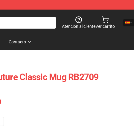
Atención al cliente
Ver carrito
Contacto
uture Classic Mug RB2709
)