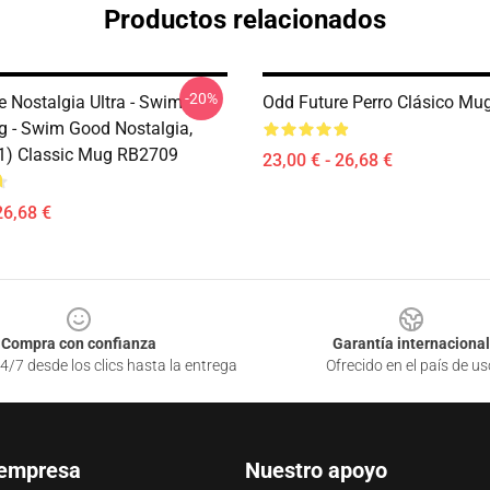
Productos relacionados
-20%
e Nostalgia Ultra - Swim
Odd Future Perro Clásico M
 - Swim Good Nostalgia,
11) Classic Mug RB2709
23,00 € - 26,68 €
26,68 €
Compra con confianza
Garantía internacional
4/7 desde los clics hasta la entrega
Ofrecido en el país de us
 empresa
Nuestro apoyo